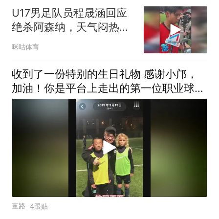
U17男足队员程晟涵回应
绝杀阿森纳，天气闷热不
是借口，队友赵松源太牛
咪咕体育
了
收到了一份特别的生日礼物 感谢小邝，
加油！你是平台上走出的第一位职业球
员！
董路
4跟贴