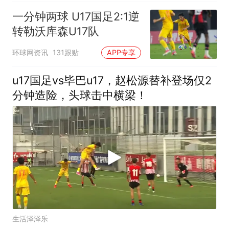
一分钟两球 U17国足2:1逆
转勒沃库森U17队
环球网资讯
131跟贴
APP专享
u17国足vs毕巴u17，赵松源替补登场仅2
分钟造险，头球击中横梁！
生活泽泽乐