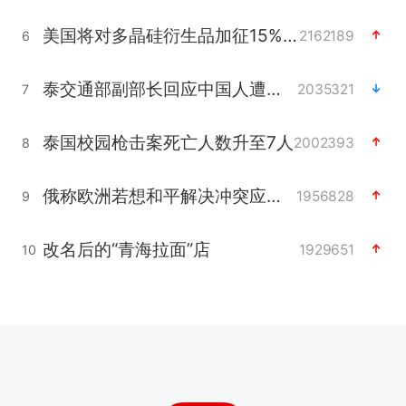
美国将对多晶硅衍生品加征15%关税
2162189
6
泰交通部副部长回应中国人遭歧视手势
2035321
7
泰国校园枪击案死亡人数升至7人
2002393
8
俄称欧洲若想和平解决冲突应停止援乌
1956828
9
改名后的“青海拉面”店
1929651
10