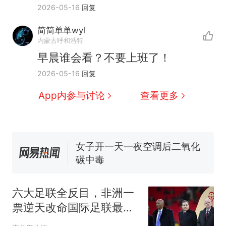
2026-05-16
回复
人生
制裁瓜子饺子，美国怕什
新
么？
简简单单wyl
费大厨“全国小炒肉大王”称
内蒙古呼和浩特
号，仅凭视频评出？中国烹饪
早晨谁会看？不要上班了！
协会回应
男子上山采菌偶然发现鸡枞菌
2026-05-16
回复
窝，原地守1天等它长大：挖了
140多朵
美国渔民钓获鲨鱼徒手将其拽
App内参与讨论
查看更多
回大海 目击者直呼震惊 （视频
来源：参考消息）
女子开一天一夜空调后二氧化
碳中毒
那个在床头放菜刀的女孩，
热
因老师一句“跟我回家”改写了
人生
六大足联全反目，非洲一
票逆天改命国际足联最近
这阵仗，看得人眼花缭乱