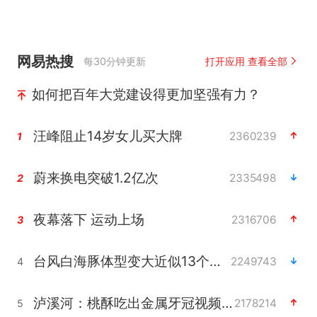
网易热搜
每30分钟更新
打开应用 查看全部
如何把百年大党建设得更加坚强有力？
汪峰阻止14岁女儿买大牌
2360239
1
蔚来换电突破1.2亿次
2335498
2
夜幕落下 运动上场
2316706
3
台风白海豚体型变大近似13个浙江面积
2249743
4
泸溪河：桃酥吃出金属牙冠视频不实
2178214
5