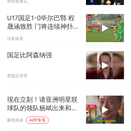
带你逛体坛
U17国足1-0毕尔巴鄂 程
晟涵致胜 门将连续神扑赵
松源中楣
佳客体育
国足比阿森纳强
英国足球哥
现在立刻！请亚洲明星联
球队的领队杨斌出来和大
家解释清楚 库阿西的年龄
枫哥闲谈
APP专享
到底是多少？