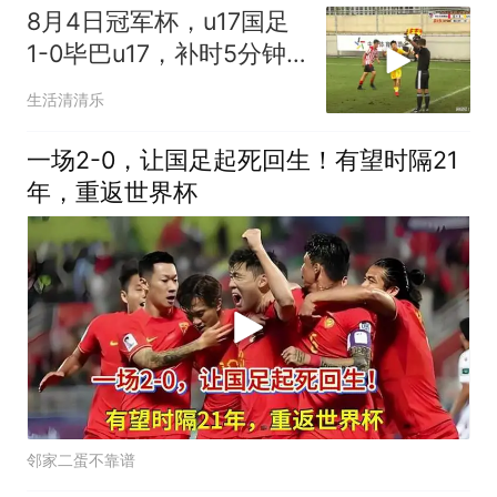
8月4日冠军杯，u17国足
1-0毕巴u17，补时5分钟
最意外的一幕出现了
生活清清乐
一场2-0，让国足起死回生！有望时隔21
年，重返世界杯
邻家二蛋不靠谱