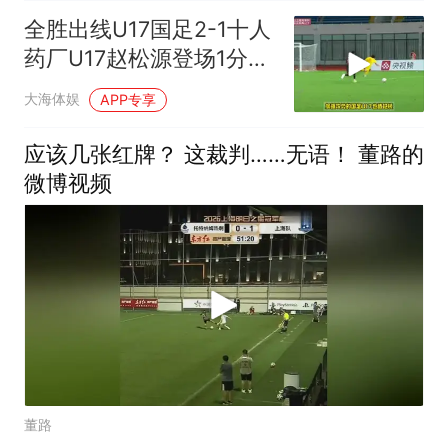
全胜出线U17国足2-1十人
药厂U17赵松源登场1分钟
传射
大海体娱
APP专享
应该几张红牌？ 这裁判……无语！ 董路的
微博视频
董路