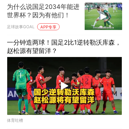
为什么说国足2034年能进
世界杯？因为有他们！
足球故事GOAL
APP专享
一分钟造两球！国足2比1逆转勒沃库森，
赵松源有望留洋？
体育吐槽