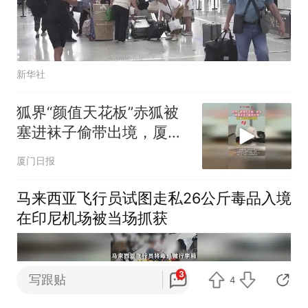
新华社
狐界“颜值天花板”赤狐被
塞进袜子偷带出境，厦门
海关当场查获
厦门日报
马来西亚飞行员试图走私26公斤毒品入境
在印尼机场被当场抓获
3
写跟贴
4