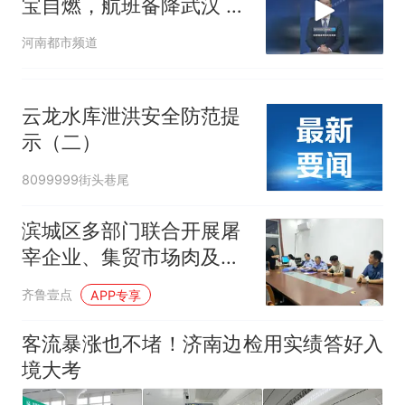
宝自燃，航班备降武汉 无
人员受伤，提醒旅客优先
河南都市频道
选择不带充电宝乘机
云龙水库泄洪安全防范提
示（二）
8099999街头巷尾
滨城区多部门联合开展屠
宰企业、集贸市场肉及肉
制品专项执法行动
齐鲁壹点
APP专享
客流暴涨也不堵！济南边检用实绩答好入
境大考