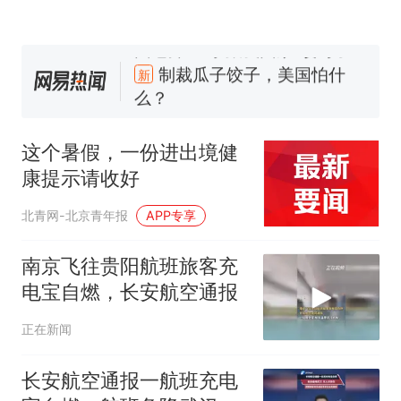
那个在床头放菜刀的女孩，
热
因老师一句“跟我回家”改写了
人生
制裁瓜子饺子，美国怕什
新
么？
费大厨“全国小炒肉大王”称
号，仅凭视频评出？中国烹饪
这个暑假，一份进出境健
协会回应
男子上山采菌偶然发现鸡枞菌
康提示请收好
窝，原地守1天等它长大：挖了
140多朵
美国渔民钓获鲨鱼徒手将其拽
北青网-北京青年报
APP专享
回大海 目击者直呼震惊 （视频
来源：参考消息）
笔试第一被第二名传话劝弃考
南京飞往贵阳航班旅客充
官方通报
电宝自燃，长安航空通报
那个在床头放菜刀的女孩，
热
正在新闻
因老师一句“跟我回家”改写了
人生
长安航空通报一航班充电