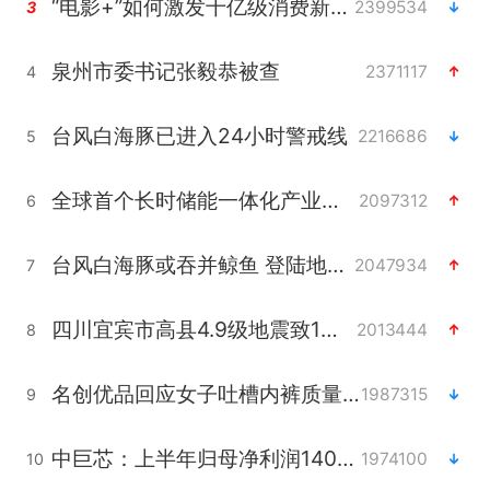
“电影+”如何激发千亿级消费新活力？
2399534
3
泉州市委书记张毅恭被查
2371117
4
台风白海豚已进入24小时警戒线
2216686
5
全球首个长时储能一体化产业园量产
2097312
6
台风白海豚或吞并鲸鱼 登陆地点更新
2047934
7
四川宜宾市高县4.9级地震致1人死亡
2013444
8
名创优品回应女子吐槽内裤质量差
1987315
9
中巨芯：上半年归母净利润1405.77万元
1974100
10