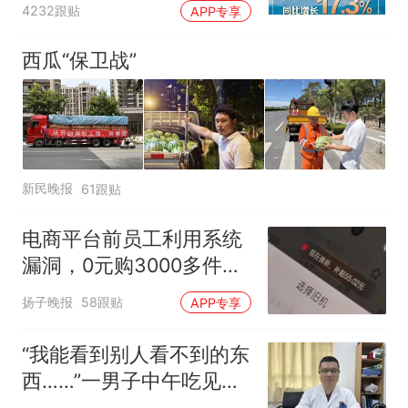
4232跟贴
APP专享
西瓜“保卫战”
新民晚报
61跟贴
电商平台前员工利用系统
漏洞，0元购3000多件家
电！
扬子晚报
58跟贴
APP专享
“我能看到别人看不到的东
西……”一男子中午吃见手
青没事，晚上再吃却出现