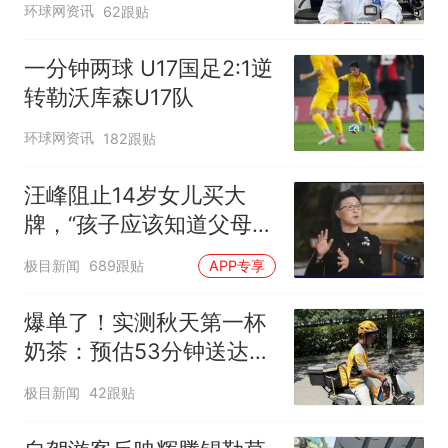
环球网资讯
62跟贴
幻觉被紧急送医！
一分钟两球 U17国足2:1逆
转勒沃库森U17队
环球网资讯
182跟贴
汪峰阻止14岁女儿买大
牌，“孩子应该知道父母的
不易”，称自己买衣服80%
极目新闻
689跟贴
APP专享
都在淘宝
爆单了！实测秋天第一杯
奶茶：预估53分钟送达，
实际耗时92分钟
极目新闻
42跟贴