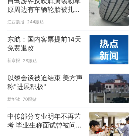
自驾游客反映辉腾锡勒草
原周边有车辆轮胎被扎，
修理店铺换胎价格高达千
江西晨报
244跟贴
元，官方发布情况通报
东航：国内客票提前14天
免费退改
新京报
28跟贴
以黎会谈被迫结束 美方声
称"进展积极"
新华社
70跟贴
中传部分专业明年不再艺
考 毕业生称面试曾被问
“如何策划晚会” 专家：遏