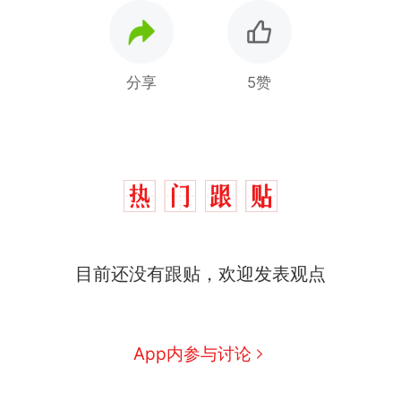
分享
5赞
那个在床头放菜刀的女孩，
热
目前还没有跟贴，欢迎发表观点
因老师一句“跟我回家”改写了
人生
费大厨“全国小炒肉大王”称
新
号，仅凭视频评出？中国烹饪
协会回应
笔试第一被第二名传话劝弃考
App内参与讨论
官方通报
佛山一中学招聘物理教师，笔