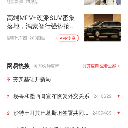
红星新闻
79跟贴
制“艺考捷径化”
高端MPV+硬派SUV密集
落地，鸿蒙智行强势抢占
自主高端市场制高点
澎湃汽车圈
280跟贴
APP专享
网易热搜
每30分钟更新
打开应用 查看全部
夯实基础开新局
秘鲁和墨西哥宣布恢复外交关系
2410629
1
沙特土耳其巴基斯坦签署共同防务协议
2409489
2