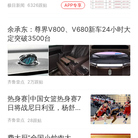
汰？教育局：已叫停招
极目新闻
6326跟贴
APP专享
聘，成立调查组全面核查
余承东：尊界V800、V680新车24小时大
定突破3500台
齐鲁壹点
2万跟贴
热身赛|中国女篮热身赛7
日将战尼日利亚，杨舒予
有望出战
齐鲁壹点
28跟贴
费大厨"全国小炒肉大