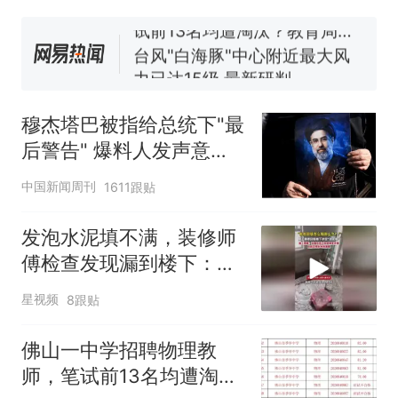
试前13名均遭淘汰？教育局：
已叫停招聘，成立调查组全面
台风"白海豚"中心附近最大风
核查
力已达15级 最新研判
享界G9车型预售价公布：
43.98万起
穆杰塔巴被指给总统下"最
那个在床头放菜刀的女孩，
热
后警告" 爆料人发声意味
因老师一句“跟我回家”改写了
深长
人生
中国新闻周刊
1611跟贴
发泡水泥填不满，装修师
傅检查发现漏到楼下：出
风口未延伸到外墙
星视频
8跟贴
佛山一中学招聘物理教
师，笔试前13名均遭淘