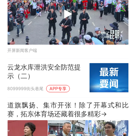
开屏新闻客户端
云龙水库泄洪安全防范提
示（二）
8099999街头巷尾
APP专享
道旗飘扬、集市开张！除了开幕式和比
赛，拓东体育场还藏着很多精彩→