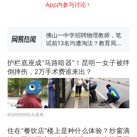
来源：参考消息）
笔试第一被第二名传话劝弃考
App内参与讨论
官方通报
佛山一中学招聘物理教师，笔
试前13名均遭淘汰？教育局：
已叫停招聘，成立调查组全面
台风"白海豚"中心附近最大风
核查
力已达15级 最新研判
那个在床头放菜刀的女孩，
热
因老师一句“跟我回家”改写了
护栏底座成“马路暗器”！昆明一女子被绊
人生
倒摔伤，2万手术费谁来出？
8099999街头巷尾
住在“餐饮店”楼上是种什么体验？纱窗滴