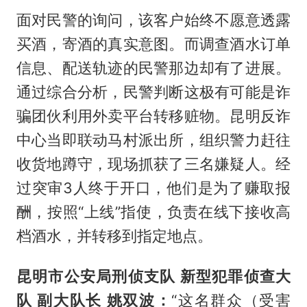
面对民警的询问，该客户始终不愿意透露
买酒，寄酒的真实意图。而调查酒水订单
信息、配送轨迹的民警那边却有了进展。
通过综合分析，民警判断这极有可能是诈
骗团伙利用外卖平台转移赃物。昆明反诈
中心当即联动马村派出所，组织警力赶往
收货地蹲守，现场抓获了三名嫌疑人。经
过突审3人终于开口，他们是为了赚取报
酬，按照“上线”指使，负责在线下接收高
档酒水，并转移到指定地点。
昆明市公安局刑侦支队 新型犯罪侦查大
队 副大队长 姚双波：
“这名群众（受害