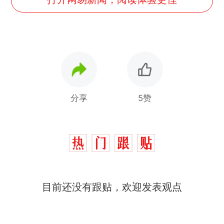
分享
5赞
那个在床头放菜刀的女孩，
热
因老师一句“跟我回家”改写了
人生
费大厨“全国小炒肉大王”称
新
目前还没有跟贴，欢迎发表观点
号，仅凭视频评出？中国烹饪
协会回应
美国渔民钓获鲨鱼徒手将其拽
回大海 目击者直呼震惊 （视频