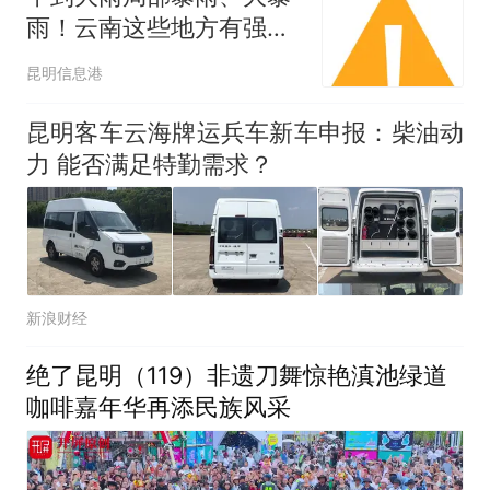
雨！云南这些地方有强降
水天气→
昆明信息港
昆明客车云海牌运兵车新车申报：柴油动
力 能否满足特勤需求？
新浪财经
绝了昆明（119）非遗刀舞惊艳滇池绿道
咖啡嘉年华再添民族风采