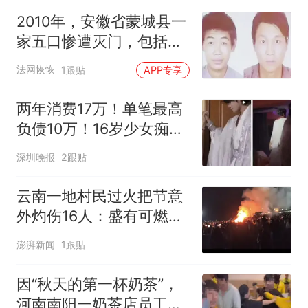
2010年，安徽省蒙城县一
家五口惨遭灭门，包括刚
刚报警的孩子，死者死后
法网恢恢
1跟贴
APP专享
还被多次补刀
两年消费17万！单笔最高
负债10万！16岁少女痴迷
沉浸式体验这种感觉，妈
深圳晚报
2跟贴
妈哭诉：退钱！对方：报
警没用，我懂法
云南一地村民过火把节意
外灼伤16人：盛有可燃液
体塑料桶意外倾倒引发燃
澎湃新闻
1跟贴
烧
因“秋天的第一杯奶茶”，
河南南阳一奶茶店员工与