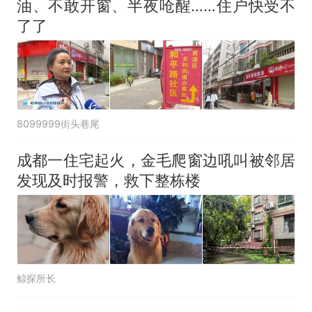
油、不敢开窗、半夜呛醒……住户快受不
了了
8099999街头巷尾
成都一住宅起火，金毛爬窗边吼叫被邻居
发现及时报警，救下整栋楼
鲸探所长