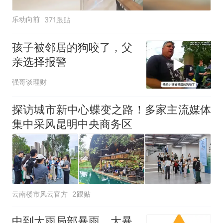
乐动向前
371跟贴
孩子被邻居的狗咬了，父
亲选择报警
强哥谈理财
探访城市新中心蝶变之路！多家主流媒体
集中采风昆明中央商务区
云南楼市风云官方
2跟贴
中到大雨局部暴雨、大暴