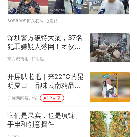
8099999街头巷尾
3跟贴
深圳警方破特大案，37名
犯罪嫌疑人落网！团伙以
同乡、亲属为纽带
南方都市报
11跟贴
开屏叭啦吧｜来22°C的昆
明夏日，品味云南精品咖
啡
开屏新闻客户端
APP专享
它们是果实，也是项链、
手串和创意摆件
新华社