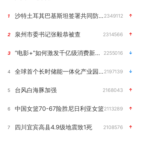
沙特土耳其巴基斯坦签署共同防务协议
2349112
1
泉州市委书记张毅恭被查
2314566
2
“电影+”如何激发千亿级消费新活力？
2255016
3
全球首个长时储能一体化产业园量产
2197139
4
台风白海豚加强
2168043
5
中国女篮70-67险胜尼日利亚女篮
2113289
6
四川宜宾高县4.9级地震致1死
2108576
7