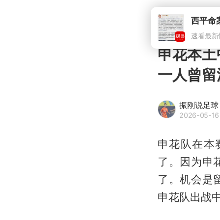
西平命
速看最新
申花本土
一人曾留
振刚说足球
2026-05-16
申花队在本
了。因为申
了。机会是
申花队出战