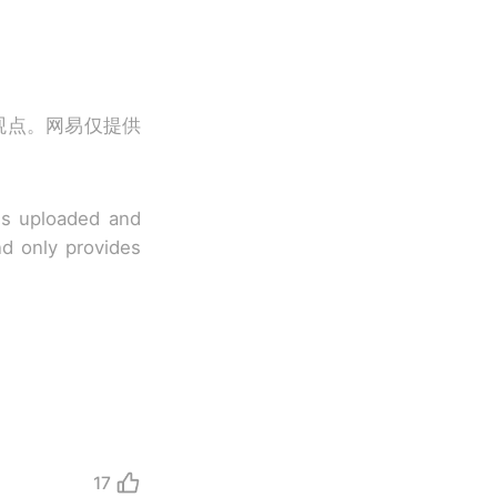
观点。网易仅提供
 is uploaded and
nd only provides
17