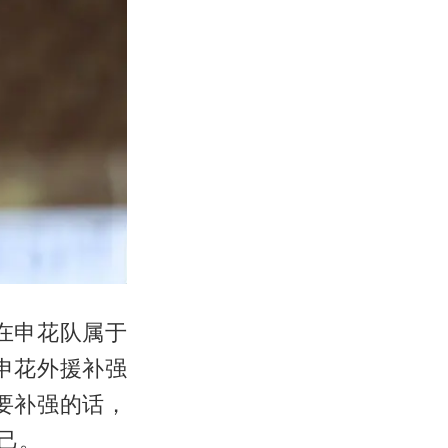
在申花队属于
申花外援补强
要补强的话，
己。