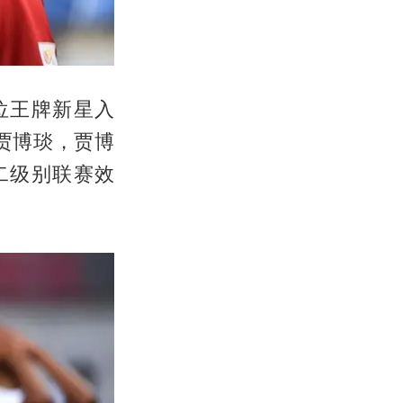
位王牌新星入
贾博琰，贾博
二级别联赛效