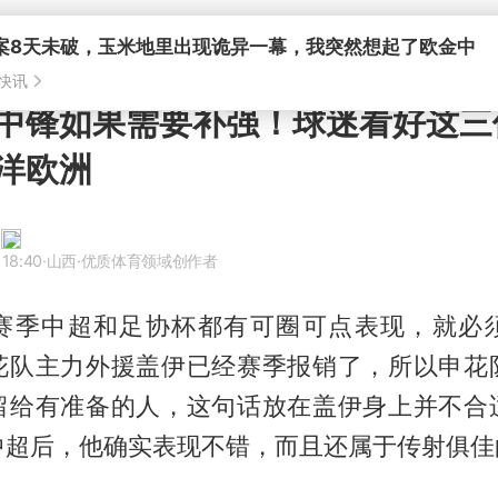
案8天未破，玉米地里出现诡异一幕，我突然想起了欧金中
快讯
中锋如果需要补强！球迷看好这三
洋欧洲
 18:40
·山西
·优质体育领域创作者
赛季中超和足协杯都有可圈可点表现，就必
花队主力外援盖伊已经赛季报销了，所以申花
留给有准备的人，这句话放在盖伊身上并不合
中超后，他确实表现不错，而且还属于传射俱佳