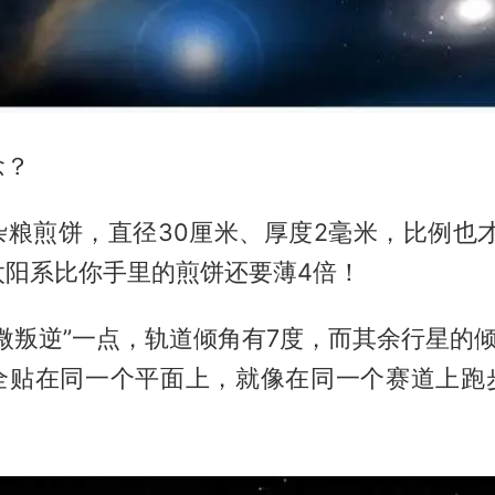
念？
粮煎饼，直径30厘米、厚度2毫米，比例也才1
太阳系比你手里的煎饼还要薄4倍！
微叛逆”一点，轨道倾角有7度，而其余行星的
全贴在同一个平面上，就像在同一个赛道上跑
。