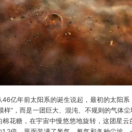
从46亿年前太阳系的诞生说起，最初的太阳系
平模样”，而是一团巨大、混沌、不规则的气体尘
的棉花糖，在宇宙中慢悠悠地旋转，这团星云
的1.2倍，里面装满了氢气、氦气和各种尘埃，