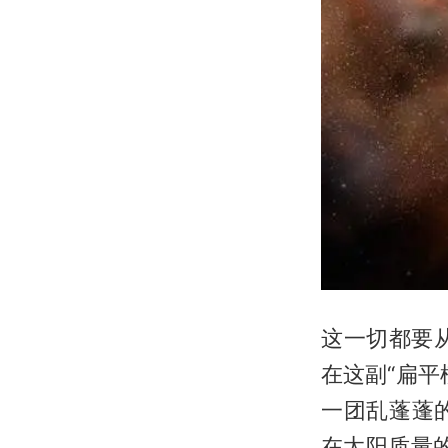
这一切都要
在这副“扁
一团乱蓬蓬
在太阳质量