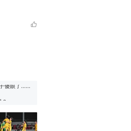
邀请中国大使
女子傻眼了……
强？