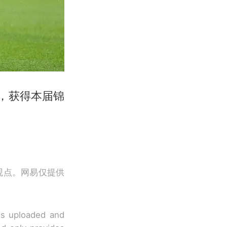
分，获得本届锦
观点。网易仅提供
 is uploaded and