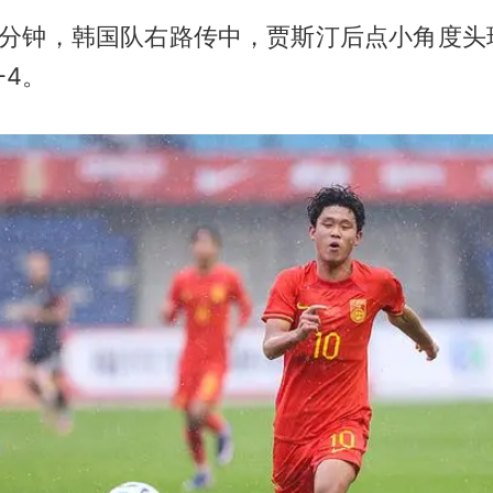
3分钟，韩国队右路传中，贾斯汀后点小角度头
-4。