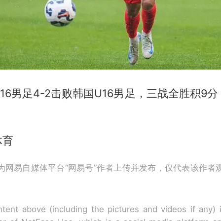
16男足4-2击败韩国U16男足，三战全胜积9
体育
为网易自媒体平台“网易号”作者上传并发布，仅代表该作者
tent above (including the pictures and videos if any)