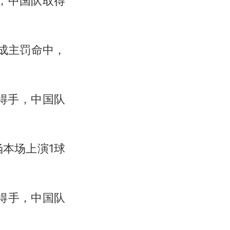
，中国队取得
成主罚命中，
得手，中国队
本场上演1球
得手，中国队