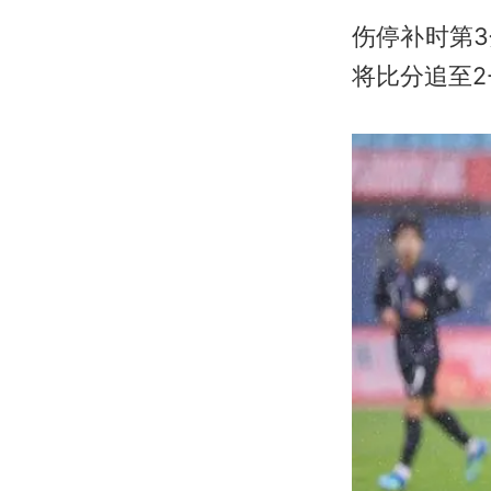
伤停补时第
将比分追至2