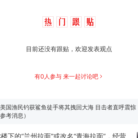
“不想干了特提出辞职”，疑似南京大学数院院长辞
热
目前还没有跟贴，欢迎发表观点
方回应：喻良教授已卸任院长一职，不清楚辞职信来
图做头像
费大厨“全国小炒肉大王”称号，仅凭视频评出？中
新
应
男子上山采菌偶然发现鸡枞菌窝，原地守1天等它长大：
有0人参与 来一起讨论吧
朵
美国一场追捕行动中，一男子在车辆行驶中爬上车顶
报）
美国渔民钓获鲨鱼徒手将其拽回大海 目击者直呼震惊
参考消息）
笔试第一被第二名传话劝弃考 官方通报
你楼下的“兰州拉面”或改名“青海拉面”，经营