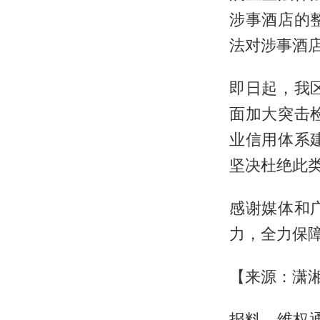
涉事酒店的
法对涉事酒
即日起，我
面加大突击
业信用体系
坚决杜绝此
感谢媒体和
力，全力保障
【来源：潇
报料、维权通