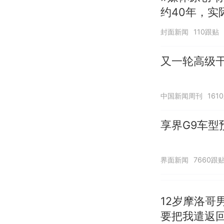
约40年，实
换招牌
封面新闻
110跟贴
又一轮高级干
中国新闻周刊
161
享界G9车型
界面新闻
7660跟
12岁摩洛哥
要把我遣返回