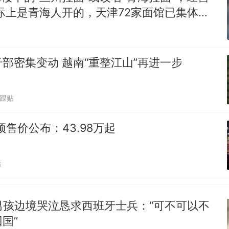
“不想干了特提出辞职”，疑似南京大学数院院长辞
热
际上是青海人开的，天津72家面馆已集体更
方回应：喻良教授已卸任院长一职，不清楚辞职信来
图做头像
部密集变动 越南“重整江山”再进一步
0跟贴
预售价公布：43.98万起
贴
男孩边境哭泣恳求西班牙士兵：“可不可以不
国”