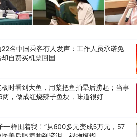
贴
的22名中国乘客有人发声：工作人员承诺免
后却自费买机票回国
桨板时看到大鱼，用桨把鱼拍晕后捞起；当事
6两，做成红烧辣子鱼块，味道很好
子一样围着我！”从600多元变成5万元，57
做医美后眼睛肿到流泪、视物模糊