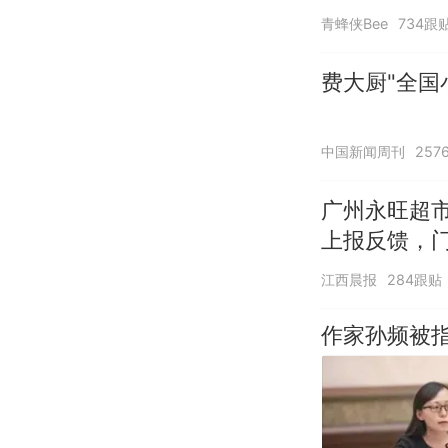
青蜂侠Bee
734跟
费大厨"全国
中国新闻周刊
257
广州永旺超市
上报反馈，
江西晨报
284跟贴
作家孙频被