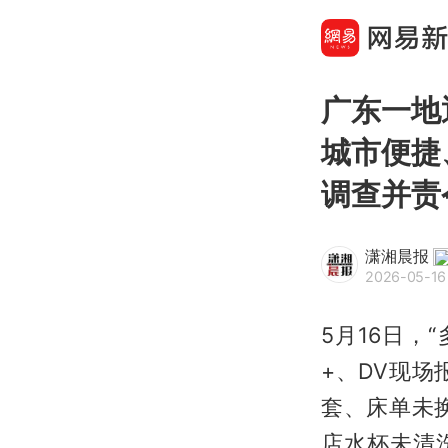
广东一地
城市便捷
调查并责
潇湘晨报
2026-05-16 
5月16日
+、DV现
套、床单未
店水杯未清