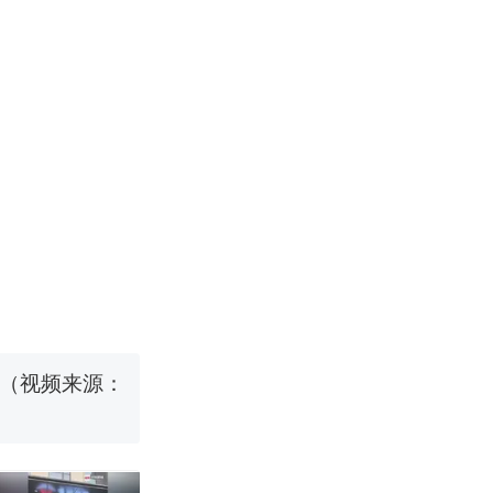
职信流传，院
源；曾用手绘
国烹饪协会回
挖了140多
跳舞。（新京
 （视频来源：