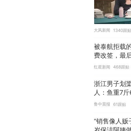
大风新闻
1340跟
被泰航拒载
费改签，最
红星新闻
468跟贴
浙江男子划
人：鱼重7斤
鲁中晨报
61跟贴
“销售像人贩
岁保洁阿姨