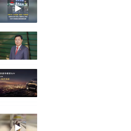
职信流传，院
源；曾用手绘