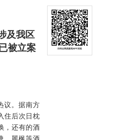
涉及我区
已被立案
扫码去网易新闻APP浏览
热议。据南方
入住后次日枕
换，还有的酒
捷、麗枫等酒