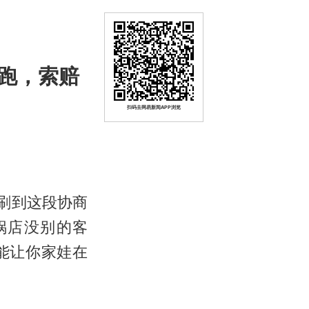
跑，索赔
扫码去网易新闻APP浏览
刷到这段协商
锅店没别的客
能让你家娃在