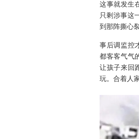
这事就发生
只剩涉事这
到那阵撕心
事后调监控
都客客气气
让孩子来回
玩。合着人