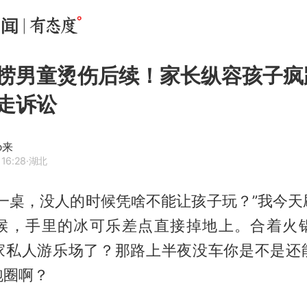
捞男童烫伤后续！家长纵容孩子疯
走诉讼
o来
 16:28
·湖北
们一桌，没人的时候凭啥不能让孩子玩？”我今天
候，手里的冰可乐差点直接掉地上。合着火
家私人游乐场了？那路上半夜没车你是不是还
跑圈啊？