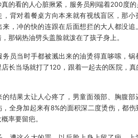
秒真的看的人心脏揪紧，服务员刚端着200度的
走，背对着餐桌方向本来就有视线盲区，那小
出来，冲的快的连跟在后面想拦的大人都没追
着，那锅热油劈头盖脸就泼在了孩子身上。
服务员当时手都被溅出来的油烫得直哆嗦，锅
里店长当场就打了120，跟着一起去的医院，真
来的结果太让人心疼了，男童面颈部、胸腹部
伤，全身加起来有8%的面积深二度烫伤，都伤
大概率要留疤。
子，遭这么大的罪，以后脸上身上留了疤，上