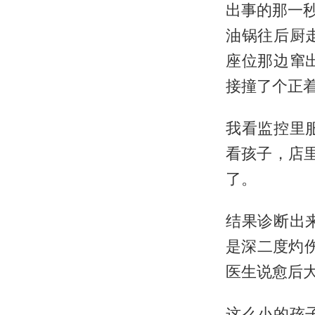
出事的那一
油锅往后厨
座位那边窜
接撞了个正
我看监控里
看孩子，店
了。
结果诊断出
是深二度灼
医生说愈后
这么小的孩