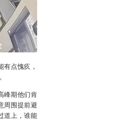
能有点愧疚，
。
高峰期他们肯
意周围提前避
过道上，谁能