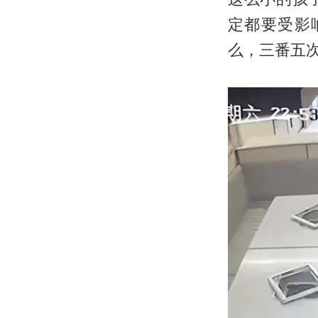
定都要受影
么，三番五