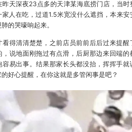
在昨天深夜23点多的天津某海底捞门店，当时
一家人在吃，过道1.5米宽没什么遮挡，本来安
裂肺的哭嚎响起来。
才看得清清楚楚，之前店员前前后后过来提醒
的，说地面刚拖过有点滑，后厨那边来回端的
跑容易出事。结果那家长头都没抬，挥挥手就
家的好心提醒，在你这就是多管闲事是吧？