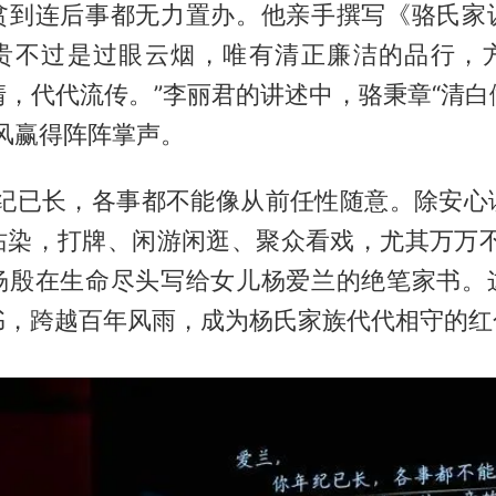
贫到连后事都无力置办。他亲手撰写《骆氏家
贵不过是过眼云烟，唯有清正廉洁的品行，
清，代代流传。”李丽君的讲述中，骆秉章“清白
风赢得阵阵掌声。
年纪已长，各事都不能像从前任性随意。除安心
沾染，打牌、闲游闲逛、聚众看戏，尤其万万不
杨殷在生命尽头写给女儿杨爱兰的绝笔家书。
书，跨越百年风雨，成为杨氏家族代代相守的红