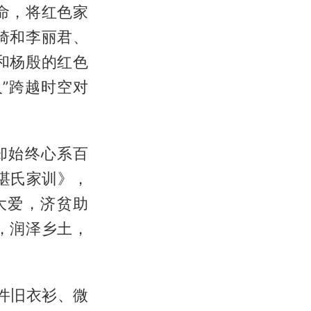
命，将红色家
琦和李丽君、
和杨殷的红色
”跨越时空对
却始终心系百
湛氏家训》，
大爱，济贫助
，润泽乡土，
件旧衣衫、微