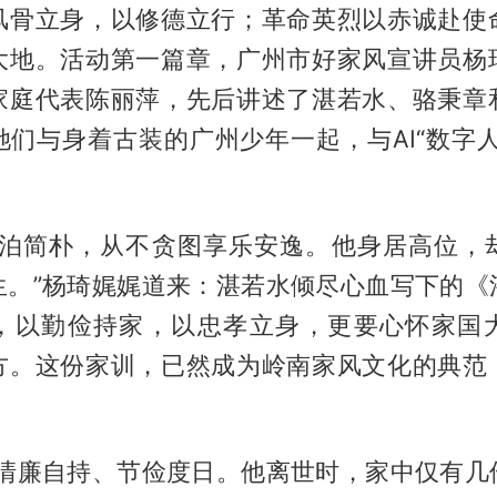
风骨立身，以修德立行；革命英烈以赤诚赴使
大地。活动第一篇章，广州市好家风宣讲员杨
家庭代表陈丽萍，先后讲述了湛若水、骆秉章
她们与身着古装的广州少年一起，与AI“数字人
淡泊简朴，从不贪图享乐安逸。他身居高位，
生。”杨琦娓娓道来：湛若水倾尽心血写下的《
，以勤俭持家，以忠孝立身，更要心怀家国
方。这份家训，已然成为岭南家风文化的典范
生清廉自持、节俭度日。他离世时，家中仅有几