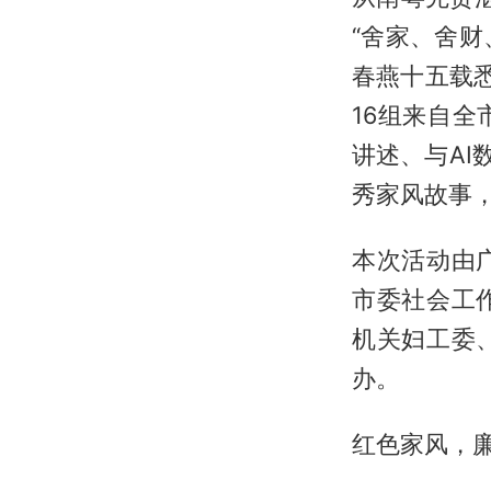
“舍家、舍财
春燕十五载
16组来自
讲述、与AI
秀家风故事
本次活动由
市委社会工
机关妇工委
办。
红色家风，