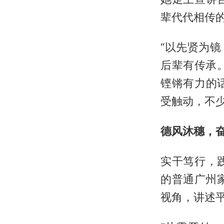
辈代代相传
“以先贤为
后辈有传承
铿锵有力的
受触动，不
德风沐穗，
实干笃行，
的普通广州家
视角，讲述