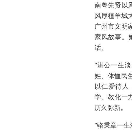
南粤先贤以
风厚植羊城
广州市文明
家风故事。
话。
“湛公一生
姓、体恤民
以仁爱待人
学、教化一
历久弥新。
“骆秉章一