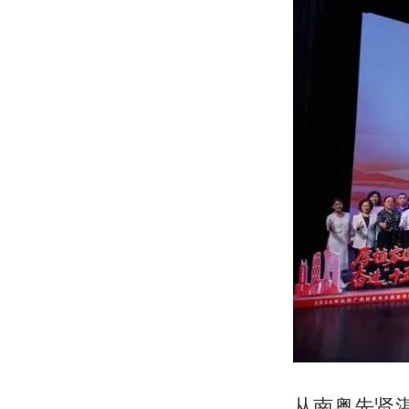
从南粤先贤湛