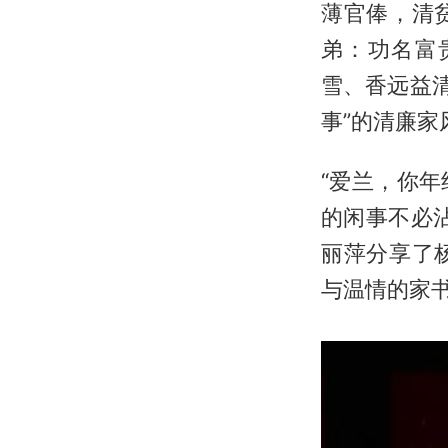
薄官俸，清
弟：功名富
雪、香远益
事”的清廉家
“爱兰，你
的闲事不必
丽萍分享了
与温情的家