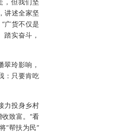
走，但我们坚
，讲述全家坚
“广货不仅是
、踏实奋斗，
潘翠玲影响，
我：只要肯吃
接力投身乡村
收致富。“看
“帮扶为民”