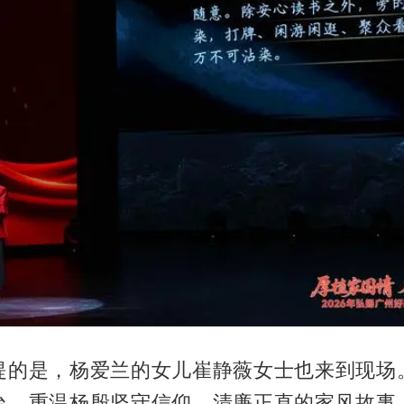
提的是，杨爱兰的女儿崔静薇女士也来到现场
台，重温杨殷坚守信仰、清廉正直的家风故事