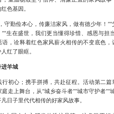
的红色基因。
镜，守勤俭本心，传廉洁家风，做有德少年！”“
。”“生在盛世，我们更当懂得珍惜、感恩与担当
话语，诠释着红色家风薪火相传的不变底色，
少人红了眼眶。
奋进羊城
践行初心；携手拼搏，共赴征程。活动第二篇
庭走上舞台，从“城乡奋斗者”“城市守护者”“
平凡日子里代代相传的好家风故事。