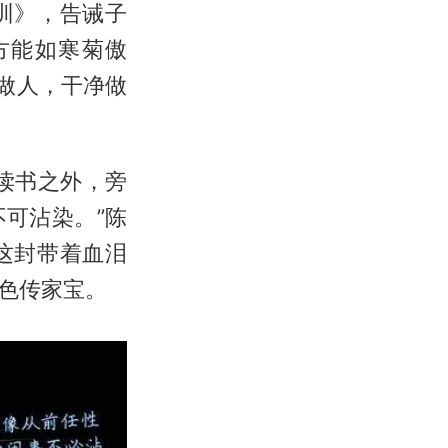
训》，告诫子
方能如寒菊傲
做人，干净做
读书之外，旁
可沾染。”陈
这封带着血泪
色传家宝。