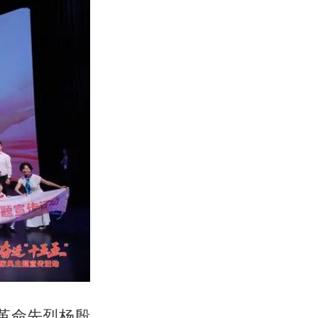
从革命先烈杨殷