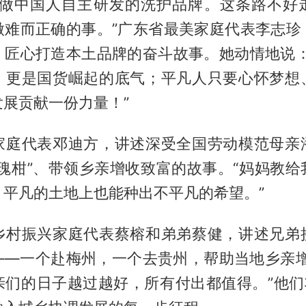
，做中国人自主研发的洗护品牌。这条路不好
做难而正确的事。”广东省最美家庭代表李志珍
、匠心打造本土品牌的奋斗故事。她动情地说：
，更是国货崛起的底气；平凡人只要心怀梦想
展贡献一份力量！”
家庭代表邓迪方，讲述深受全国劳动模范母亲
玫瑰柑”、带领乡亲增收致富的故事。“妈妈教给
，平凡的土地上也能种出不平凡的希望。”
乡村振兴家庭代表蔡榕和弟弟蔡健，讲述兄弟
——一个赴梅州，一个去贵州，帮助当地乡亲增
亲们的日子越过越好，所有付出都值得。”他们将