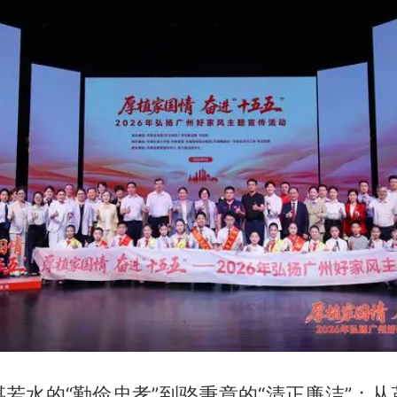
若水的“勤俭忠孝”到骆秉章的“清正廉洁”；