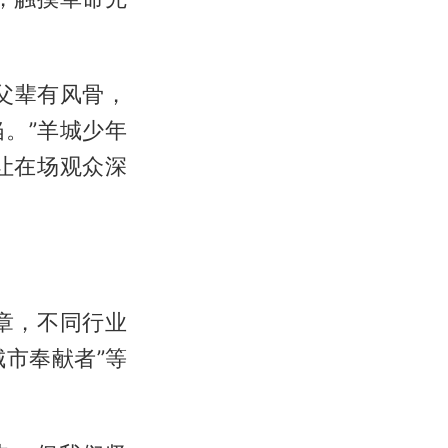
父辈有风骨，
。”羊城少年
让在场观众深
章，不同行业
城市奉献者”等