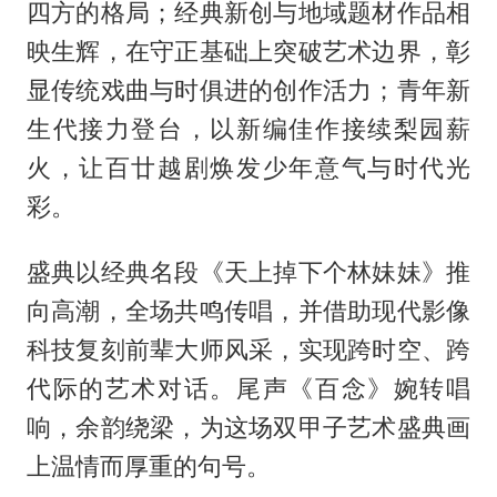
四方的格局；经典新创与地域题材作品相
映生辉，在守正基础上突破艺术边界，彰
显传统戏曲与时俱进的创作活力；青年新
生代接力登台，以新编佳作接续梨园薪
火，让百廿越剧焕发少年意气与时代光
彩。
盛典以经典名段《天上掉下个林妹妹》推
向高潮，全场共鸣传唱，并借助现代影像
科技复刻前辈大师风采，实现跨时空、跨
代际的艺术对话。尾声《百念》婉转唱
响，余韵绕梁，为这场双甲子艺术盛典画
上温情而厚重的句号。