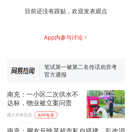
西班牙飞地休达边境，摩洛
热
目前还没有跟贴，欢迎发表观点
哥士兵搬起大石块投向移民引
争议，此前一天内数万人从摩
费大厨“全国小炒肉大王”称
新
洛哥涌入西班牙
号，仅凭视频评出？中国烹饪
协会回应
男子上山采菌偶然发现鸡枞菌
App内参与讨论
窝，原地守1天等它长大：挖了
140多朵
美国一场追捕行动中，一男子
在车辆行驶中爬上车顶跳舞。
（新京报）
笔试第一被第二名传话劝弃考
官方通报
美国渔民钓获鲨鱼徒手将其拽
回大海 目击者直呼震惊 （视频
南充：一小区二次供水不
来源：参考消息）
西班牙飞地休达边境，摩洛
热
达标，物业被立案问责
哥士兵搬起大石块投向移民引
争议，此前一天内数万人从摩
路人市井生活
APP专享
洛哥涌入西班牙
南充：网友反映某超市私自搭建，乱改消