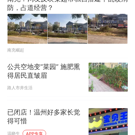
防，占道经营？
南充崛起
公共空地变“菜园” 施肥熏
得居民直皱眉
路人市井生活
已闭店！温州好多家长觉
得可惜
温晓生
APP专享