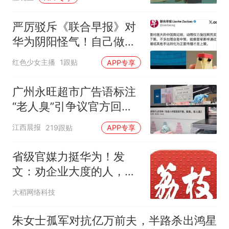
严厉驳斥《联合早报》对
华为阴阳怪气！自己做不
到还去教别人
红色少女主播
1跟贴
APP专享
广州永旺超市广告语标注
“老人臭”引争议官方回
应：统一上报反馈，门店
江西晨报
219跟贴
APP专享
核实完毕后会回电
省级官媒力挺华为！发
文：劝企业大度的人，请
先尊重法律底线！
大稻网络科技
朱女士孤军对抗亿万前夫，半路杀出鸿星