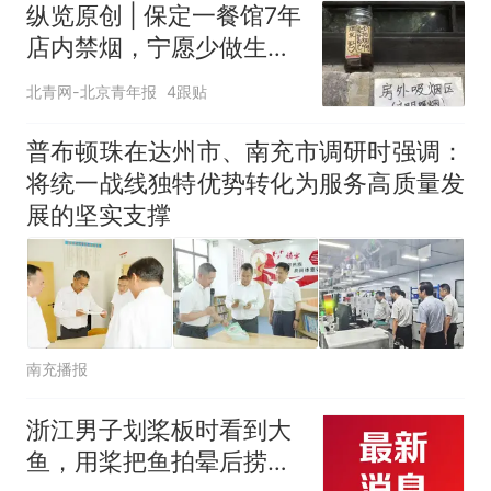
纵览原创 | 保定一餐馆7年
店内禁烟，宁愿少做生意
也决不妥协，店内清清爽
北青网-北京青年报
4跟贴
爽是最大收获，老板呼吁
全民抵制室内吸烟
普布顿珠在达州市、南充市调研时强调：
将统一战线独特优势转化为服务高质量发
展的坚实支撑
南充播报
浙江男子划桨板时看到大
鱼，用桨把鱼拍晕后捞