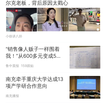
尔克老板，背后原因太戳心
小徐讲八卦
“销售像人贩子一样围着
我！”从600多元变成5万
元，57岁保洁阿姨做医美
鲁中晨报
159跟贴
后眼睛肿到流泪、视物模
糊
南充牵手重庆大学达成13
项产学研合作意向
南充播报