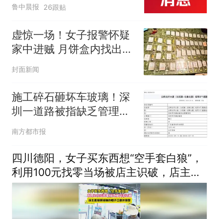
起；当事人：鱼重7斤6
鲁中晨报
26跟贴
两，做成红烧辣子鱼块，
味道很好
虚惊一场！女子报警怀疑
家中进贼 月饼盒内找出
“失踪”黄金
封面新闻
施工碎石砸坏车玻璃！深
圳一道路被指缺乏管理，
街道办回应
南方都市报
四川德阳，女子买东西想“空手套白狼”，
利用100元找零当场被店主识破，店主报
警