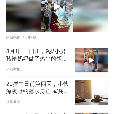
南昌晚报
199跟贴
8月1日，四川，9岁小男
孩给妈妈做了热乎的饭
菜，妈妈在一旁暖心夸赞
小莉帮忙
20岁生日前第四天，小伙
深夜野钓落水身亡 家属起
诉三同行者索赔40万元！
红星新闻
法院判了