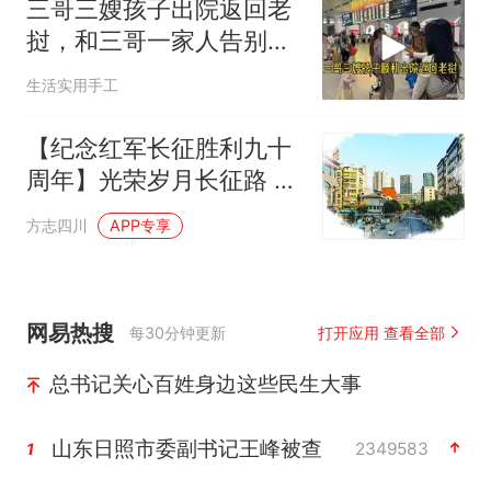
三哥三嫂孩子出院返回老
挝，和三哥一家人告别准
备了红包给到三哥
生活实用手工
【纪念红军长征胜利九十
周年】光荣岁月长征路 七
十年变化见证沧桑历程||
方志四川
APP专享
朱兴弟
网易热搜
每30分钟更新
打开应用 查看全部
总书记关心百姓身边这些民生大事
山东日照市委副书记王峰被查
2349583
1