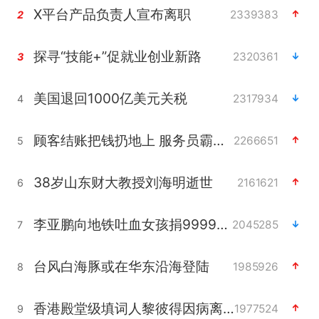
X平台产品负责人宣布离职
2339383
2
探寻“技能+”促就业创业新路
2320361
3
美国退回1000亿美元关税
2317934
4
顾客结账把钱扔地上 服务员霸气扔回
2266651
5
38岁山东财大教授刘海明逝世
2161621
6
李亚鹏向地铁吐血女孩捐99999元
2045285
7
台风白海豚或在华东沿海登陆
1985926
8
香港殿堂级填词人黎彼得因病离世 终年76岁
1977524
9