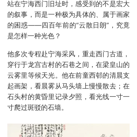
站在宁海西门旧址时，感受到的不是宏大
的叙事，而是一种极为具体的、属于画家
的困惑——四百年前的“云散日朗”，究竟
是怎样一种光色？
他多次专程赴宁海采风，重走西门古道，
穿行于龙宫古村的石巷之间，在梁皇山的
云雾里等候天光。他在前童西邨的清晨支
起画架，看晨雾从马头墙上慢慢散去；在
石头村的黄昏里记录夕照，看光线一寸一
寸爬过斑驳的石墙。