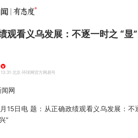
绩观看义乌发展：不逐一时之 “显”
13:31
·北京
·环球网官方网易号
新闻网
月15日电 题：从正确政绩观看义乌发展：不逐
兴”