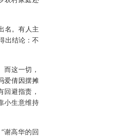
样出名。有人主
得出结论：不
。而这一切，
妇冯爱倩因摆摊
有回避指责，
靠小生意维持
”谢高华的回