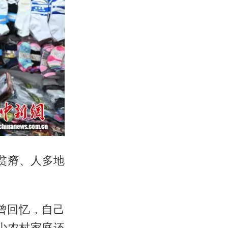
贫瘠、人多地
曾回忆，自己
少农村家庭还