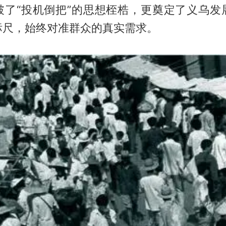
破了“投机倒把”的思想桎梏，更奠定了义乌发
标尺，始终对准群众的真实需求。