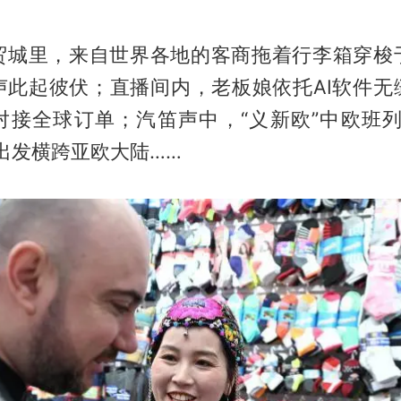
贸城里，来自世界各地的客商拖着行李箱穿梭
声此起彼伏；直播间内，老板娘依托AI软件无
对接全球订单；汽笛声中，“义新欧”中欧班列
出发横跨亚欧大陆……