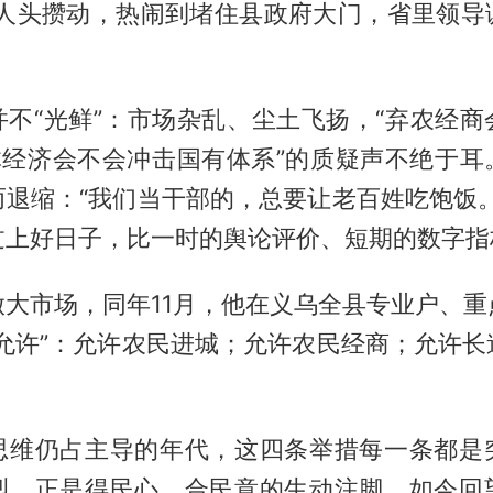
快人头攒动，热闹到堵住县政府大门，省里领导
并不“光鲜”：市场杂乱、尘土飞扬，“弃农经商
个体经济会不会冲击国有体系”的质疑声不绝于耳
而退缩：“我们当干部的，总要让老百姓吃饱饭。
过上好日子，比一时的舆论评价、短期的数字指
做大市场，同年11月，他在义乌全县专业户、重
个允许”：允许农民进城；允许农民经商；允许长
。
思维仍占主导的年代，这四条举措每一条都是
烈，正是得民心、合民意的生动注脚。如今回