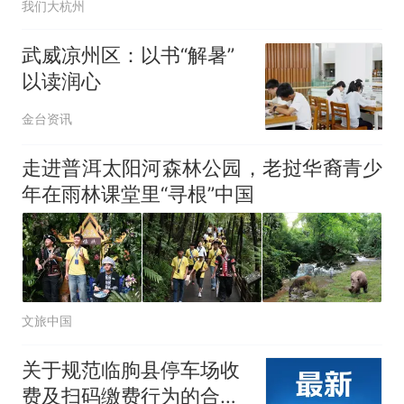
我们大杭州
武威凉州区：以书“解暑”
以读润心
金台资讯
走进普洱太阳河森林公园，老挝华裔青少
年在雨林课堂里“寻根”中国
文旅中国
关于规范临朐县停车场收
费及扫码缴费行为的合规