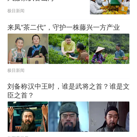
极目新闻
来凤“茶二代”，守护一株藤兴一方产业
极目新闻
刘备称汉中王时，谁是武将之首？谁是文
臣之首？