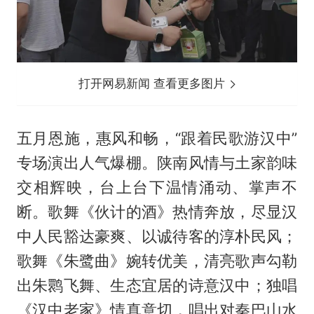
打开网易新闻 查看更多图片
五月恩施，惠风和畅，“跟着民歌游汉中”
专场演出人气爆棚。陕南风情与土家韵味
交相辉映，台上台下温情涌动、掌声不
断。歌舞《伙计的酒》热情奔放，尽显汉
中人民豁达豪爽、以诚待客的淳朴民风；
歌舞《朱鹭曲》婉转优美，清亮歌声勾勒
出朱鹮飞舞、生态宜居的诗意汉中；独唱
《汉中老家》情真意切，唱出对秦巴山水