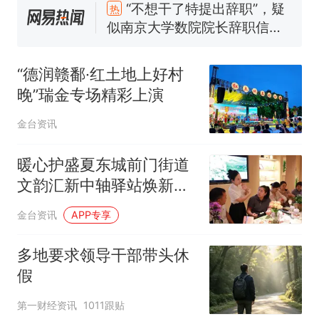
传，院方回应：喻良教授已卸
费大厨“全国小炒肉大王”称
新
任院长一职，不清楚辞职信来
号，仅凭视频评出？中国烹饪
源；曾用手绘图做头像
协会回应
男子上山采菌偶然发现鸡枞菌
窝，原地守1天等它长大：挖了
“德润赣鄱·红土地上好村
140多朵
美国渔民钓获鲨鱼徒手将其拽
晚”瑞金专场精彩上演
回大海 目击者直呼震惊 （视频
来源：参考消息）
笔试第一被第二名传话劝弃考
金台资讯
官方通报
惊艳！字都飘起来了 博主在田
暖心护盛夏东城前门街道
间创作“悬浮字” 网友：真·裸眼
文韵汇新中轴驿站焕新启
3D！
“不想干了特提出辞职”，疑
热
用
金台资讯
APP专享
似南京大学数院院长辞职信流
传，院方回应：喻良教授已卸
多地要求领导干部带头休
任院长一职，不清楚辞职信来
源；曾用手绘图做头像
假
第一财经资讯
1011跟贴