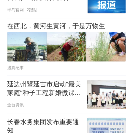
提示
半岛官网
2跟贴
在西北，黄河生黄河，于是万物生
遇真纪事
延边州暨延吉市启动“最美
家庭”种子工程新婚微课堂
为幸福“加码”
金台资讯
长春水务集团发布重要通
知