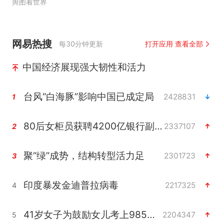
舆图看世界
网易热搜
每30分钟更新
打开应用 查看全部
中国经济展现强大韧性和活力
台风“白海豚”影响中国已成定局
2428831
1
80后女柜员获聘4200亿银行副行长
2337107
2
聚“绿”成势，结构转型活力足
2301723
3
印度暴发金迪普拉病毒
2217325
4
41岁女子为鼓励女儿考上985研究生
2204347
5