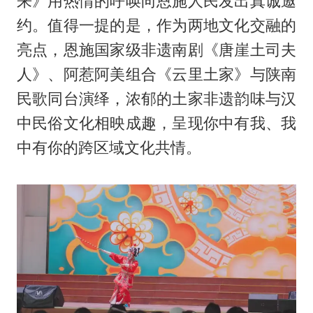
来》用热情的呼唤向恩施人民发出真诚邀
约。值得一提的是，作为两地文化交融的
亮点，恩施国家级非遗南剧《唐崖土司夫
人》、阿惹阿美组合《云里土家》与陕南
民歌同台演绎，浓郁的土家非遗韵味与汉
中民俗文化相映成趣，呈现你中有我、我
中有你的跨区域文化共情。