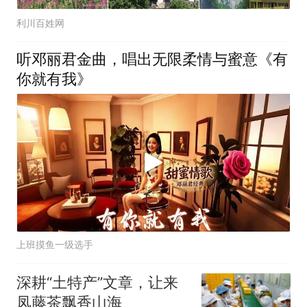
利川百姓网
听邓丽君金曲，唱出无限柔情与蜜意《有
你就有我》
上班摸鱼一级选手
深耕“土特产”文章，让来
凤藤茶飘香山海