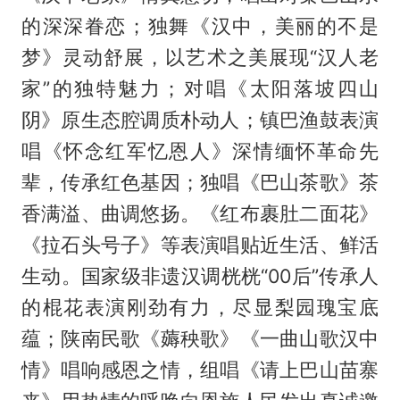
的深深眷恋；独舞《汉中，美丽的不是
梦》灵动舒展，以艺术之美展现“汉人老
家”的独特魅力；对唱《太阳落坡四山
阴》原生态腔调质朴动人；镇巴渔鼓表演
唱《怀念红军忆恩人》深情缅怀革命先
辈，传承红色基因；独唱《巴山茶歌》茶
香满溢、曲调悠扬。《红布裹肚二面花》
《拉石头号子》等表演唱贴近生活、鲜活
生动。国家级非遗汉调桄桄“00后”传承人
的棍花表演刚劲有力，尽显梨园瑰宝底
蕴；陕南民歌《薅秧歌》《一曲山歌汉中
情》唱响感恩之情，组唱《请上巴山苗寨