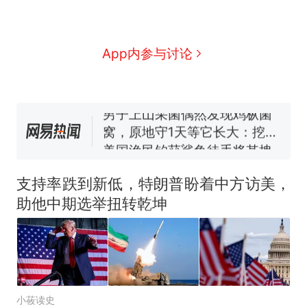
人生
制裁瓜子饺子，美国怕什
新
么？
费大厨“全国小炒肉大王”称
App内参与讨论
号，仅凭视频评出？中国烹饪
协会回应
男子上山采菌偶然发现鸡枞菌
窝，原地守1天等它长大：挖了
140多朵
美国渔民钓获鲨鱼徒手将其拽
回大海 目击者直呼震惊 （视频
来源：参考消息）
笔试第一被第二名传话劝弃考
官方通报
支持率跌到新低，特朗普盼着中方访美，
那个在床头放菜刀的女孩，
热
助他中期选举扭转乾坤
因老师一句“跟我回家”改写了
人生
小莜读史