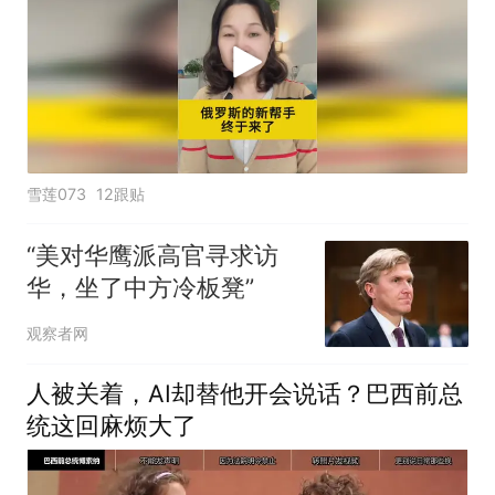
雪莲073
12跟贴
“美对华鹰派高官寻求访
华，坐了中方冷板凳”
观察者网
人被关着，AI却替他开会说话？巴西前总
统这回麻烦大了