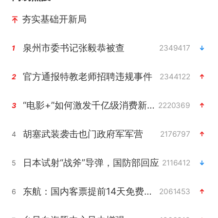
夯实基础开新局
泉州市委书记张毅恭被查
2349417
1
官方通报特教老师招聘违规事件
2344122
2
“电影+”如何激发千亿级消费新活力？
2220369
3
胡塞武装袭击也门政府军军营
2176797
4
日本试射“战斧”导弹，国防部回应
2116412
5
东航：国内客票提前14天免费退改
2061453
6