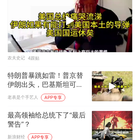
农夫史记
4跟贴
特朗普暴跳如雷！普京替
伊朗出头，巴基斯坦可能
上当
老表是个手艺人
APP专享
最高领袖给总统下了“最后
警告”？
新浪财经
APP专享