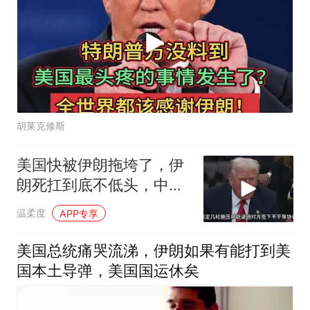
胡莱克修斯
美国快被伊朗拖垮了，伊
朗死扛到底不低头，中国
反而迎来新机遇？
温柔度
APP专享
美国总统痛哭流涕，伊朗如果有能打到美
国本土导弹，美国国运休矣