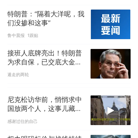
特朗普：“隔着大洋呢，我
们没掺和这事”
鲁中晨报
1跟贴
接班人底牌亮出！特朗普
为求自保，已交底大金
主？共和党内大洗牌
遁走的两轮
尼克松访华前，悄悄求中
国放两个人，这事儿藏了
二十年
感谢过往的自己