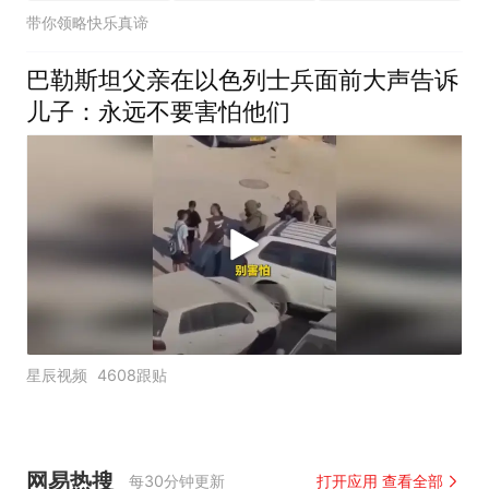
带你领略快乐真谛
巴勒斯坦父亲在以色列士兵面前大声告诉
儿子：永远不要害怕他们
星辰视频
4608跟贴
网易热搜
每30分钟更新
打开应用 查看全部