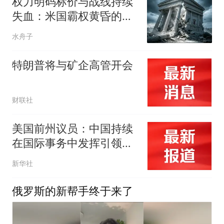
权力明码标价与战线持续
失血：米国霸权黄昏的双
重裂痕
水舟子
特朗普将与矿企高管开会
财联社
美国前州议员：中国持续
在国际事务中发挥引领作
用
新华社
俄罗斯的新帮手终于来了