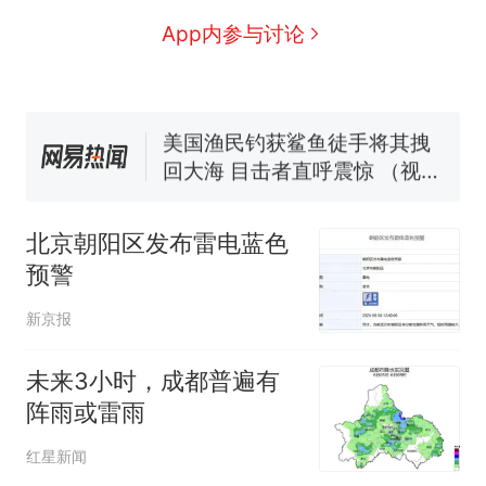
140多朵
美国一场追捕行动中，一男子
App内参与讨论
在车辆行驶中爬上车顶跳舞。
（新京报）
“不想干了特提出辞职”，疑似
南京大学数院院长辞职信流
传，院方回应：喻良教授已卸
美国渔民钓获鲨鱼徒手将其拽
任院长一职，不清楚辞职信来
回大海 目击者直呼震惊 （视频
源；曾用手绘图做头像
来源：参考消息）
西班牙飞地休达边境，摩洛
热
哥士兵搬起大石块投向移民引
北京朝阳区发布雷电蓝色
争议，此前一天内数万人从摩
预警
洛哥涌入西班牙
新京报
未来3小时，成都普遍有
阵雨或雷雨
红星新闻