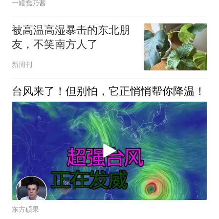
一罐蠢乃酱
被高温高湿暴击的东北朋
友，不笑南方人了
新周刊
台风来了！但别怕，它正悄悄帮你降温！
东方硕果