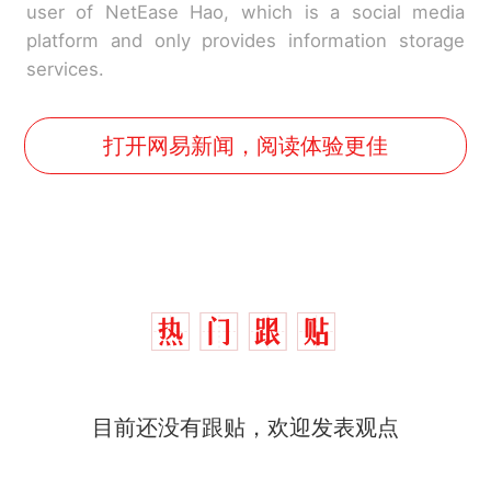
user of NetEase Hao, which is a social media
platform and only provides information storage
services.
打开网易新闻，阅读体验更佳
西班牙飞地休达边境，摩洛
热
哥士兵搬起大石块投向移民引
争议，此前一天内数万人从摩
费大厨“全国小炒肉大王”称
新
洛哥涌入西班牙
目前还没有跟贴，欢迎发表观点
号，仅凭视频评出？中国烹饪
协会回应
男子上山采菌偶然发现鸡枞菌
窝，原地守1天等它长大：挖了