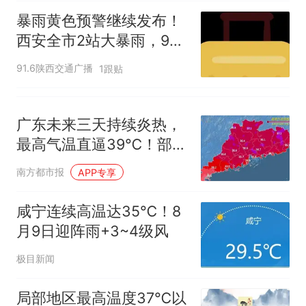
暴雨黄色预警继续发布！
西安全市2站大暴雨，96
站暴雨，227站大雨
91.6陕西交通广播
1跟贴
广东未来三天持续炎热，
最高气温直逼39℃！部分
市县有雷雨
南方都市报
APP专享
咸宁连续高温达35℃！8
月9日迎阵雨+3~4级风
极目新闻
局部地区最高温度37℃以