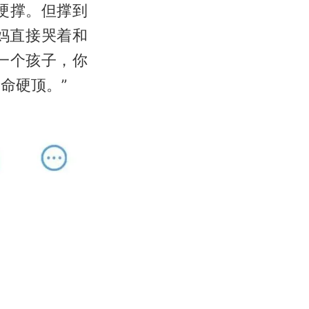
硬撑。但撑到
妈直接哭着和
一个孩子，你
命硬顶。”