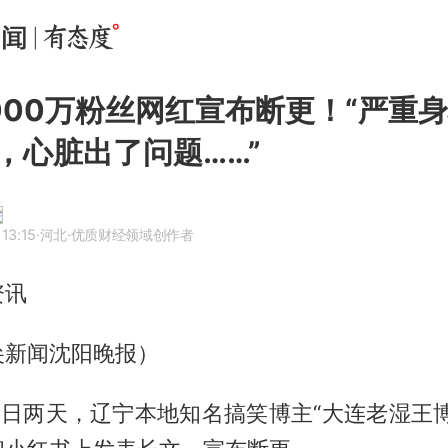
000万粉丝网红宣布断更！“严重
，心脏出了问题……”
13:15
·河北
·优质财经领域创作者
资讯
尖新闻沈阳晚报）
15日两天，辽宁本地知名搞笑博主“大连老湿王