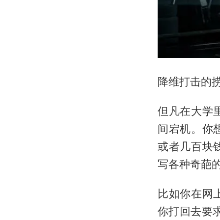
降维打击的
但凡在大学
间宕机。你
或者几百块
写各种奇葩
比如你在网
你打回去要