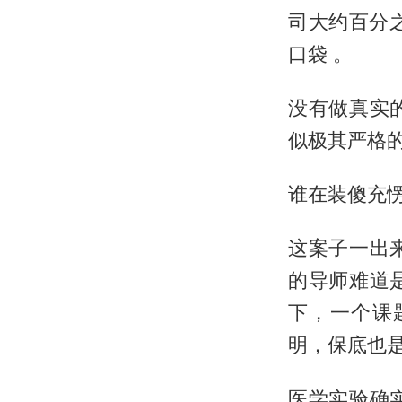
司大约百分
口袋 。
没有做真实
似极其严格的
谁在装傻充
这案子一出
的导师难道
下，一个课
明，保底也
医学实验确