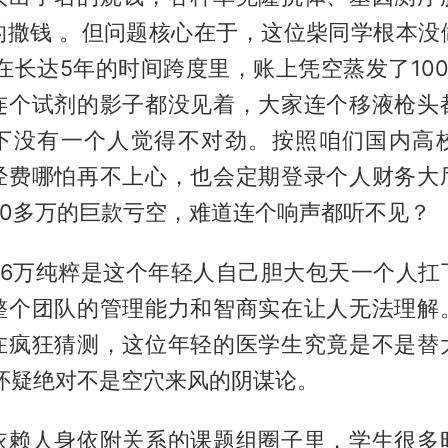
的撒钱 。但问题核心在于，这位柴同学根本没
在长达5年的时间跨度里，账上凭空蒸发了10
连个试剂的影子都没见着，大家连个移液枪头
下没有一个人觉得不对劲。按照咱们国内高
经费哪怕再不上心，也会定期登录个人财务大
00多万的巨款亏空，难道连个响声都听不见？
426万纯粹是这个年轻人自己胆大包天一个人扛
整个团队的管理能力和智商实在让人无法理解
在疯狂猜测，这位年轻的医学生究竟是不是替
种怀疑绝对不是空穴来风的阴谋论。
依赖人身依附关系的课题组圈子里，学生很多