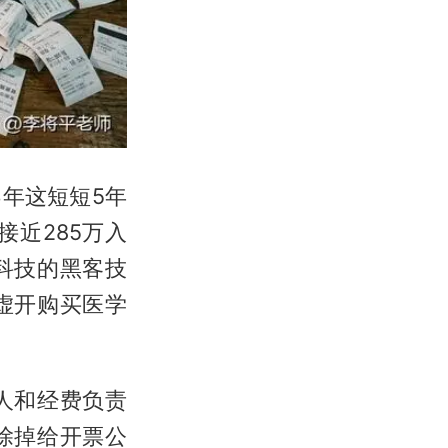
3年这短短5年
近285万入
科技的黑客技
虚开购买医学
人和经费负责
除掉给开票公