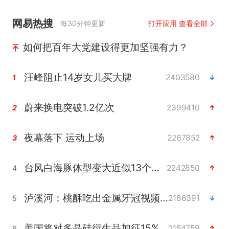
网易热搜
每30分钟更新
打开应用 查看全部
如何把百年大党建设得更加坚强有力？
汪峰阻止14岁女儿买大牌
2403580
1
蔚来换电突破1.2亿次
2399410
2
夜幕落下 运动上场
2267852
3
台风白海豚体型变大近似13个浙江面积
2242850
4
泸溪河：桃酥吃出金属牙冠视频不实
2166391
5
美国将对多晶硅衍生品加征15%关税
2154759
6