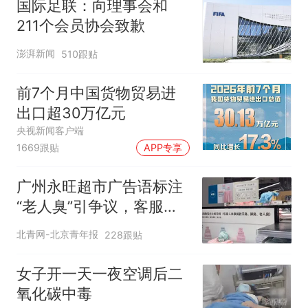
国际足联：向理事会和
211个会员协会致歉
澎湃新闻
510跟贴
前7个月中国货物贸易进
出口超30万亿元
央视新闻客户端
1669跟贴
APP专享
广州永旺超市广告语标注
“老人臭”引争议，客服回
应
北青网-北京青年报
228跟贴
女子开一天一夜空调后二
氧化碳中毒