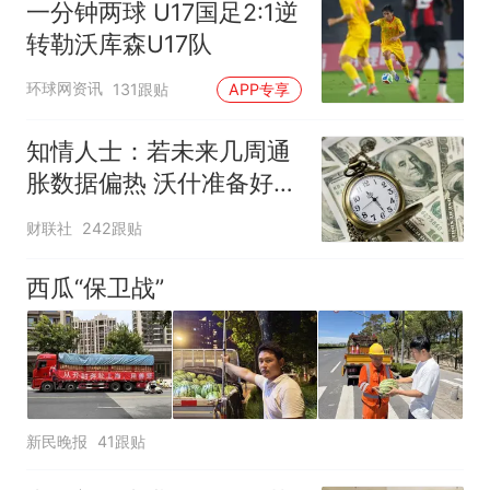
一分钟两球 U17国足2:1逆
转勒沃库森U17队
环球网资讯
131跟贴
APP专享
知情人士：若未来几周通
胀数据偏热 沃什准备好加
息
财联社
242跟贴
西瓜“保卫战”
新民晚报
41跟贴