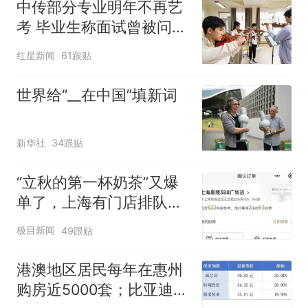
中传部分专业明年不再艺
考 毕业生称面试曾被问
“如何策划晚会” 专家：遏
红星新闻
61跟贴
制“艺考捷径化”
世界给“__在中国”填新词
新华社
34跟贴
“立秋的第一杯奶茶”又爆
单了，上海有门店排队超
500杯，店员：今天奶茶
极目新闻
49跟贴
店都很忙，要等2个多小
时
港澳地区居民每年在惠州
购房近5000套；比亚迪销