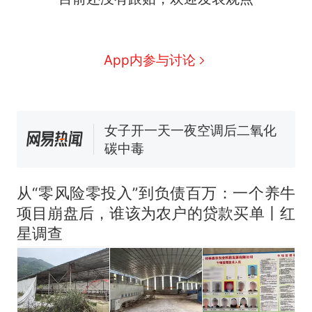
号，仅凭视频评出？中国烹饪
协会回应
男子上山采菌偶然发现鸡枞菌
窝，原地守1天等它长大：挖了
App内参与讨论
140多朵
美国渔民钓获鲨鱼徒手将其拽
回大海 目击者直呼震惊 （视频
来源：参考消息）
女子开一天一夜空调后二氧化
碳中毒
那个在床头放菜刀的女孩，
热
因老师一句“跟我回家”改写了
人生
从“零风险零投入”到负债百万：一个养牛
项目崩盘后，谁该为农户的贷款买单丨红
星调查