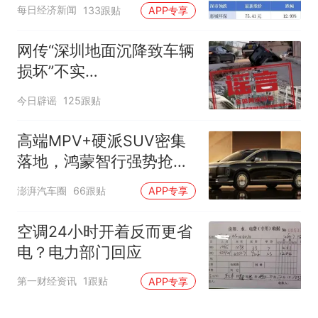
量跻身全球车企第六丨大
每日经济新闻
133跟贴
APP专享
湾区财经早参
网传“深圳地面沉降致车辆
损坏”不实
（2026·08·06）
今日辟谣
125跟贴
高端MPV+硬派SUV密集
落地，鸿蒙智行强势抢占
自主高端市场制高点
澎湃汽车圈
66跟贴
APP专享
空调24小时开着反而更省
电？电力部门回应
第一财经资讯
1跟贴
APP专享