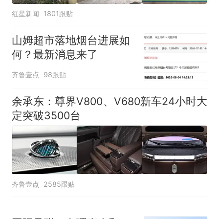
红星新闻
1801跟贴
山姆超市落地烟台进展如
何？最新消息来了
齐鲁壹点
98跟贴
余承东：尊界V800、V680新车24小时大
定突破3500台
齐鲁壹点
2585跟贴