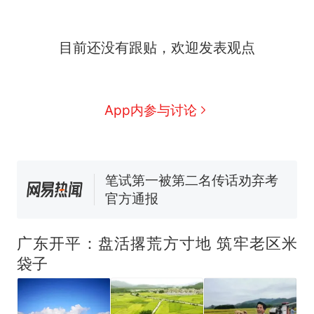
么？
那个在床头放菜刀的女孩，
新
目前还没有跟贴，欢迎发表观点
因老师一句“跟我回家”改写了
人生
费大厨“全国小炒肉大王”称
号，仅凭视频评出？中国烹饪
协会回应
男子上山采菌偶然发现鸡枞菌
App内参与讨论
窝，原地守1天等它长大：挖了
140多朵
美国渔民钓获鲨鱼徒手将其拽
回大海 目击者直呼震惊 （视频
来源：参考消息）
笔试第一被第二名传话劝弃考
官方通报
制裁瓜子饺子，美国怕什
热
么？
广东开平：盘活撂荒方寸地 筑牢老区米
袋子