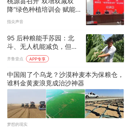
桃源县召开“双增双减双
降”绿色种植培训会 赋能
富硒农业高质量发展
指尖声音
95 后种粮能手苏园：北
斗、无人机能减负，但耕
耘不能松懈
齐鲁壹点
APP专享
中国闹了个乌龙？沙漠种麦本为保粮仓，
谁料金黄麦浪竟成治沙神器
梦想的现实