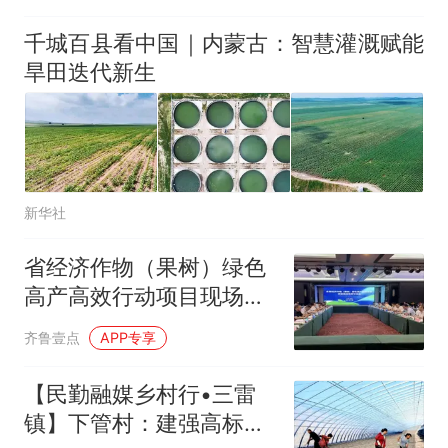
千城百县看中国｜内蒙古：智慧灌溉赋能
旱田迭代新生
新华社
省经济作物（果树）绿色
高产高效行动项目现场观
摩交流会落地栖霞
齐鲁壹点
APP专享
【民勤融媒乡村行•三雷
镇】下管村：建强高标准