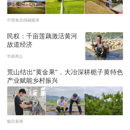
中国食品报融媒体
民权：千亩莲藕激活黄河
故道经济
华易商丘
荒山结出“黄金果”，大冶深耕栀子黄特色
产业赋能乡村振兴
极目新闻