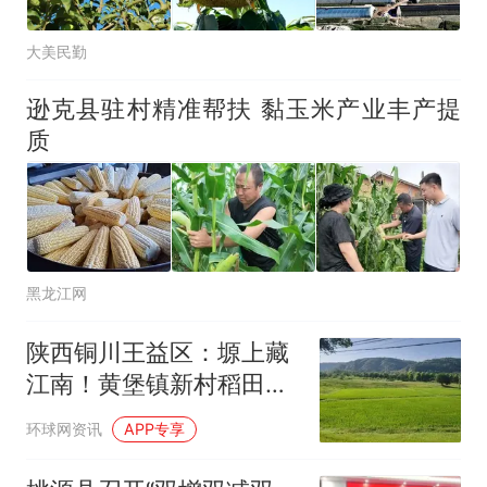
大美民勤
逊克县驻村精准帮扶 黏玉米产业丰产提
质
黑龙江网
陕西铜川王益区：塬上藏
江南！黄堡镇新村稻田满
眼碧绿
环球网资讯
APP专享