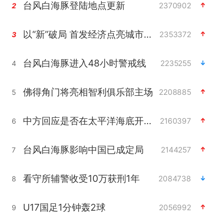
台风白海豚登陆地点更新
2370902
2
以“新”破局 首发经济点亮城市消费活力
2353372
3
台风白海豚进入48小时警戒线
2235255
4
佛得角门将亮相智利俱乐部主场
2208885
5
中方回应是否在太平洋海底开采稀土
2160397
6
台风白海豚影响中国已成定局
2144257
7
看守所辅警收受10万获刑1年
2084738
8
U17国足1分钟轰2球
2056992
9