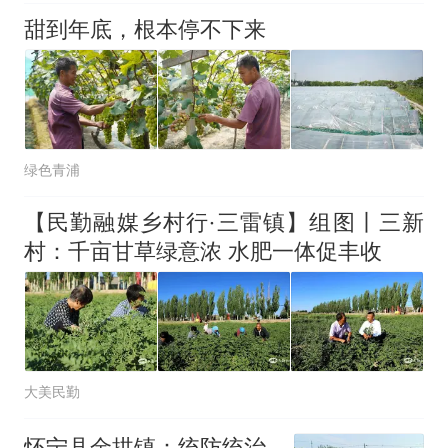
甜到年底，根本停不下来
绿色青浦
【民勤融媒乡村行·三雷镇】组图丨三新
村：千亩甘草绿意浓 水肥一体促丰收
大美民勤
怀宁县金拱镇：统防统治