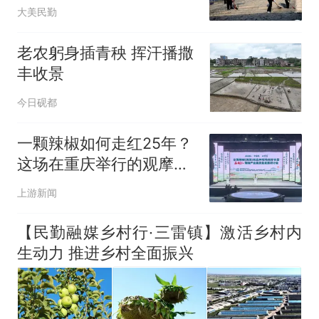
日光温室 跑出产业富民
大美民勤
“加速度”
老农躬身插青秧 挥汗播撒
丰收景
今日砚都
一颗辣椒如何走红25年？
这场在重庆举行的观摩研
讨会说清楚了
上游新闻
【民勤融媒乡村行·三雷镇】激活乡村内
生动力 推进乡村全面振兴