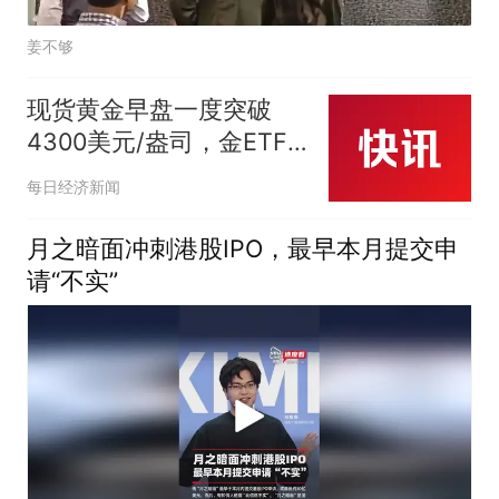
姜不够
现货黄金早盘一度突破
4300美元/盎司，金ETF
富国（518680）涨近3%
每日经济新闻
月之暗面冲刺港股IPO，最早本月提交申
请“不实”