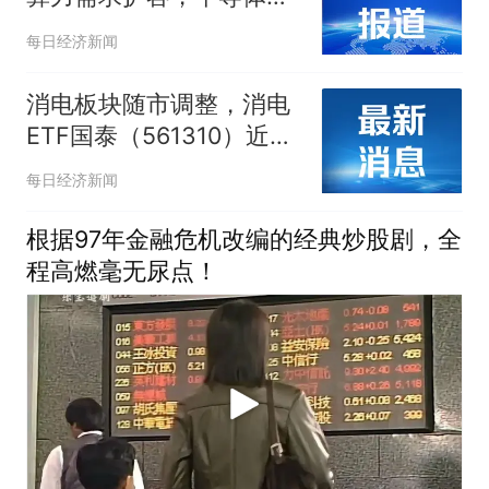
备ETF易方达（159558）
每日经济新闻
盘中获超1亿份净申购
消电板块随市调整，消电
ETF国泰（561310）近30
日吸金超两千万
每日经济新闻
根据97年金融危机改编的经典炒股剧，全
程高燃毫无尿点！