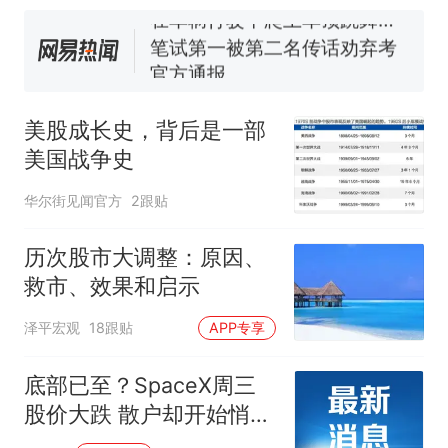
在车辆行驶中爬上车顶跳舞。
（新京报）
笔试第一被第二名传话劝弃考
官方通报
美国渔民钓获鲨鱼徒手将其拽
回大海 目击者直呼震惊 （视频
美股成长史，背后是一部
来源：参考消息）
西班牙飞地休达边境，摩洛
热
美国战争史
哥士兵搬起大石块投向移民引
争议，此前一天内数万人从摩
华尔街见闻官方
2跟贴
洛哥涌入西班牙
历次股市大调整：原因、
救市、效果和启示
泽平宏观
18跟贴
APP专享
底部已至？SpaceX周三
股价大跌 散户却开始悄悄
抄底