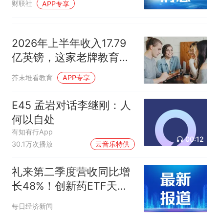
财联社
APP专享
2026年上半年收入17.79
亿英镑，这家老牌教育巨
头加码AI技能提升
芥末堆看教育
APP专享
E45 孟岩对话李继刚：人
何以自处
有知有行App
00:12
30.1万次播放
云音乐特供
礼来第二季度营收同比增
长48%！创新药ETF天弘
（517380）标的指数盘中
每日经济新闻
跌近1%，规模突破23亿再