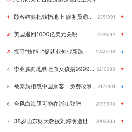
顾客结账把钱扔地上 服务员霸气扔回
2351091
1
美国退回1000亿美元关税
2310284
2
探寻“技能+”促就业创业新路
2249706
3
李亚鹏向地铁吐血女孩捐99999元
2210088
4
被泰航拒载中国乘客：免费改签没兑现
2127001
5
台风白海豚可能在浙江登陆
2099808
6
38岁山东财大教授刘海明逝世
2002883
7