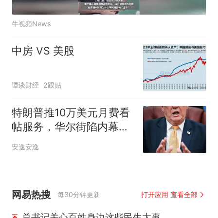
牛视频News
中房 VS 美股
谭谈财经
2跟贴
特朗普推10万美元月费看
帖服务，华尔街陷内幕交
易
安逸安逸
网易热搜
每30分钟更新
打开应用 查看全部
总书记关心百姓身边这些民生大事