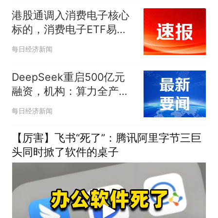
创新高
港股通调入消费电子核心
标的，消费电子ETF易方
达（562950）近三月净
每日经济新闻
流入领跑同标的产品
DeepSeek重启500亿元
融资，机构：算力全产业
链景气逻辑持续强化
每日经济新闻
【厉害】飞书“死了”：腾讯阿里字节三巨
头同时掀了软件的桌子