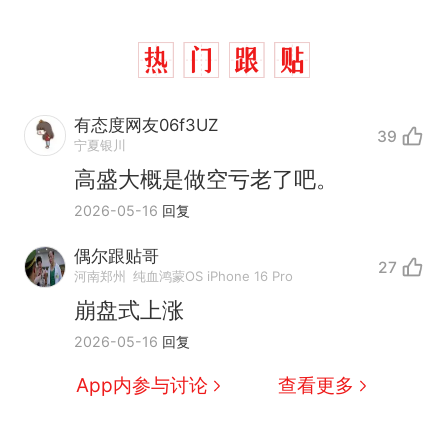
有态度网友06f3UZ
39
宁夏银川
高盛大概是做空亏老了吧。
2026-05-16
回复
偶尔跟贴哥
27
西班牙飞地休达边境，摩洛
热
河南郑州
纯血鸿蒙OS iPhone 16 Pro
哥士兵搬起大石块投向移民引
崩盘式上涨
争议，此前一天内数万人从摩
费大厨“全国小炒肉大王”称
新
2026-05-16
回复
洛哥涌入西班牙
号，仅凭视频评出？中国烹饪
协会回应
男子上山采菌偶然发现鸡枞菌
App内参与讨论
查看更多
窝，原地守1天等它长大：挖了
140多朵
美国一场追捕行动中，一男子