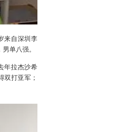
岁来自深圳李
军，男单八强。
去年拉杰沙希
获得双打亚军；