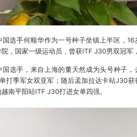
中国选手何顺华作为一号种子坐镇上半区，16
院，国家一级运动员，曾获ITF J30男双冠
中国选手，来自上海的董天然成为头号种子，
0获得单打季军女双亚军；随后孟加拉达卡站J30
越南平阳站ITF J30打进女单四强。