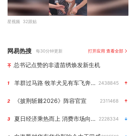
星视频
32跟贴
网易热搜
每30分钟更新
打开应用 查看全部
总书记点赞的非遗苗绣焕发新生机
羊群过马路 牧羊犬见有车飞奔而来
2438845
1
《披荆斩棘2026》阵容官宣
2311468
2
夏日经济乘热而上 消费市场向新而行
2228334
3