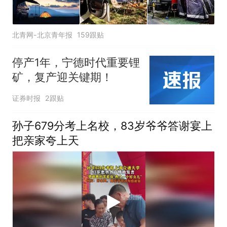
北青网-北京青年报
159跟贴
停产1年，宁德时代重要锂
矿，复产迎关键期！
证券时报
2跟贴
孙子679分考上名校，83岁爷爷答谢宴上
把亲家夸上天