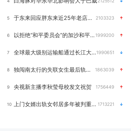
白海豚对华东华北影响会大于巴威
2125512
4
于东来回应胖东来近25年老店年底关闭
2103323
5
以拒绝“和平委员会”的加沙和平计划
1999200
6
全球最大级别运输船通过长江大桥
1990651
7
独闯南太行的失联女生最后轨迹已确认
1863039
8
央视新主播李秋莹母校发文祝贺
1756449
9
上门女婿出轨女邻居多年被判重婚罪
1713221
10