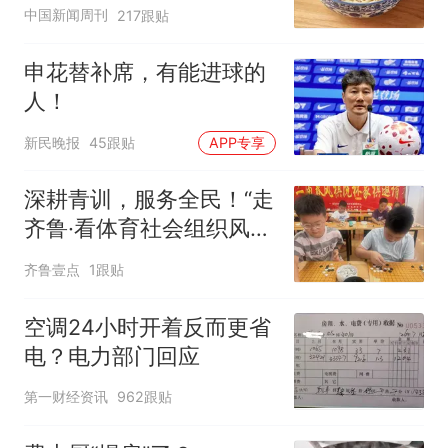
中国新闻周刊
217跟贴
申花替补席，有能进球的
人！
新民晚报
45跟贴
APP专享
深耕青训，服务全民！“走
齐鲁·看体育社会组织风
采”走进沂水
齐鲁壹点
1跟贴
空调24小时开着反而更省
电？电力部门回应
第一财经资讯
962跟贴