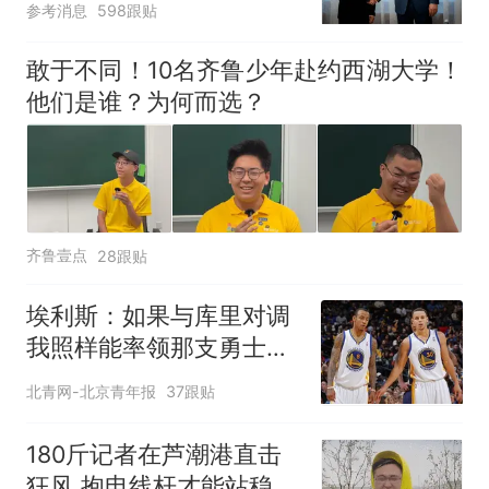
参考消息
598跟贴
敢于不同！10名齐鲁少年赴约西湖大学！
他们是谁？为何而选？
齐鲁壹点
28跟贴
埃利斯：如果与库里对调
我照样能率领那支勇士取
得现在的成就
北青网-北京青年报
37跟贴
180斤记者在芦潮港直击
狂风 抱电线杆才能站稳