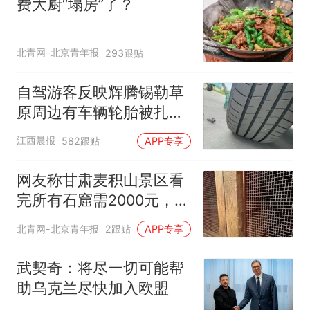
费大厨“塌房”了？
北青网-北京青年报
293跟贴
自驾游客反映辉腾锡勒草
原周边有车辆轮胎被扎，
修理店铺换胎价格高达千
江西晨报
582跟贴
APP专享
元，官方发布情况通报
网友称甘肃麦积山景区看
完所有石窟需2000元，景
区：部分石窟受特别保
北青网-北京青年报
2跟贴
APP专享
护，游客可按需买
武契奇：将尽一切可能帮
助乌克兰尽快加入欧盟