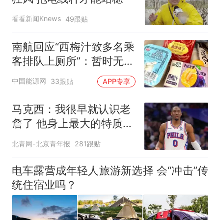
看看新闻Knews
49跟贴
南航回应“西梅汁致多名乘
客排队上厕所”：暂时无法
核查是否发放西梅汁
中国能源网
33跟贴
APP专享
马克西：我很早就认识老
詹了 他身上最大的特质就
是谦逊
北青网-北京青年报
281跟贴
电车露营成年轻人旅游新选择 会“冲击”传
统住宿业吗？