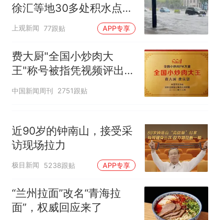
徐汇等地30多处积水点正
在抢排
上观新闻
77跟贴
APP专享
费大厨"全国小炒肉大
王"称号被指凭视频评出
官方回应
中国新闻周刊
2751跟贴
近90岁的钟南山，接受采
访现场拉力
极目新闻
5238跟贴
APP专享
“兰州拉面”改名“青海拉
面”，权威回应来了