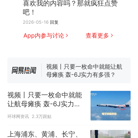
喜欢我的内容吗？那就疯狂点赞
吧！
十多万人报名的考试，成绩
热
2026-05-16
回复
全部作废，公平么？
全球唯一没有法定首都的国
新
App内参与讨论
查看更多
家，刚改国名，总统就邀请中
国大使骑行绕了几乎整个国境
搬家报价570元，搬到楼下交
线一圈，还曾两次到中国寻根
5060元才肯搬上楼！女子傻眼
了……
视频丨只要一枚命中就能让航
母瘫痪 轰-6J实力有多强？
空调24小时开着反而更省电？
电力部门回应
视频丨只要一枚命中就能
5万的小车卖不动，40万以上
让航母瘫痪 轰-6J实力有
的抢着买
多强？
十多万人报名的考试，成绩
热
环球网资讯
2.3万跟贴
全部作废，公平么？
上海浦东、黄浦、长宁、