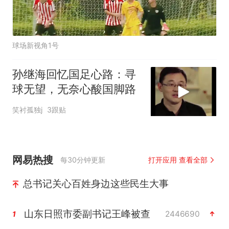
球场新视角1号
孙继海回忆国足心路：寻
球无望，无奈心酸国脚路
笑衬孤独j
3跟贴
网易热搜
每30分钟更新
打开应用 查看全部
总书记关心百姓身边这些民生大事
山东日照市委副书记王峰被查
2446690
1