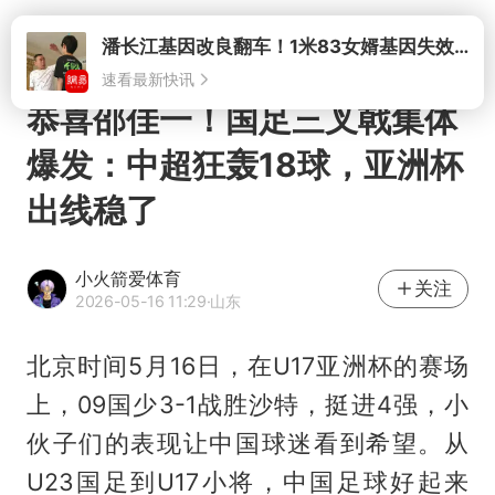
打开
恭喜邵佳一！国足三叉戟集体
爆发：中超狂轰18球，亚洲杯
出线稳了
小火箭爱体育
关注
2026-05-16 11:29
·山东
北京时间5月16日，在U17亚洲杯的赛场
上，09国少3-1战胜沙特，挺进4强，小
伙子们的表现让中国球迷看到希望。从
U23国足到U17小将，中国足球好起来