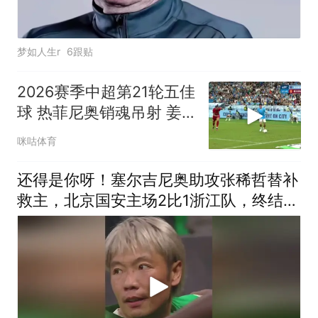
梦如人生r
6跟贴
2026赛季中超第21轮五佳
球 热菲尼奥销魂吊射 姜
至鹏大鹏展翅
咪咕体育
还得是你呀！塞尔吉尼奥助攻张稀哲替补
救主，北京国安主场2比1浙江队，终结两
连平！