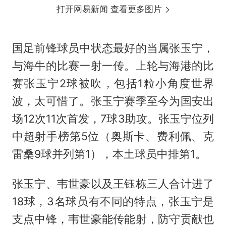
打开网易新闻 查看更多图片
国足前锋球员中状态最好的当属
张玉宁
，
与海牛的比赛一射一传。上轮与海港的比
赛张玉宁2球被吹，包括1粒小角度世界
波，太可惜了。张玉宁赛季至今为国安出
场12次11次首发，7球3助攻。张玉宁位列
中超射手榜第5位（奥斯卡、费利佩、克
雷桑9球并列第1），本土球员中排第1。
张玉宁、韦世豪以及王钰栋三人合计进了
18球，3名球员有不同的特点，张玉宁是
支点中锋，韦世豪能传能射，防守贡献也