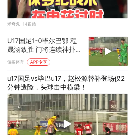
米奇兔
14跟贴
U17国足1-0毕尔巴鄂 程
晟涵致胜 门将连续神扑赵
松源中楣
佳客体育
APP专享
u17国足vs毕巴u17，赵松源替补登场仅2
分钟造险，头球击中横梁！