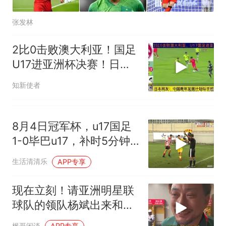
张发林
2比0击败澳大利亚！国足
U17进亚洲杯决赛！日本
网友：我感觉
知新使者
8月4日冠军杯，u17国足
1-0毕巴u17，补时5分钟
最意外的一幕出现了
生活清清乐
APP专享
现在立刻！请亚洲明星联
球队的领队杨斌出来和大
家解释清楚 库阿西的年龄
枫哥闲谈
APP专享