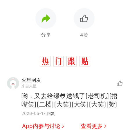
分享
4赞
“不想干了特提出辞职”，疑
热
火星网友
似南京大学数院院长辞职信流
来自火星
传，院方回应：喻良教授已卸
费大厨“全国小炒肉大王”称
新
哟，又去给绿🐸送钱了[老司机][捂
任院长一职，不清楚辞职信来
号，仅凭视频评出？中国烹饪
嘴笑][二楼][大笑][大笑][大笑][赞]
源；曾用手绘图做头像
协会回应
男子上山采菌偶然发现鸡枞菌
2026-05-17
回复
窝，原地守1天等它长大：挖了
140多朵
美国渔民钓获鲨鱼徒手将其拽
App内参与讨论
查看更多