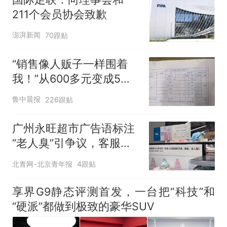
211个会员协会致歉
澎湃新闻
70跟贴
“销售像人贩子一样围着
我！”从600多元变成5万
元，57岁保洁阿姨做医美
鲁中晨报
226跟贴
后眼睛肿到流泪、视物模
糊
广州永旺超市广告语标注
“老人臭”引争议，客服回
应
北青网-北京青年报
4跟贴
享界G9静态评测首发，一台把“科技”和
“硬派”都做到极致的豪华SUV