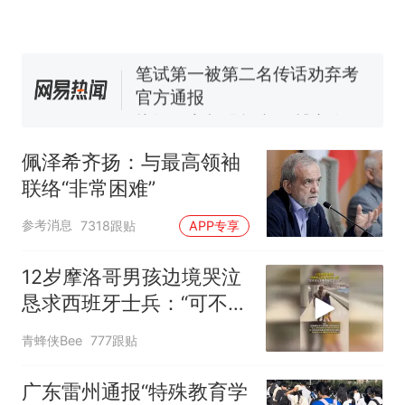
回大海 目击者直呼震惊 （视频
来源：参考消息）
笔试第一被第二名传话劝弃考
官方通报
惊艳！字都飘起来了 博主在田
间创作“悬浮字” 网友：真·裸眼
3D！
“不想干了特提出辞职”，疑
热
似南京大学数院院长辞职信流
佩泽希齐扬：与最高领袖
传，院方回应：喻良教授已卸
联络“非常困难”
任院长一职，不清楚辞职信来
源；曾用手绘图做头像
参考消息
7318跟贴
APP专享
12岁摩洛哥男孩边境哭泣
恳求西班牙士兵：“可不可
以不要把我遣返回国”
青蜂侠Bee
777跟贴
广东雷州通报“特殊教育学