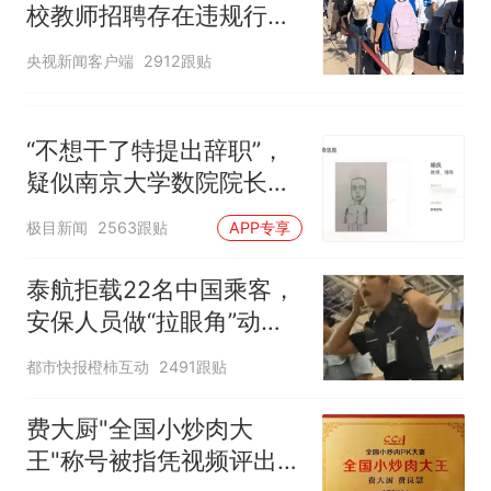
校教师招聘存在违规行
为”：已启动问责程序 副
央视新闻客户端
2912跟贴
校长被停职
“不想干了特提出辞职”，
疑似南京大学数院院长辞
职信流传，院方回应：喻
极目新闻
2563跟贴
APP专享
良教授已卸任院长一职，
不清楚辞职信来源；曾用
泰航拒载22名中国乘客，
手绘图做头像
安保人员做“拉眼角”动
作，泰国机场最新回应：
都市快报橙柿互动
2491跟贴
拒绝登机决定由航司作
出；亲历者：曾承诺免费
费大厨"全国小炒肉大
改签但没兑现
王"称号被指凭视频评出