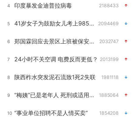
印度暴发金迪普拉病毒
2188433
4
41岁女子为鼓励女儿考上985研究生
2094469
5
郑国霖回应去景区上班被保安拦下
2032747
6
24小时不关空调 电费反而更低？
2013199
7
陕西柞水突发泥石流致1死2失联
1981118
8
“梅姨”已是老年人 死刑或适用受限
1885064
9
“事业单位招聘不是人情买卖”
1854208
10