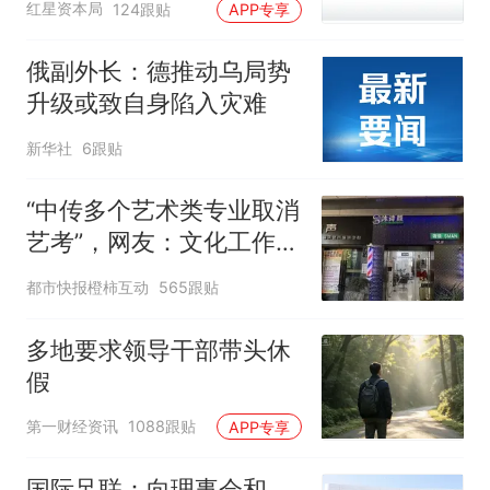
红星资本局
124跟贴
APP专享
俄副外长：德推动乌局势
升级或致自身陷入灾难
新华社
6跟贴
“中传多个艺术类专业取消
艺考”，网友：文化工作者
一定要有文化，这句话的
都市快报橙柿互动
565跟贴
含金量还在持续上升
多地要求领导干部带头休
假
第一财经资讯
1088跟贴
APP专享
国际足联：向理事会和