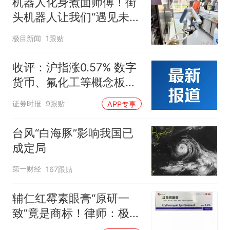
机器人化身煮面师傅！街
头机器人让我们“遇见未
来”
极目新闻
1跟贴
收评：沪指涨0.57% 数字
货币、氟化工等概念板块
走强
证券时报
9跟贴
APP专享
台风“白海豚”影响我国已
成定局
第一财经
167跟贴
辅仁红霉素眼膏“原研一
致”竟是商标！律师：极易
误导消费者，不妥