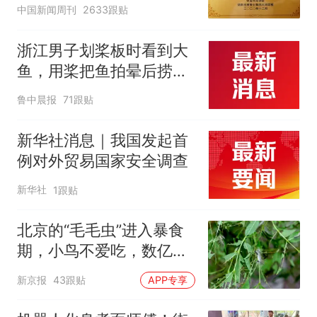
官方回应
中国新闻周刊
2633跟贴
浙江男子划桨板时看到大
鱼，用桨把鱼拍晕后捞
起；当事人：鱼重7斤6
鲁中晨报
71跟贴
两，做成红烧辣子鱼块，
味道很好
新华社消息｜我国发起首
例对外贸易国家安全调查
新华社
1跟贴
北京的“毛毛虫”进入暴食
期，小鸟不爱吃，数亿头
小蜂迎战
新京报
43跟贴
APP专享