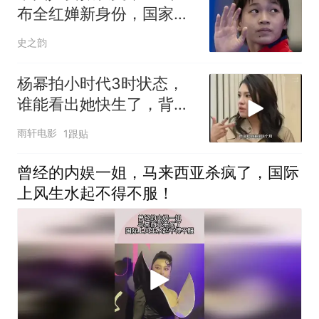
布全红婵新身份，国家队
弃用传闻早有真相
史之韵
杨幂拍小时代3时状态，
谁能看出她快生了，背后
细节揭秘
雨轩电影
1跟贴
曾经的内娱一姐，马来西亚杀疯了，国际
上风生水起不得不服！