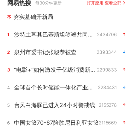
网易热搜
每30分钟更新
打开应用 查看全部
夯实基础开新局
沙特土耳其巴基斯坦签署共同防务协议
2434706
1
泉州市委书记张毅恭被查
2393344
2
“电影+”如何激发千亿级消费新活力？
2299833
3
全球首个长时储能一体化产业园量产
2234431
4
台风白海豚已进入24小时警戒线
2155278
5
中国女篮70-67险胜尼日利亚女篮
2115669
6