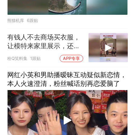
熊猫机库
6跟贴
有钱人不去商场买衣服，
让模特来家里展示，还有
专人在旁边介绍！
栓Q笑料集
1跟贴
APP专享
网红小英和男助播暧昧互动疑似新恋情，
本人火速澄清，粉丝喊话别再恋爱脑了