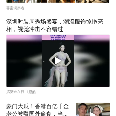
罪案洞察者
深圳时装周秀场盛宴，潮流服饰惊艳亮
相，视觉冲击不容错过
搞笑谁在行
1跟贴
豪门大瓜！香港百亿千金
老公被曝国外偷食，当街