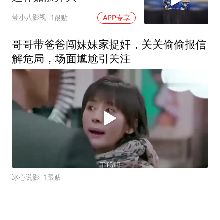
莹小八影视
1跟贴
APP专享
哥哥带爸爸闯妹妹家捉奸，关关偷偷报信
解危局，场面尴尬引关注
冰心说影
1跟贴