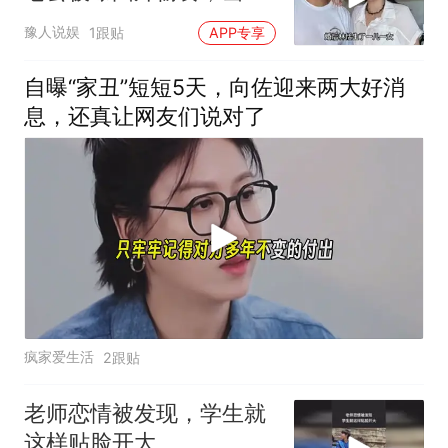
与美女搂抱、亲吻
豫人说娱
1跟贴
APP专享
自曝“家丑”短短5天，向佐迎来两大好消
息，还真让网友们说对了
疯家爱生活
2跟贴
老师恋情被发现，学生就
这样贴脸开大