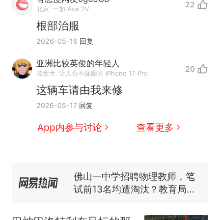
22
北京
一加 Ace 2V
根部治服
2026-05-16
回复
亚洲比较英俊的年轻人
20
那个在床头放菜刀的女孩，
热
加拿大
让人合不拢腿的 iPhone 17 Pro
因老师一句“跟我回家”改写了
这辆车请由我来修
人生
费大厨“全国小炒肉大王”称
新
2026-05-17
回复
号，仅凭视频评出？中国烹饪
协会回应
美国渔民钓获鲨鱼徒手将其拽
App内参与讨论
查看更多
回大海 目击者直呼震惊 （视频
来源：参考消息）
笔试第一被第二名传话劝弃考
官方通报
佛山一中学招聘物理教师，笔
试前13名均遭淘汰？教育局：
已叫停招聘，成立调查组全面
台风"白海豚"中心附近最大风
核查
力已达15级 最新研判