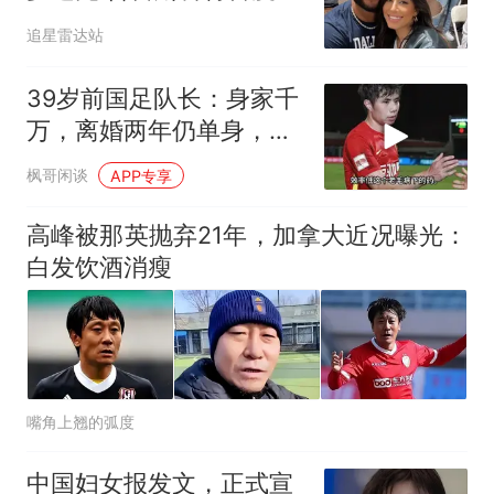
应：孩子放在第一位
追星雷达站
39岁前国足队长：身家千
万，离婚两年仍单身，辞
去主帅赋闲在家
枫哥闲谈
APP专享
高峰被那英抛弃21年，加拿大近况曝光：
白发饮酒消瘦
嘴角上翘的弧度
中国妇女报发文，正式宣