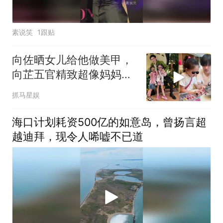
素说笑
1跟贴
向佐晒女儿给他做美甲，
向芷五官精致超像妈妈，
弟弟打扮像小姑娘
抓马星娱
海口计划耗资500亿的如意岛，曾扬言超
越迪拜，现令人唏嘘不已道