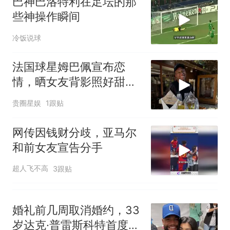
巴神巴洛特利在足坛的那
那个在床头放菜刀的女孩，
热
些神操作瞬间
因老师一句“跟我回家”改写了
人生
冷饭说球
法国球星姆巴佩宣布恋
情，晒女友背影照好甜
蜜，女方是西班牙女演员
贵圈星娱
1跟贴
网传因钱财分歧，亚马尔
和前女友宣告分手
超人飞不高
3跟贴
婚礼前几周取消婚约，33
岁达克·普雷斯科特首度回