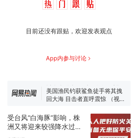
那个在床头放菜刀的女孩，
热
目前还没有跟贴，欢迎发表观点
因老师一句“跟我回家”改写了
人生
制裁瓜子饺子，美国怕什
新
么？
费大厨“全国小炒肉大王”称
App内参与讨论
号，仅凭视频评出？中国烹饪
协会回应
男子上山采菌偶然发现鸡枞菌
窝，原地守1天等它长大：挖了
140多朵
美国渔民钓获鲨鱼徒手将其拽
回大海 目击者直呼震惊 （视频
来源：参考消息）
笔试第一被第二名传话劝弃考
官方通报
受台风“白海豚”影响，株
那个在床头放菜刀的女孩，
热
洲又将迎来较强降水过
因老师一句“跟我回家”改写了
程！