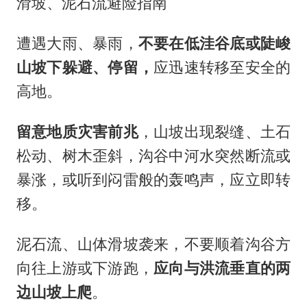
滑坡、泥石流避险指南
遭遇大雨、暴雨，
不要在低洼谷底或陡峻
山坡下躲避、停留，
应迅速转移至安全的
高地。
留意地质灾害前兆
，山坡出现裂缝、土石
松动、树木歪斜，沟谷中河水突然断流或
暴涨，或听到闷雷般的轰鸣声，应立即转
移。
泥石流、山体滑坡袭来，不要顺着沟谷方
向往上游或下游跑，
应向与洪流垂直的两
边山坡上爬
。