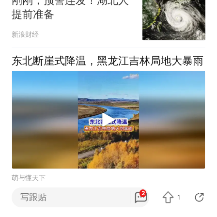
刚刚，预警连发！湖北人
提前准备
新浪财经
东北断崖式降温，黑龙江吉林局地大暴雨
萌与懂天下
2
写跟贴
1
40℃高温+8级大风！希