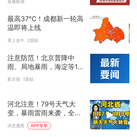
人生
直播株洲
最高37℃！成都新一轮高
温即将上线
掌上金牛
2跟贴
注意防范！北京普降中
雨、局地暴雨，海淀等10
区还将有明显降雨
新京报
1跟贴
河北注意！79号天气大
变，暴雨雷雨来袭，全省
老乡留心！
诗意鸢尾
APP专享