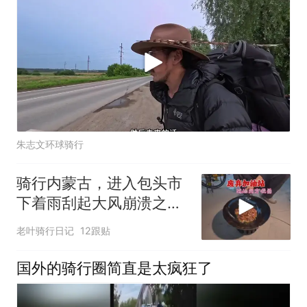
朱志文环球骑行
骑行内蒙古，进入包头市
下着雨刮起大风崩溃之际
奇迹出现
老叶骑行日记
12跟贴
国外的骑行圈简直是太疯狂了