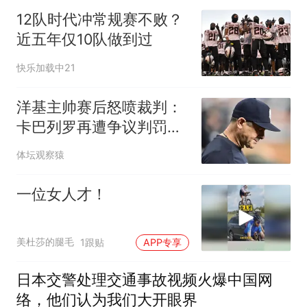
12队时代冲常规赛不败？
近五年仅10队做到过
快乐加载中21
洋基主帅赛后怒喷裁判：
卡巴列罗再遭争议判罚，
直言“真是小心眼”
体坛观察猿
一位女人才！
美杜莎的腿毛
1跟贴
APP专享
日本交警处理交通事故视频火爆中国网
络，他们认为我们大开眼界