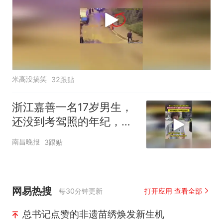
米高没搞笑
32跟贴
浙江嘉善一名17岁男生，
还没到考驾照的年纪，发
现红绿灯坏了，报警后开
南昌晚报
3跟贴
始指挥交通
网易热搜
每30分钟更新
打开应用 查看全部
总书记点赞的非遗苗绣焕发新生机