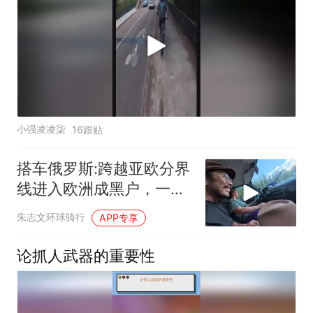
小强凌凌柒
16跟贴
搭车俄罗斯:跨越亚欧分界
线进入欧洲成黑户，一路
好心人顺风车
朱志文环球骑行
APP专享
论抓人武器的重要性