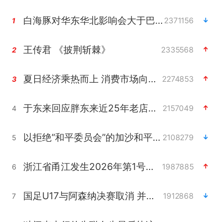
白海豚对华东华北影响会大于巴威
2371156
1
王传君 《披荆斩棘》
2335568
2
夏日经济乘热而上 消费市场向新而行
2274853
3
于东来回应胖东来近25年老店年底关闭
2157049
4
以拒绝“和平委员会”的加沙和平计划
2108279
5
浙江省甬江发生2026年第1号洪水
1987885
6
国足U17与阿森纳决赛取消 并列冠军
1912868
7