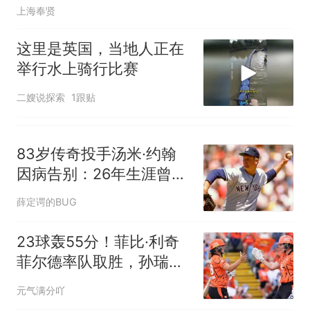
上海奉贤
这里是英国，当地人正在
举行水上骑行比赛
二嫂说探索
1跟贴
83岁传奇投手汤米·约翰
因病告别：26年生涯曾靠
手术重塑棒球史
薛定谔的BUG
23球轰55分！菲比·利奇
菲尔德率队取胜，孙瑞瑟
斯利兹保留晋级希望
元气满分吖