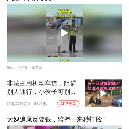
每日一笑铺
13跟贴
非法占用机动车道，阻碍
别人通行，小伙子可别把
后车弄急眼了呢
姬海棠羽笠果
48跟贴
APP专享
大妈追尾反要钱，监控一来秒打脸！