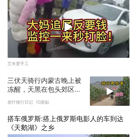
艾米爱手工
三伏天骑行内蒙古晚上被
冻醒，天黑在包头郊区路
边找块空地搭帐篷
老叶骑行日记
10跟贴
搭车俄罗斯:搭上俄罗斯电影人的车到达
《天鹅湖》之乡