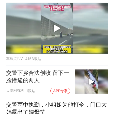
车马点兵V
4153跟贴
交警下乡合法创收 留下一
脸懵逼的两人
大腕剧有料
1跟贴
APP专享
交警雨中执勤，小姐姐为他打伞，门口大
妈露出了姨母笑