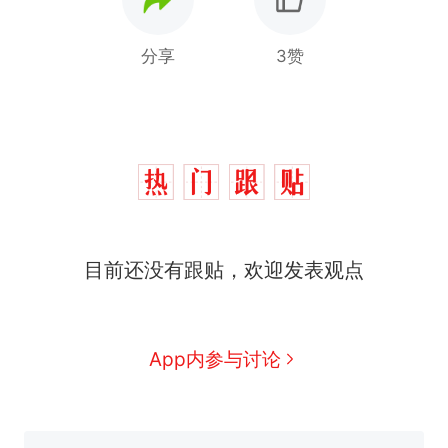
分享
3赞
十多万人报名的考试，成绩
热
全部作废，公平么？
全球唯一没有法定首都的国
新
家，刚改国名，总统就邀请中
国大使骑行绕了几乎整个国境
搬家报价570元，搬到楼下交
目前还没有跟贴，欢迎发表观点
线一圈，还曾两次到中国寻根
5060元才肯搬上楼！女子傻眼
了……
视频丨只要一枚命中就能让航
母瘫痪 轰-6J实力有多强？
空调24小时开着反而更省电？
App内参与讨论
电力部门回应
5万的小车卖不动，40万以上
的抢着买