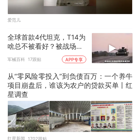
爱范儿
全球首款4代坦克，T14为
啥总不被看好？被战场嫌
弃，被军迷嘲
军械百科
17跟贴
APP专享
从“零风险零投入”到负债百万：一个养牛
项目崩盘后，谁该为农户的贷款买单丨红
星调查
红星新闻
1702跟贴