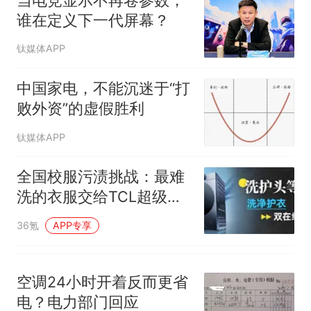
人生
谁在定义下一代屏幕？
钛媒体APP
中国家电，不能沉迷于“打
败外资”的虚假胜利
钛媒体APP
全国校服污渍挑战：最难
洗的衣服交给TCL超级
筒，体验奢享级净护
36氪
APP专享
空调24小时开着反而更省
电？电力部门回应