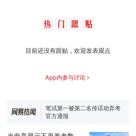
那个在床头放菜刀的女孩，
热
因老师一句“跟我回家”改写了
人生
制裁瓜子饺子，美国怕什
新
目前还没有跟贴，欢迎发表观点
么？
费大厨“全国小炒肉大王”称
号，仅凭视频评出？中国烹饪
协会回应
男子上山采菌偶然发现鸡枞菌
App内参与讨论
窝，原地守1天等它长大：挖了
140多朵
美国渔民钓获鲨鱼徒手将其拽
回大海 目击者直呼震惊 （视频
来源：参考消息）
笔试第一被第二名传话劝弃考
官方通报
那个在床头放菜刀的女孩，
热
因老师一句“跟我回家”改写了
当电竞显示不再卷参数，