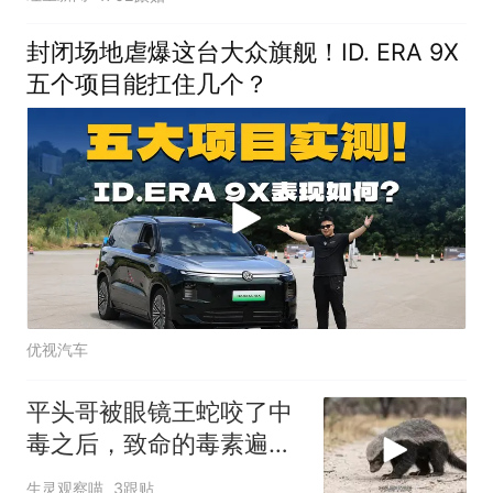
封闭场地虐爆这台大众旗舰！ID. ERA 9X
五个项目能扛住几个？
优视汽车
平头哥被眼镜王蛇咬了中
毒之后，致命的毒素遍布
全身，让它痛苦不堪
生灵观察喵
3跟贴