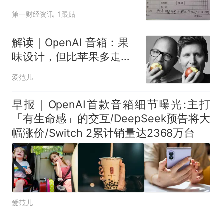
第一财经资讯
1跟贴
解读｜OpenAI 音箱：果
味设计，但比苹果多走一
步
爱范儿
早报｜OpenAI首款音箱细节曝光:主打
「有生命感」的交互/DeepSeek预告将大
幅涨价/Switch 2累计销量达2368万台
爱范儿