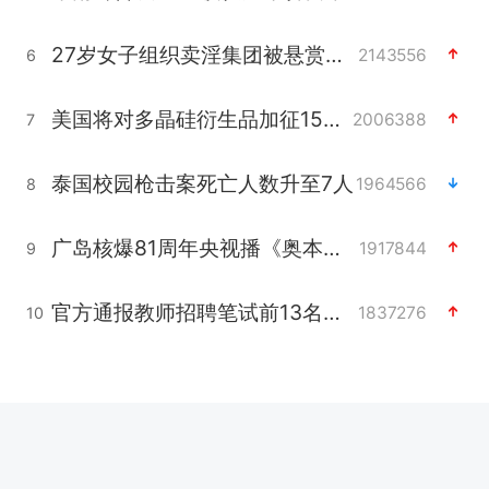
27岁女子组织卖淫集团被悬赏通缉
2143556
6
美国将对多晶硅衍生品加征15%关税
2006388
7
泰国校园枪击案死亡人数升至7人
1964566
8
广岛核爆81周年央视播《奥本海默》
1917844
9
官方通报教师招聘笔试前13名被淘汰
1837276
10