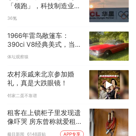
「领跑」，科技制造业需
要资本「长跑」
36氪
1966年雷鸟敞篷车：
390ci V8经典美式，当年
仅产5050辆
体坛观察猿
农村亲戚来北京参加婚
礼，真是大跌眼镜！
邻家二蛋不靠谱
租客在上锁柜子里发现遗
像吓哭 房东曾称就爱租给
男生
极目新闻
6148跟贴
APP专享