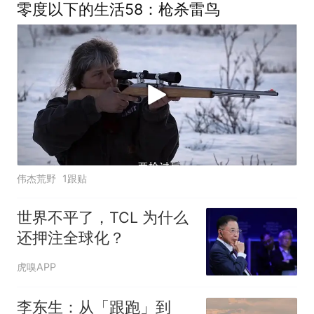
零度以下的生活58：枪杀雷鸟
伟杰荒野
1跟贴
世界不平了，TCL 为什么
还押注全球化？
虎嗅APP
李东生：从「跟跑」到