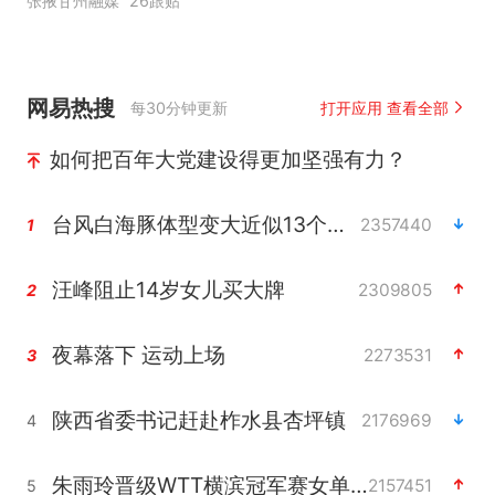
张掖甘州融媒
26跟贴
网易热搜
每30分钟更新
打开应用 查看全部
如何把百年大党建设得更加坚强有力？
台风白海豚体型变大近似13个浙江面积
2357440
1
汪峰阻止14岁女儿买大牌
2309805
2
夜幕落下 运动上场
2273531
3
陕西省委书记赶赴柞水县杏坪镇
2176969
4
朱雨玲晋级WTT横滨冠军赛女单八强
2157451
5