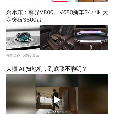
余承东：尊界V800、V680新车24小时大
定突破3500台
齐鲁壹点
5695跟贴
大疆 AI 扫地机，到底聪不聪明？