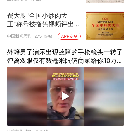
费大厨"全国小炒肉大
王"称号被指凭视频评出
官方回应
中国新闻周刊
2751跟贴
APP专享
外籍男子演示出现故障的手枪镜头一转子
弹离双眼仅有数毫米眼镜商家给你10万视
频不删