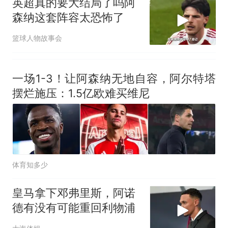
英超真的要大结局了吗阿
森纳这套阵容太恐怖了
篮球人物故事会
一场1-3！让阿森纳无地自容，阿尔特塔
摆烂施压：1.5亿欧难买维尼
体育知多少
皇马拿下邓弗里斯，阿诺
德有没有可能重回利物浦