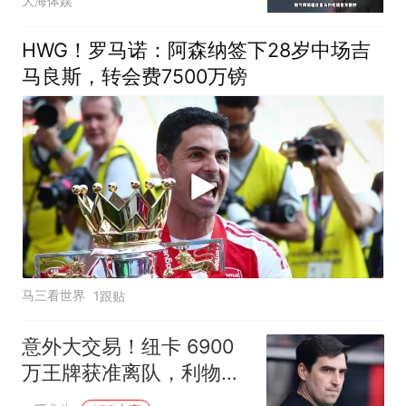
大海体娱
HWG！罗马诺：阿森纳签下28岁中场吉
马良斯，转会费7500万镑
马三看世界
1跟贴
意外大交易！纽卡 6900
万王牌获准离队，利物浦
盯上这名争议猛将