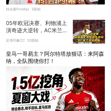
转会窗ProMax
3跟贴
05年欧冠决赛、利物浦上
演奇迹大逆转，AC米兰永
远的疼！
足球印象CC
20跟贴
皇马一哥易主？阿尔特塔放狠话：来阿森
纳，全队围绕你打！