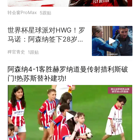
转会窗ProMax
5跟贴
世界杯星球派对HWG！罗
马诺：阿森纳签下28岁中
场吉马良斯，转会费7500
稗官青史
1跟贴
万镑！阿森纳签下吉马良
斯
阿森纳4-1客胜赫罗纳道曼传射措利斯破
门!热苏斯替补建功!