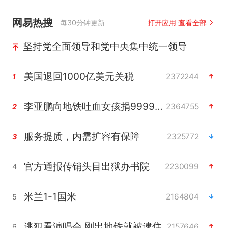
网易热搜
每30分钟更新
打开应用 查看全部
坚持党全面领导和党中央集中统一领导
美国退回1000亿美元关税
2372244
1
李亚鹏向地铁吐血女孩捐99999元
2364755
2
服务提质，内需扩容有保障
2325772
3
官方通报传销头目出狱办书院
2230099
4
米兰1-1国米
2164804
5
逃犯看演唱会 刚出地铁就被逮住
2157646
6