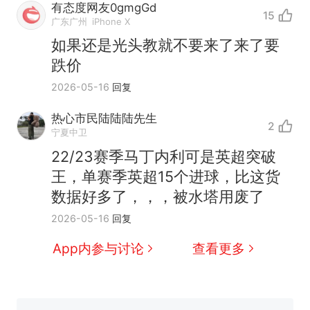
有态度网友0gmgGd
15
广东广州
iPhone X
如果还是光头教就不要来了来了要
跌价
2026-05-16
回复
热心市民陆陆陆先生
2
宁夏中卫
22/23赛季马丁内利可是英超突破
王，单赛季英超15个进球，比这货
数据好多了，，，被水塔用废了
西班牙飞地休达边境，摩洛
热
2026-05-16
回复
哥士兵搬起大石块投向移民引
争议，此前一天内数万人从摩
费大厨“全国小炒肉大王”称
新
App内参与讨论
查看更多
洛哥涌入西班牙
号，仅凭视频评出？中国烹饪
协会回应
男子上山采菌偶然发现鸡枞菌
窝，原地守1天等它长大：挖了