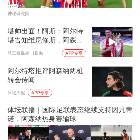
神秘研究院
塔帅出面！阿斯：阿尔特
塔告知维尼修斯，阿森纳
计划将围绕他展开
马三看世界
1跟贴
APP专享
阿尔特塔拒评阿森纳两桩
转会传闻
体坛周报
APP专享
体坛联播｜国际足联表态继续支持因凡蒂
诺，阿森纳热身赛输球