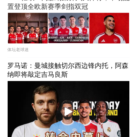
置登顶全欧新赛季剑指双冠
体坛老球迷
罗马诺：曼城接触切尔西边锋内托，阿森
纳即将敲定吉马良斯