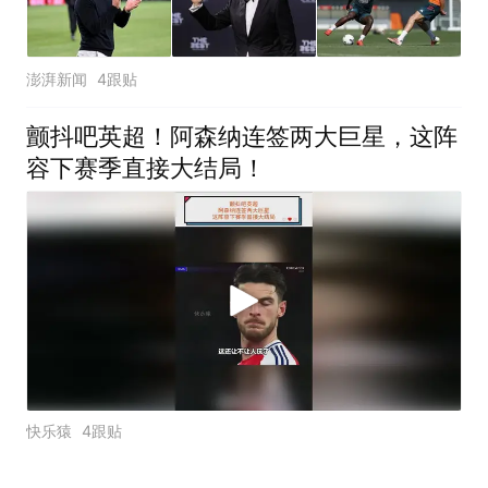
澎湃新闻
4跟贴
颤抖吧英超！阿森纳连签两大巨星，这阵
容下赛季直接大结局！
快乐猿
4跟贴