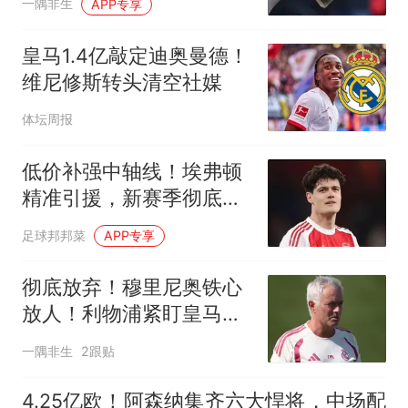
一隅非生
APP专享
皇马1.4亿敲定迪奥曼德！
维尼修斯转头清空社媒
体坛周报
低价补强中轴线！埃弗顿
精准引援，新赛季彻底摆
脱保级泥潭
足球邦邦菜
APP专享
彻底放弃！穆里尼奥铁心
放人！利物浦紧盯皇马世
界级天才
一隅非生
2跟贴
4.25亿欧！阿森纳集齐六大悍将，中场配