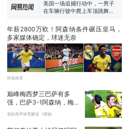
140多朵
美国一场追捕行动中，一男子
在车辆行驶中爬上车顶跳舞。
（新京报）
笔试第一被第二名传话劝弃考
官方通报
年薪2800万欧！阿森纳条件碾压皇马，
美国渔民钓获鲨鱼徒手将其拽
多家媒体确定，球迷无奈
回大海 目击者直呼震惊 （视频
来源：参考消息）
西班牙飞地休达边境，摩洛
热
哥士兵搬起大石块投向移民引
争议，此前一天内数万人从摩
洛哥涌入西班牙
祥谈体育
巅峰梅西梦三巴萨有多
强，巴萨3-1阿森纳，梅
西梅开二度，哈维、伊涅
老皢尾声体育解说
1跟贴
斯塔