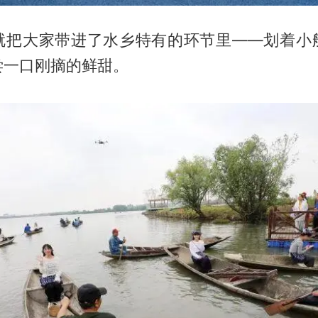
就把大家带进了水乡特有的环节里——划着小
尝一口刚摘的鲜甜。