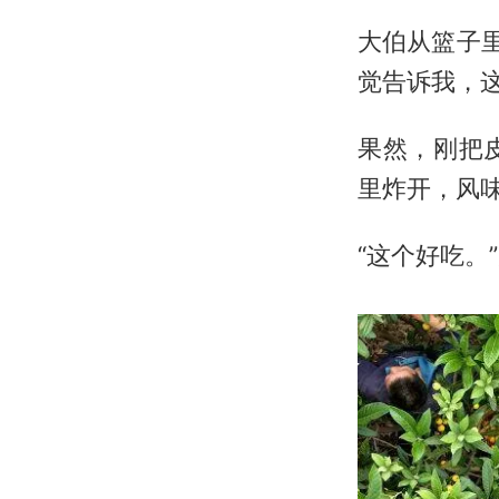
大伯从篮子
觉告诉我，
果然，刚把
里炸开，风
“这个好吃。