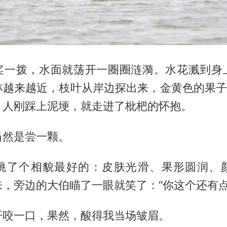
桨一拨，水面就荡开一圈圈涟漪。水花溅到身
林越来越近，枝叶从岸边探出来，金黄色的果子在
，人刚踩上泥埂，就走进了枇杷的怀抱。
当然是尝一颗。
挑了个相貌最好的：皮肤光滑、果形圆润、
，旁边的大伯瞄了一眼就笑了：“你这个还有点
开咬一口，果然，酸得我当场皱眉。