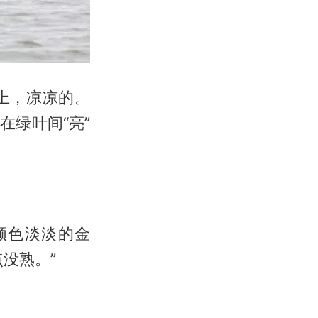
上，凉凉的。
绿叶间“亮”
颜色淡淡的金
没熟。”