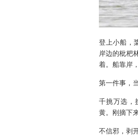
登上小船，
岸边的枇杷
着。船靠岸
第一件事，
千挑万选，
黄。刚摘下来
不信邪，剥