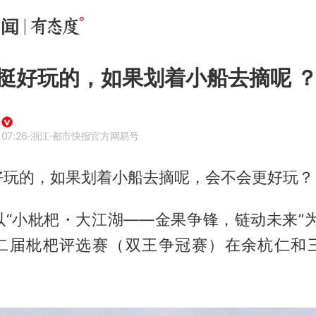
挺好玩的，如果划着小船去摘呢 
 07:26
·浙江
·都市快报官方网易号
好玩的，如果划着小船去摘呢，会不会更好玩？
“小枇杷・大江湖——金果争锋，链动未来”为
二届枇杷评选赛（双王争冠赛）在余杭仁和