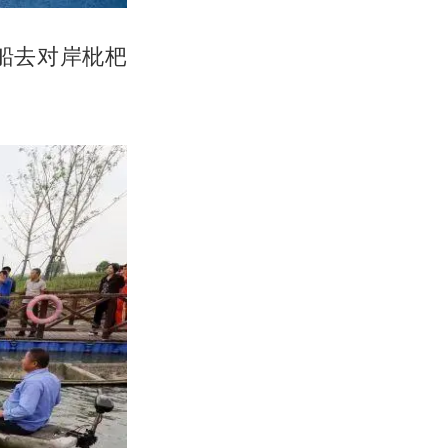
船去对岸枇杷