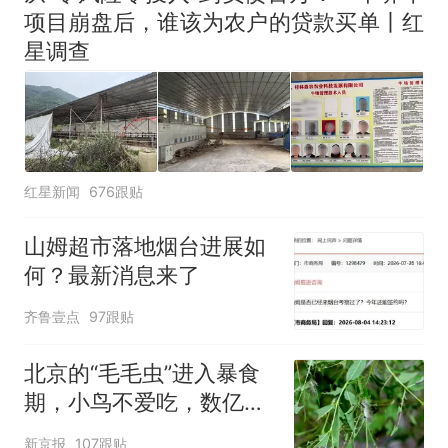
项目崩盘后，谁该为农户的贷款买单丨红
星调查
红星新闻
676跟贴
山姆超市落地烟台进展如
何？最新消息来了
齐鲁壹点
97跟贴
北京的“毛毛虫”进入暴食
期，小鸟不爱吃，数亿头
小蜂迎战
新京报
107跟贴