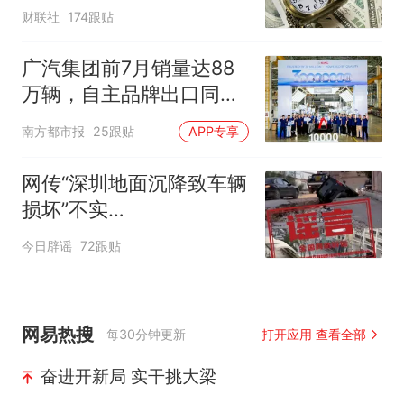
息
财联社
174跟贴
广汽集团前7月销量达88
万辆，自主品牌出口同比
增130%
南方都市报
25跟贴
APP专享
网传“深圳地面沉降致车辆
损坏”不实
（2026·08·06）
今日辟谣
72跟贴
网易热搜
每30分钟更新
打开应用 查看全部
奋进开新局 实干挑大梁