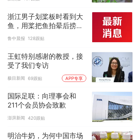
浙江男子划桨板时看到大
鱼，用桨把鱼拍晕后捞
起；当事人：鱼重7斤6
鲁中晨报
128跟贴
两，做成红烧辣子鱼块，
味道很好
王虹特别感谢的教授，接
受了我们专访
极目新闻
69跟贴
APP专享
国际足联：向理事会和
211个会员协会致歉
澎湃新闻
420跟贴
明治牛奶，为何中国市场