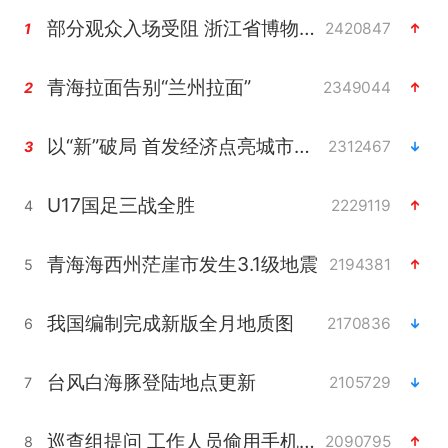
部分观众入场受阻 浙江省博物馆致歉
2420847
1
青海拉面告别“兰州拉面”
2349044
2
以“新”破局 首发经济点亮城市消费活力
2312467
3
U17国足三战全胜
2229119
4
青海海西州茫崖市发生3.1级地震
2194381
5
我国编制完成新版全月地质图
2170836
6
台风白海豚登陆地点更新
2105729
7
巡查组提问 工作人员偷用手机查答案
2090795
8