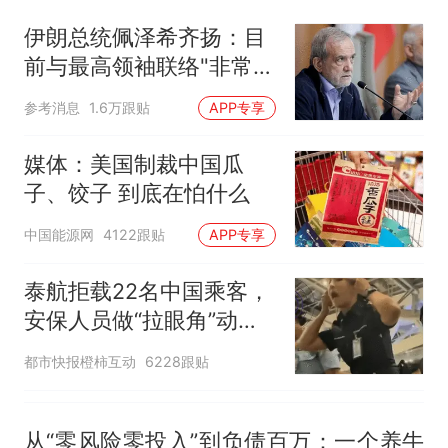
回大海 目击者直呼震惊 （视频
伊朗总统佩泽希齐扬：目
来源：参考消息）
笔试第一被第二名传话劝弃考
前与最高领袖联络"非常困
官方通报
难"
那个在床头放菜刀的女孩，
热
参考消息
1.6万跟贴
APP专享
因老师一句“跟我回家”改写了
人生
媒体：美国制裁中国瓜
子、饺子 到底在怕什么
中国能源网
4122跟贴
APP专享
泰航拒载22名中国乘客，
安保人员做“拉眼角”动
作，泰国机场最新回应：
都市快报橙柿互动
6228跟贴
拒绝登机决定由航司作
出；亲历者：曾承诺免费
改签但没兑现
从“零风险零投入”到负债百万：一个养牛