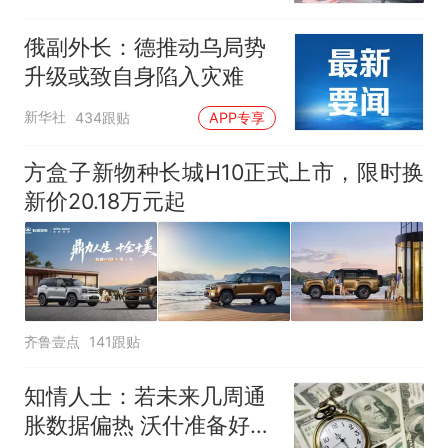
俄副外长：德推动乌局势
升级或致自身陷入灾难
新华社
434跟贴
APP专享
方盒子新物种长城H10正式上市，限时换
新价20.18万元起
齐鲁壹点
141跟贴
知情人士：若未来几周通
胀数据偏热 沃什准备好加