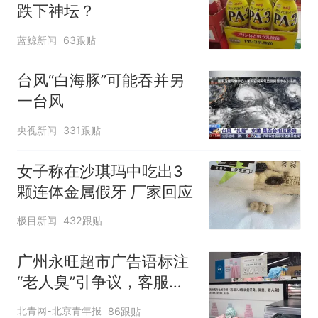
跌下神坛？
蓝鲸新闻
63跟贴
台风“白海豚”可能吞并另
一台风
央视新闻
331跟贴
女子称在沙琪玛中吃出3
颗连体金属假牙 厂家回应
极目新闻
432跟贴
广州永旺超市广告语标注
“老人臭”引争议，客服回
应
北青网-北京青年报
86跟贴