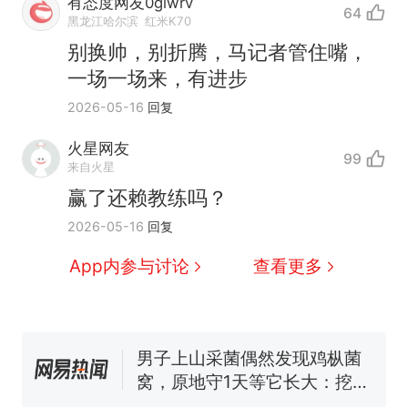
有态度网友0glwrv
64
黑龙江哈尔滨
红米K70
别换帅，别折腾，马记者管住嘴，
一场一场来，有进步
2026-05-16
回复
火星网友
99
来自火星
赢了还赖教练吗？
那个在床头放菜刀的女孩，
热
2026-05-16
回复
因老师一句“跟我回家”改写了
人生
制裁瓜子饺子，美国怕什
新
App内参与讨论
查看更多
么？
费大厨“全国小炒肉大王”称
号，仅凭视频评出？中国烹饪
协会回应
男子上山采菌偶然发现鸡枞菌
窝，原地守1天等它长大：挖了
140多朵
美国渔民钓获鲨鱼徒手将其拽