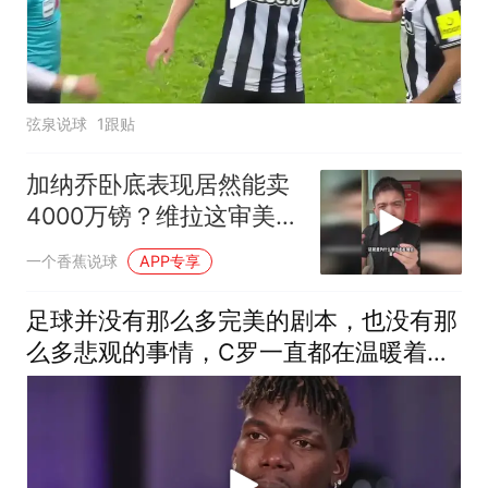
弦泉说球
1跟贴
加纳乔卧底表现居然能卖
4000万镑？维拉这审美专
挑曼联毒瘤！
一个香蕉说球
APP专享
足球并没有那么多完美的剧本，也没有那
么多悲观的事情，C罗一直都在温暖着这
个足球世界