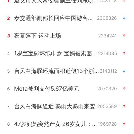
遵义市人大常委会副主任刘东明被查
2431118
1
泰交通部副部长回应中国游客遭歧视
2308326
2
夜幕落下 运动上场
2234241
3
1岁宝宝碰坏纸巾盒 宝妈被索赔924元
2214035
4
台风白海豚环流面积近似13个浙江
2148112
5
Meta被判支付5.67亿美元
2070320
6
台风白海豚逼近 暴雨大暴雨来袭
2053589
7
47岁妈妈突然产女 26岁女儿：很震惊
1969728
8