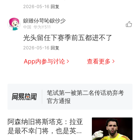
2026-05-16
回复
那个在床头放菜刀的女孩，
热
因老师一句“跟我回家”改写了
錑雖仦苛吣錑仯少
人生
制裁瓜子饺子，美国怕什
新
中国
华为Y511
么？
光头留任下赛季前五都进不了
费大厨“全国小炒肉大王”称
2026-05-16
回复
号，仅凭视频评出？中国烹饪
协会回应
男子上山采菌偶然发现鸡枞菌
App内参与讨论
查看更多
窝，原地守1天等它长大：挖了
140多朵
美国渔民钓获鲨鱼徒手将其拽
回大海 目击者直呼震惊 （视频
来源：参考消息）
笔试第一被第二名传话劝弃考
官方通报
那个在床头放菜刀的女孩，
热
因老师一句“跟我回家”改写了
阿森纳旧将斯塔克：拉亚
人生
是最不幸门将，也是英超
最佳