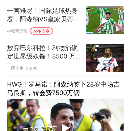
一言难尽！国际足球热身
赛，阿森纳VS皇家贝蒂
斯！
神秘研究院
APP专享
放弃巴尔科拉！利物浦锁
定世界级妖锋！8500 万
挖角新帅爱将
一隅非生
3跟贴
HWG！罗马诺：阿森纳签下28岁中场吉
马良斯，转会费7500万镑