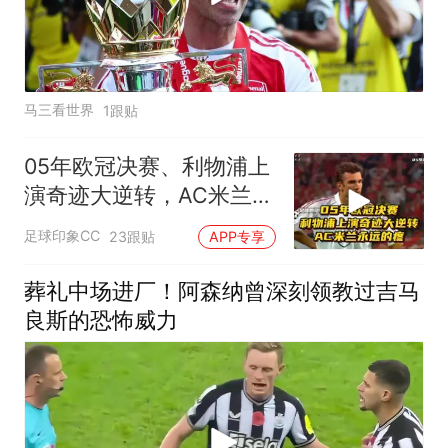
马三看世界
1跟贴
05年欧冠决赛、利物浦上
演奇迹大逆转，AC米兰永
远的疼！
足球印象CC
23跟贴
APP专享
葬礼中场进厂！阿森纳曾深刻领教过吉马
良斯的恐怖威力