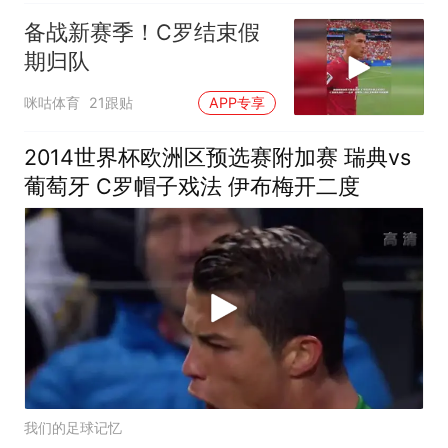
备战新赛季！C罗结束假
期归队
咪咕体育
21跟贴
APP专享
2014世界杯欧洲区预选赛附加赛 瑞典vs
葡萄牙 C罗帽子戏法 伊布梅开二度
我们的足球记忆