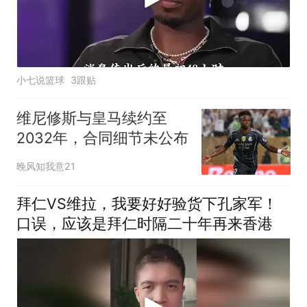
小七说篮球
3跟贴
维尼修斯与皇马续约至
2032年，合同细节未公布
晚风知我意21
拜仁VS维拉，我要好好验货下孔家军！
口误，应该是拜仁时隔二十年再来香港