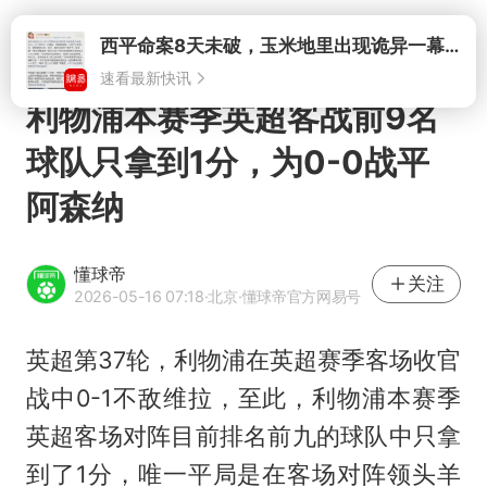
打开
西平命案8天未破，玉米地里出现诡异一幕，我突然想起了欧金中
速看最新快讯
利物浦本赛季英超客战前9名
球队只拿到1分，为0-0战平
阿森纳
懂球帝
关注
2026-05-16 07:18
·北京
·懂球帝官方网易号
英超第37轮，利物浦在英超赛季客场收官
战中0-1不敌维拉，至此，利物浦本赛季
英超客场对阵目前排名前九的球队中只拿
到了1分，唯一平局是在客场对阵领头羊