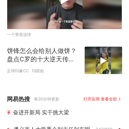
一个香蕉说球
饼锋怎么会给别人做饼？
盘点C罗的十大逆天传
球！
足球印象CC
19跟贴
网易热搜
每30分钟更新
打开应用 查看全部
奋进开新局 实干挑大梁