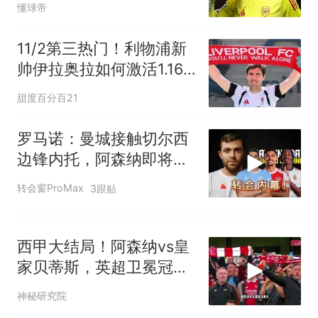
懂球帝
11/2第三热门！利物浦新
帅伊拉奥拉如何激活1.16
亿+1.3亿双星？
甜度百分百21
罗马诺：曼城接触切尔西
边锋内托，阿森纳即将敲
定吉马良斯
转会窗ProMax
3跟贴
西甲大结局！阿森纳vs皇
家贝蒂斯，英超卫冕冠军
完败！
神秘研究院