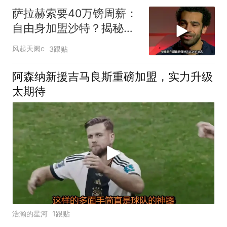
萨拉赫索要40万镑周薪：
自由身加盟沙特？揭秘离
队真相！
风起天阑c
3跟贴
阿森纳新援吉马良斯重磅加盟，实力升级
太期待
浩瀚的星河
1跟贴