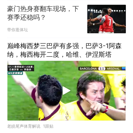
豪门热身赛翻车现场，下
赛季还稳吗？
带你逛体坛
巅峰梅西梦三巴萨有多强，巴萨3-1阿森
纳，梅西梅开二度，哈维、伊涅斯塔
老皢尾声体育解说
1跟贴