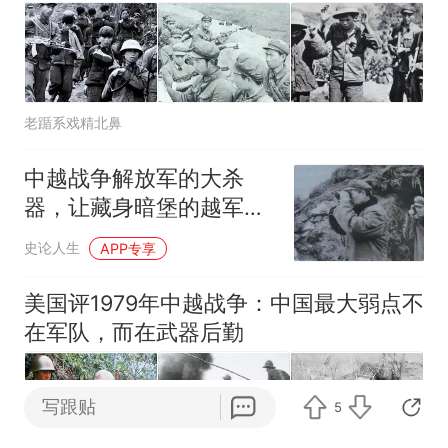
那个在床头放菜刀的女孩，
热
因老师一句“跟我回家”改写了
人生
老踲系戏精北鼻
中越战争解放军的大杀
器，让藏身暗堡的越军无
所遁形，只剩惨叫
史论人生
APP专享
美国评1979年中越战争：中国最大弱点不
在军队，而在武器后勤
写跟贴
5