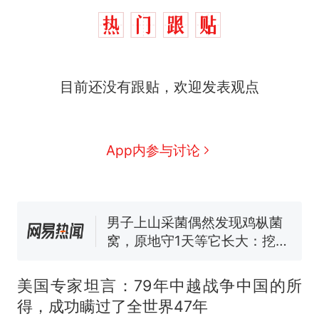
目前还没有跟贴，欢迎发表观点
那个在床头放菜刀的女孩，
热
因老师一句“跟我回家”改写了
人生
制裁瓜子饺子，美国怕什
新
App内参与讨论
么？
费大厨“全国小炒肉大王”称
号，仅凭视频评出？中国烹饪
协会回应
男子上山采菌偶然发现鸡枞菌
窝，原地守1天等它长大：挖了
140多朵
美国渔民钓获鲨鱼徒手将其拽
回大海 目击者直呼震惊 （视频
美国专家坦言：79年中越战争中国的所
来源：参考消息）
笔试第一被第二名传话劝弃考
得，成功瞒过了全世界47年
官方通报