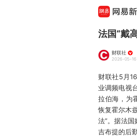
法国“戴
财联社
2026-05-16 
财联社5月1
业调频电视
拉伯海，为
恢复霍尔木兹
法”。据法国
吉布提的后