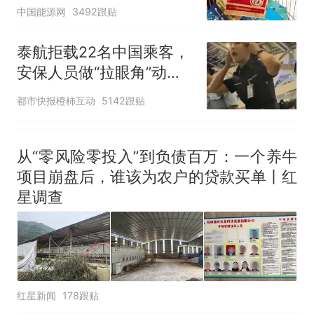
中国能源网
3492跟贴
官方通报
制裁瓜子饺子，美国怕什
热
泰航拒载22名中国乘客，
么？
安保人员做“拉眼角”动
作，泰国机场最新回应：
都市快报橙柿互动
5142跟贴
拒绝登机决定由航司作
出；亲历者：曾承诺免费
改签但没兑现
从“零风险零投入”到负债百万：一个养牛
项目崩盘后，谁该为农户的贷款买单丨红
星调查
红星新闻
178跟贴