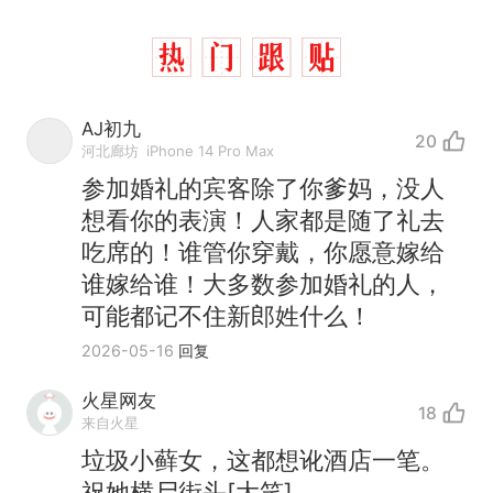
AJ初九
20
河北廊坊
iPhone 14 Pro Max
参加婚礼的宾客除了你爹妈，没人
想看你的表演！人家都是随了礼去
吃席的！谁管你穿戴，你愿意嫁给
谁嫁给谁！大多数参加婚礼的人，
可能都记不住新郎姓什么！
2026-05-16
回复
火星网友
18
来自火星
垃圾小藓女，这都想讹酒店一笔。
祝她横尸街头[大笑]