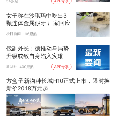
54跟贴
APP专享
女子称在沙琪玛中吃出3
颗连体金属假牙 厂家回应
极目新闻
196跟贴
俄副外长：德推动乌局势
升级或致自身陷入灾难
新华社
400跟贴
APP专享
方盒子新物种长城H10正式上市，限时换
新价20.18万元起