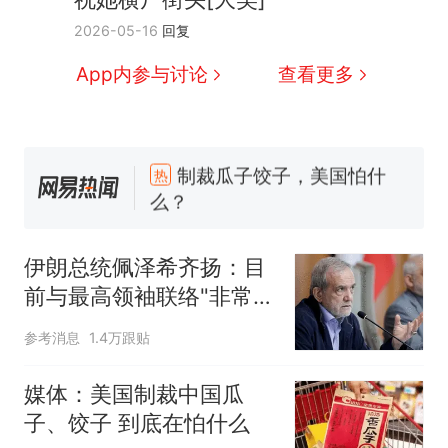
2026-05-16
回复
App内参与讨论
查看更多
制裁瓜子饺子，美国怕什
热
么？
那个在床头放菜刀的女孩，
新
因老师一句“跟我回家”改写了
伊朗总统佩泽希齐扬：目
人生
费大厨“全国小炒肉大王”称
前与最高领袖联络"非常困
号，仅凭视频评出？中国烹饪
难"
协会回应
男子上山采菌偶然发现鸡枞菌
参考消息
1.4万跟贴
窝，原地守1天等它长大：挖了
140多朵
美国渔民钓获鲨鱼徒手将其拽
媒体：美国制裁中国瓜
回大海 目击者直呼震惊 （视频
子、饺子 到底在怕什么
来源：参考消息）
笔试第一被第二名传话劝弃考