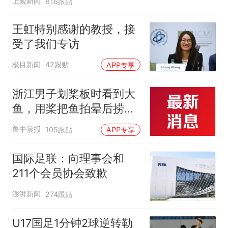
上观新闻
816跟贴
王虹特别感谢的教授，接
受了我们专访
极目新闻
42跟贴
APP专享
浙江男子划桨板时看到大
鱼，用桨把鱼拍晕后捞
起；当事人：鱼重7斤6
鲁中晨报
105跟贴
APP专享
两，做成红烧辣子鱼块，
味道很好
国际足联：向理事会和
211个会员协会致歉
澎湃新闻
274跟贴
U17国足1分钟2球逆转勒