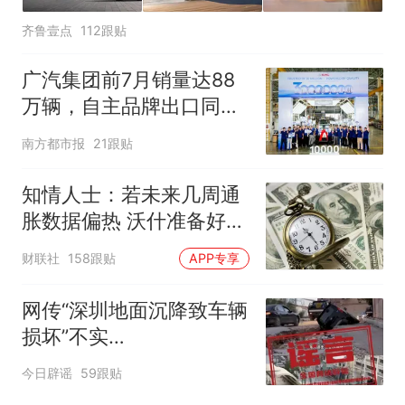
齐鲁壹点
112跟贴
广汽集团前7月销量达88
万辆，自主品牌出口同比
增130%
南方都市报
21跟贴
知情人士：若未来几周通
胀数据偏热 沃什准备好加
息
财联社
158跟贴
APP专享
网传“深圳地面沉降致车辆
损坏”不实
（2026·08·06）
今日辟谣
59跟贴