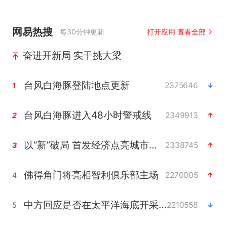
网易热搜
每30分钟更新
打开应用 查看全部
奋进开新局 实干挑大梁
台风白海豚登陆地点更新
2375646
1
台风白海豚进入48小时警戒线
2349913
2
以“新”破局 首发经济点亮城市消费活力
2338745
3
佛得角门将亮相智利俱乐部主场
2270005
4
中方回应是否在太平洋海底开采稀土
2210558
5