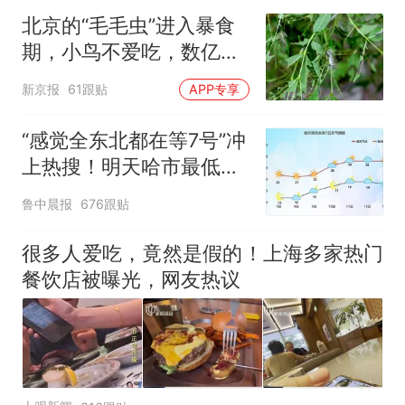
北京的“毛毛虫”进入暴食
期，小鸟不爱吃，数亿头
小蜂迎战
新京报
61跟贴
APP专享
“感觉全东北都在等7号”冲
上热搜！明天哈市最低气
温不足15°C，万千网友期
鲁中晨报
676跟贴
待“身上不粘了”
很多人爱吃，竟然是假的！上海多家热门
餐饮店被曝光，网友热议