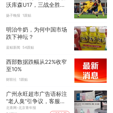
沃库森U17，三战全胜！
赵松源替补登场传射建功
扬子晚报
1跟贴
明治牛奶，为何中国市场
跌下神坛？
蓝鲸新闻
54跟贴
西部数据跌幅从22%收窄
至10%
财联社
1跟贴
广州永旺超市广告语标注
“老人臭”引争议，客服回
应
北青网-北京青年报