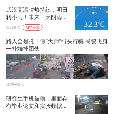
武汉高温晴热持续，明日
转小雨！未来三天阴雨连
绵
极目新闻
APP专享
路人全是托！假“大师”街头行骗 民警飞身
一扑端掉团伙
环球网资讯
研究生手机被偷，里面存
有毕业论文和实验数据，
警方通宵作战约 7 小时找