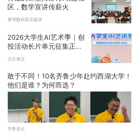
区，数学宣讲传薪火
重理数科院实践录
2026大学生AI艺术季｜创
投活动长片单元征集正式
启动
北京海淀
敢于不同！10名齐鲁少年赴约西湖大学！
他们是谁？为何而选？
齐鲁壹点