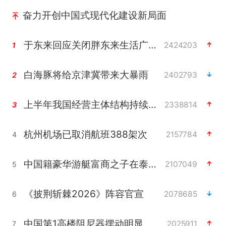
奋力开创中国式现代化建设新局面
于东来回应关闭胖东来生活广场店
2424203
1
白海豚将给京津冀带来大暴雨
2402793
2
上半年我国经营主体结构持续优化
2338814
3
杭州机场已取消航班388架次
2157784
4
中国籍豪华游艇富商之子在泰国被杀
2107049
5
《披荆斩棘2026》阵容官宣
2078685
6
中国第1高楼阻尼器摆动明显
2025911
7