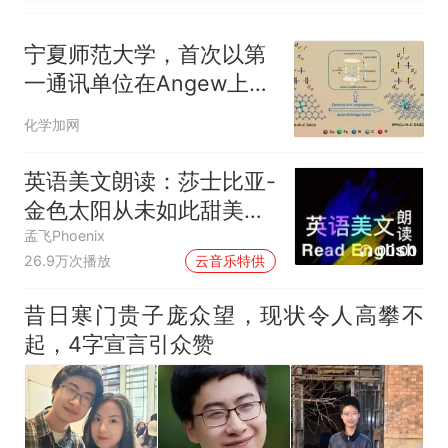
宁夏师范大学，首次以第
一通讯单位在Angew上发
表学术成果
化学加网
英语美文朗读：莎士比亚-
金色太阳从未如此甜美吻
过
孟飞Phoenix
00:00
26.9万次播放
云音乐特供
昔日寒门贵子庞众望，现状令人高攀不
起，4字宣言引众赞