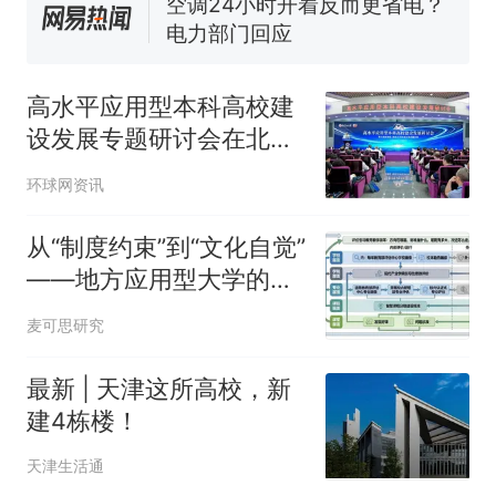
佛山一中学招聘物理教师，笔
试前13名均遭淘汰？教育局：
已叫停招聘，成立调查组全面
十多万人报名的考试，成绩
热
核查
全部作废，公平么？
高水平应用型本科高校建
设发展专题研讨会在北方
工业大学举行
环球网资讯
从“制度约束”到“文化自觉”
——地方应用型大学的质
保体系进阶之路
麦可思研究
最新 | 天津这所高校，新
建4栋楼！
天津生活通