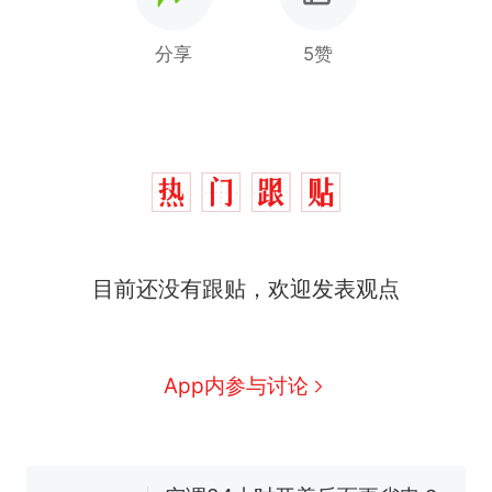
分享
5赞
十多万人报名的考试，成绩
热
全部作废，公平么？
全球唯一没有法定首都的国
新
目前还没有跟贴，欢迎发表观点
家，刚改国名，总统就邀请中
国大使骑行绕了几乎整个国境
搬家报价570元，搬到楼下交
线一圈，还曾两次到中国寻根
5060元才肯搬上楼！女子傻眼
了……
视频丨只要一枚命中就能让航
App内参与讨论
母瘫痪 轰-6J实力有多强？
空调24小时开着反而更省电？
电力部门回应