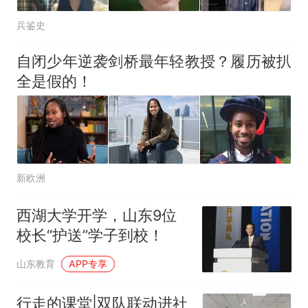
兵鉴史
自闭少年逆袭剑桥最年轻教授？履历被扒
全是假的！
新欧洲
西湖大学开学，山东9位
校长“护送”学子到校！
山东教育
APP专享
行走的课堂|双队联动进社