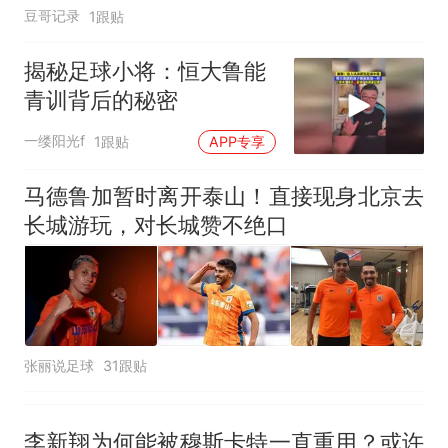
豆哥记录
1跟贴
揭秘足球小将：恒大鲁能
青训背后的秘密
一缕阳光f
1跟贴
APP专享
马德鲁加暂时离开泰山！直接现身北京去
长城游玩，对长城赞不绝口
张丽说足球
31跟贴
李新翔为何能被穆斯卡特一直重用？或许