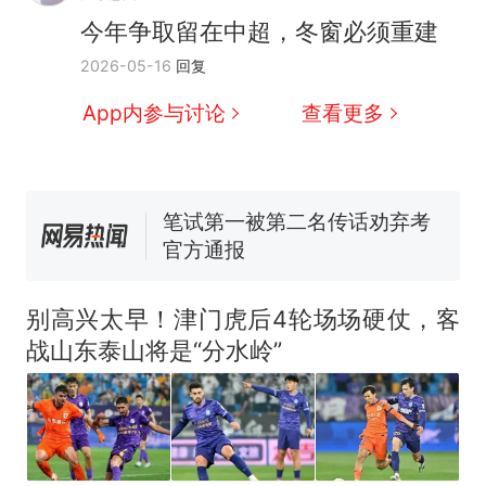
号，仅凭视频评出？中国烹饪
今年争取留在中超，冬窗必须重建
协会回应
男子上山采菌偶然发现鸡枞菌
2026-05-16
回复
窝，原地守1天等它长大：挖了
140多朵
美国渔民钓获鲨鱼徒手将其拽
App内参与讨论
查看更多
回大海 目击者直呼震惊 （视频
来源：参考消息）
笔试第一被第二名传话劝弃考
官方通报
那个在床头放菜刀的女孩，
热
因老师一句“跟我回家”改写了
人生
别高兴太早！津门虎后4轮场场硬仗，客
战山东泰山将是“分水岭”