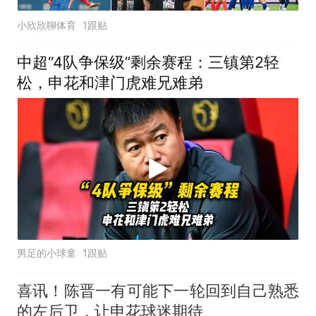
小欣欣聊体育
1跟贴
中超“4队争保级”剩余赛程：三镇第2轻
松，申花和津门虎难兄难弟
男足的小球童
1跟贴
喜讯！陈晋一有可能下一轮回到自己熟悉
的左后卫，让申花球迷期待