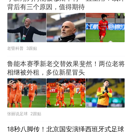
背后有三个原因，值得期待
老曁科普
3跟贴
鲁能本赛季新老交替效果斐然！两位老将
相继被外租，多位新星冒头
张丽说足球
2跟贴
18秒八脚传！北京国安演绎西班牙式足球