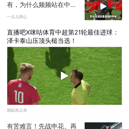
有，为什么频频站在中国
足球的C位
一点儿雨心
直播吧X咪咕体育中超第21轮最佳进球：
泽卡泰山压顶头槌当选！
国际风云录
有苦难言！先战申花、再