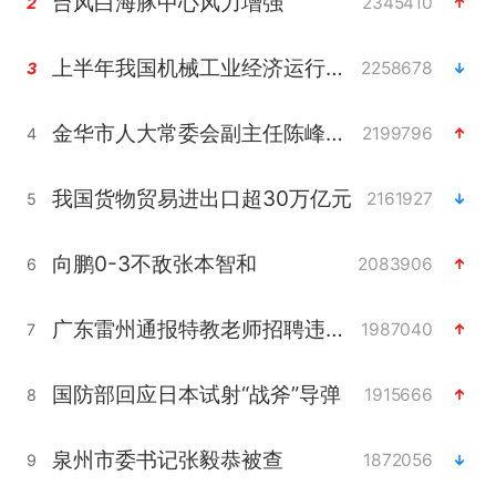
台风白海豚中心风力增强
2345410
2
上半年我国机械工业经济运行稳中有进
2258678
3
金华市人大常委会副主任陈峰齐被查
2199796
4
我国货物贸易进出口超30万亿元
2161927
5
向鹏0-3不敌张本智和
2083906
6
广东雷州通报特教老师招聘违规事件
1987040
7
国防部回应日本试射“战斧”导弹
1915666
8
泉州市委书记张毅恭被查
1872056
9