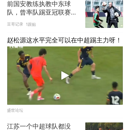
前国安教练执教中东球
队，曾率队踢亚冠联赛，
培养出多位球队核心
豆哥记录
1跟贴
赵松源这水平完全可以在中超踢主力呀！
盛世论坛
江苏一个中超球队都没