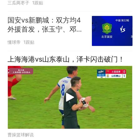
三瓜两枣子
1跟贴
国安vs新鹏城：双方均4
外援首发，张玉宁、邓捷
夫、周定洋出战
懂球帝
1跟贴
上海海港vs山东泰山，泽卡闪击破门！
曹操篮球解说