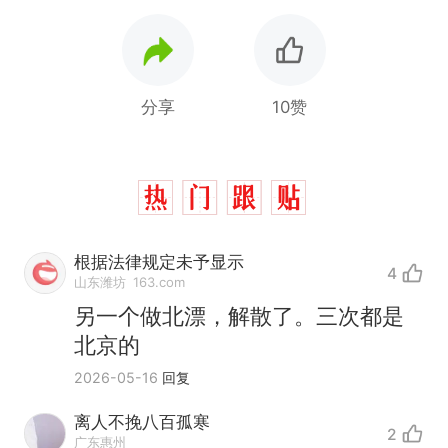
分享
10赞
根据法律规定未予显示
4
山东潍坊
163.com
另一个做北漂，解散了。三次都是
那个在床头放菜刀的女孩，
热
北京的
因老师一句“跟我回家”改写了
2026-05-16
回复
人生
制裁瓜子饺子，美国怕什
新
么？
离人不挽八百孤寒
2
费大厨“全国小炒肉大王”称
广东惠州