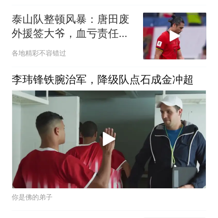
泰山队整顿风暴：唐田废
外援签大爷，血亏责任谁
来担
各地精彩不容错过
李玮锋铁腕治军，降级队点石成金冲超
你是佛的弟子