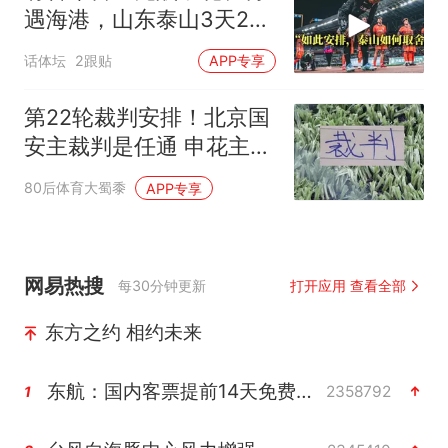
遇海港，山东泰山3天2
战：谨防双线败北
话体坛
2跟贴
APP专享
第22轮裁判安排！北京国
安主裁判是任通 申花主裁
是高鹏
80后体育大蜀黍
APP专享
网易热搜
每30分钟更新
打开应用 查看全部
东方之约 相约未来
东航：国内客票提前14天免费退改
2358792
1