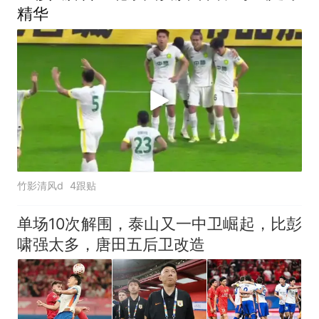
精华
竹影清风d
4跟贴
单场10次解围，泰山又一中卫崛起，比彭
啸强太多，唐田五后卫改造