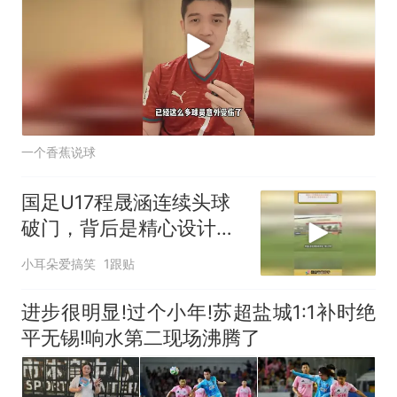
一个香蕉说球
国足U17程晟涵连续头球
破门，背后是精心设计的
战术!
小耳朵爱搞笑
1跟贴
进步很明显!过个小年!苏超盐城1:1补时绝
平无锡!响水第二现场沸腾了