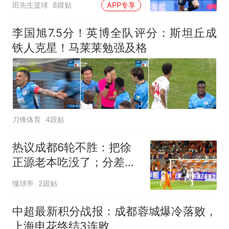
田先生篮球
8跟贴
APP专享
李国旭7.5分！英博全队评分：斯坦丘成
铁人克星！马莱莱勉强及格
刀锋体育
4跟贴
热议成都6轮不胜：把徐
正源老本吃没了；分差若
进入个位数会有连锁反应
懂球帝
2跟贴
中超最新积分战报：成都蓉城爆冷落败，
上海申花终结3连败