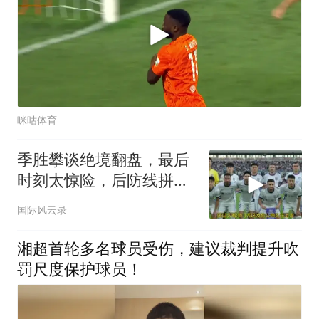
咪咕体育
季胜攀谈绝境翻盘，最后
时刻太惊险，后防线拼尽
全力守住胜利
国际风云录
湘超首轮多名球员受伤，建议裁判提升吹
罚尺度保护球员！