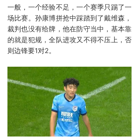
一般，一个经验不足，一个赛季只踢了一
场比赛。孙康博拼抢中踩踏到了戴维森，
裁判也没有给牌，他在防守当中，基本靠
的就是犯规，全队进攻又不得不压上，否
则边锋要1对2。