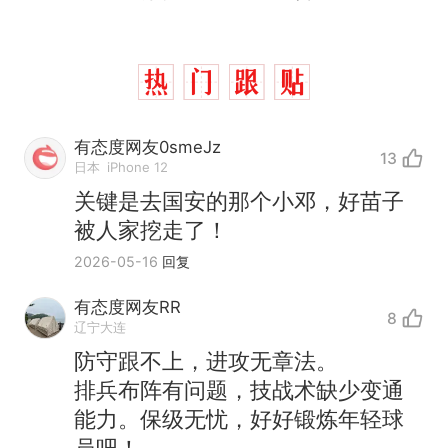
有态度网友0smeJz
13
日本
iPhone 12
关键是去国安的那个小邓，好苗子
被人家挖走了！
2026-05-16
回复
有态度网友RR
8
辽宁大连
防守跟不上，进攻无章法。
排兵布阵有问题，技战术缺少变通
能力。保级无忧，好好锻炼年轻球