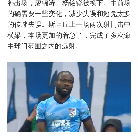
补出场，廖锦涛、杨铭锐被换下。中前场
的确需要一些变化，减少失误和避免太多
的传球失误。斯坦丘上一场两次射门击中
横梁，本场更加的着急了，完成了多次命
中球门范围之内的远射。