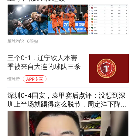
足球狗说
6跟贴
三个0-1，辽宁铁人本赛
季被来自大连的球队三杀
懂球帝
APP专享
深圳0-4国安，袁甲赛后点评：没想到深
圳上半场就踢得这么脱节，周定洋下降太
多