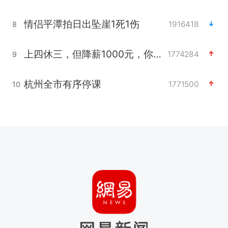
情侣平潭拍日出坠崖1死1伤
1916418
8
上四休三，但降薪1000元，你接受吗？
1774284
9
杭州全市有序停课
1771500
10