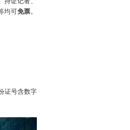
、持证记者、
等均可
免票
。
身份证号含数字