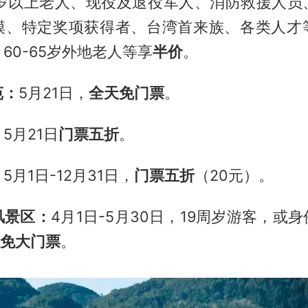
5岁以上老人、现役及退役军人、消防救援人员
模、特定奖项获得者、台湾首来族、各类人才
60-65岁外地老人等享
半价
。
苑：
5月21日，
全天免门票
。
：
5月21日
门票五折
。
：
5月1日-12月31日，
门票五折
（20元）。
风景区：
4月1日-5月30日，19周岁游客，或
免大门票
。