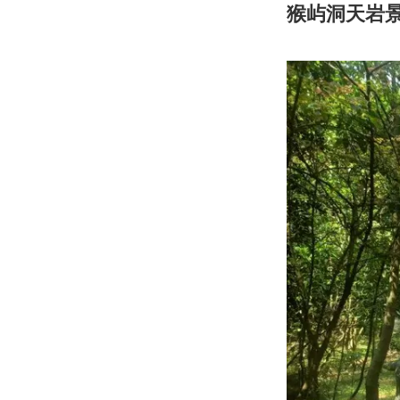
猴屿洞天岩