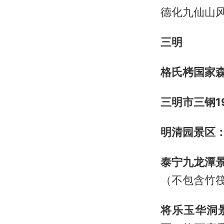
德化九仙山
三明
格氏栲国家
三明市三钢1
明清园景区
泰宁九龙潭
（不包含竹
将乐玉华洞