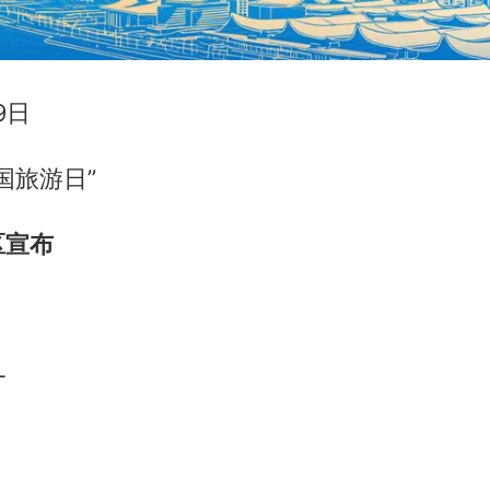
9日
国旅游日”
区宣布
！
—