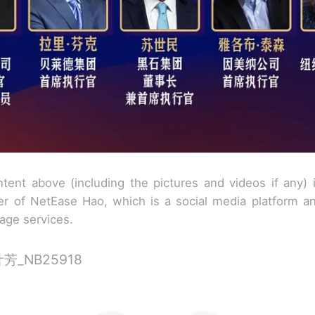
tent above (including the pictures and videos if any)
r of NetEase Hao, which is a social media platform a
rage services.
_NB25918