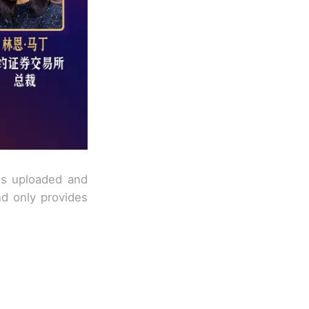
 is uploaded and
nd only provides