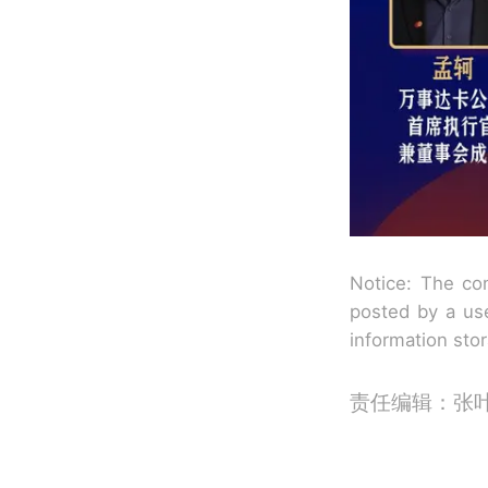
Notice: The con
posted by a use
information sto
责任编辑：张叶芳