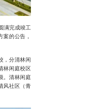
圆满完成竣工
方案的公告，
校，分清林闲
清林闲庭校区
级。清林闲庭
清风社区（青