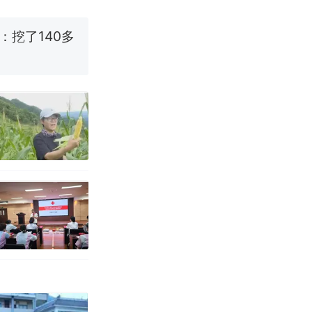
烹饪协会回应
挖了140多
 （视频来源：
改写了人生