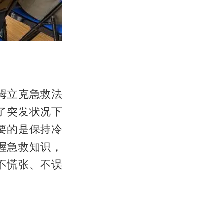
姆立克急救法
了突发状况下
要的是保持冷
握急救知识，
不慌张、不误