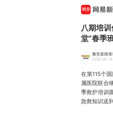
八期培训
堂”春季
雅安新闻资
2026-05-15 
在第115个
属医院联合
季救护培训
急救知识送