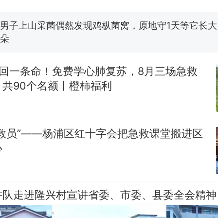
费大厨“全国小炒肉大王”称号，仅凭视频评出？中国
男子上山采菌偶然发现鸡枞菌窝，原地守1天等它长大：
朵
美国渔民钓获鲨鱼徒手将其拽回大海 目击者直呼震惊
参考消息）
救回一条命！免费学心肺复苏，8月三场急救
笔试第一被第二名传话劝弃考 官方通报
共90个名额丨橙柿福利
那个在床头放菜刀的女孩，因老师一句“跟我回家”
热
救员”——杨浦区红十字会把急救课堂搬进区
心
讲队走进隆兴村宣讲省委、市委、县委全会精神