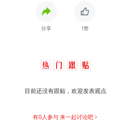
分享
1赞
目前还没有跟贴，欢迎发表观点
那个在床头放菜刀的女孩，因老师一句“跟我回家”
热
有0人参与 来一起讨论吧
制裁瓜子饺子，美国怕什么？
新