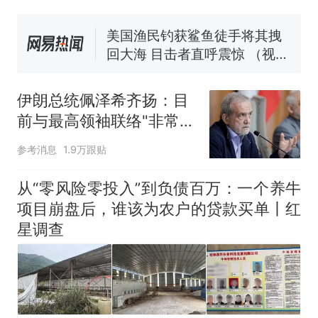
窝，原地守1天等它长大：挖了
140多朵
美国渔民钓获鲨鱼徒手将其拽
回大海 目击者直呼震惊 （视频
来源：参考消息）
笔试第一被第二名传话劝弃考
官方通报
伊朗总统佩泽希齐扬：目
那个在床头放菜刀的女孩，
热
前与最高领袖联络"非常困
因老师一句“跟我回家”改写了
难"
人生
参考消息
1.9万跟贴
从“零风险零投入”到负债百万：一个养牛
项目崩盘后，谁该为农户的贷款买单丨红
星调查