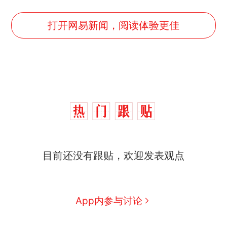
打开网易新闻，阅读体验更佳
那个在床头放菜刀的女孩，
热
目前还没有跟贴，欢迎发表观点
因老师一句“跟我回家”改写了
人生
制裁瓜子饺子，美国怕什
新
么？
费大厨“全国小炒肉大王”称
App内参与讨论
号，仅凭视频评出？中国烹饪
协会回应
男子上山采菌偶然发现鸡枞菌