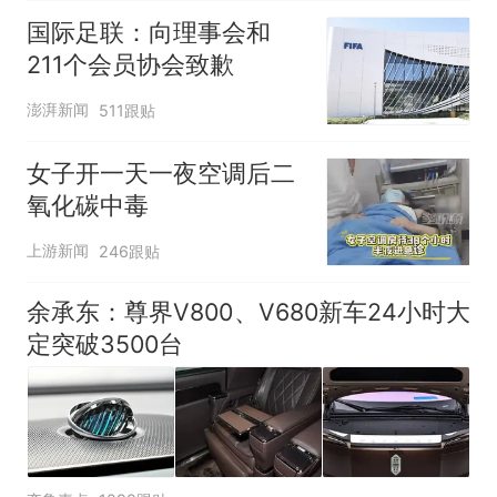
国际足联：向理事会和
211个会员协会致歉
澎湃新闻
511跟贴
女子开一天一夜空调后二
氧化碳中毒
上游新闻
246跟贴
余承东：尊界V800、V680新车24小时大
定突破3500台