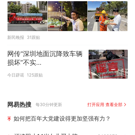
新民晚报
31跟贴
网传“深圳地面沉降致车辆
损坏”不实
（2026·08·06）
今日辟谣
125跟贴
网易热搜
每30分钟更新
打开应用 查看全部
如何把百年大党建设得更加坚强有力？