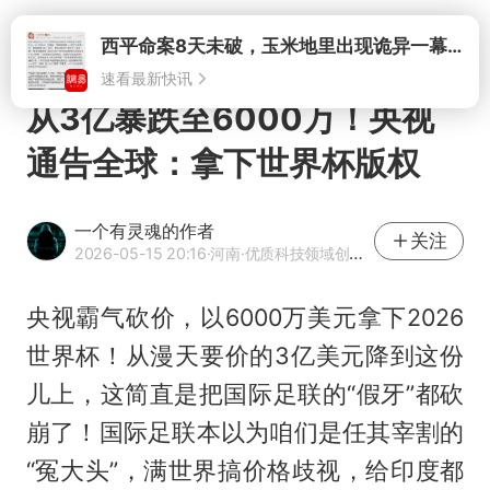
打开
西平命案8天未破，玉米地里出现诡异一幕，我突然想起了欧金中
速看最新快讯
从3亿暴跌至6000万！央视
通告全球：拿下世界杯版权
一个有灵魂的作者
关注
2026-05-15 20:16
·河南
·优质科技领域创作者
央视霸气砍价，以6000万美元拿下2026
世界杯！从漫天要价的3亿美元降到这份
儿上，这简直是把国际足联的“假牙”都砍
崩了！国际足联本以为咱们是任其宰割的
“冤大头”，满世界搞价格歧视，给印度都