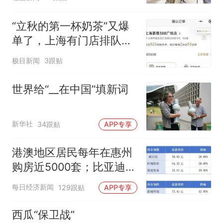
制“艺考捷径化”
“立秋的第一杯奶茶”又爆
单了，上海有门店排队超
500杯，店员：今天奶茶
极目新闻
3跟贴
店都很忙，要等2个多小
时
世界给“__在中国”填新词
新华社
34跟贴
APP专享
港澳地区居民每年在惠州
购房近5000套；比亚迪销
量跻身全球车企第六丨大
每日经济新闻
129跟贴
APP专享
湾区财经早参
西瓜“保卫战”