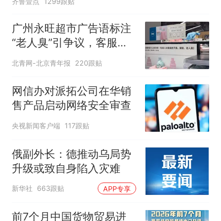
齐鲁壹点
1299跟贴
广州永旺超市广告语标注
“老人臭”引争议，客服回
应
北青网-北京青年报
220跟贴
网信办对派拓公司在华销
售产品启动网络安全审查
央视新闻客户端
117跟贴
俄副外长：德推动乌局势
升级或致自身陷入灾难
新华社
663跟贴
APP专享
前7个月中国货物贸易进