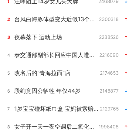
汪峰阻止14岁女儿买大牌
2468079
1
台风白海豚体型变大近似13个浙江面积
2300318
2
夜幕落下 运动上场
2288526
3
泰交通部副部长回应中国人遭歧视手势
2216090
4
改名后的“青海拉面”店
2174653
5
段绚竞因公牺牲 年仅44岁
2148877
6
1岁宝宝碰坏纸巾盒 宝妈被索赔924元
2129765
7
女子开一天一夜空调后二氧化碳中毒
1998408
8