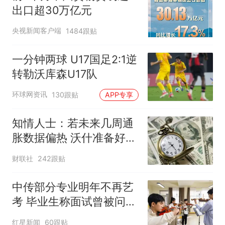
出口超30万亿元
央视新闻客户端
1484跟贴
一分钟两球 U17国足2:1逆
转勒沃库森U17队
环球网资讯
130跟贴
APP专享
知情人士：若未来几周通
胀数据偏热 沃什准备好加
息
财联社
242跟贴
中传部分专业明年不再艺
考 毕业生称面试曾被问
“如何策划晚会” 专家：遏
红星新闻
60跟贴