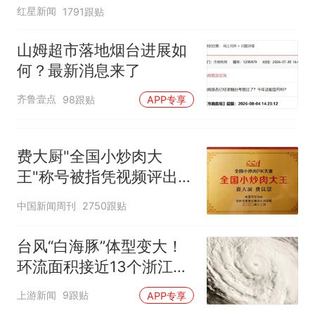
红星新闻
1791跟贴
山姆超市落地烟台进展如
何？最新消息来了
齐鲁壹点
98跟贴
APP专享
费大厨"全国小炒肉大
王"称号被指凭视频评出
官方回应
中国新闻周刊
2750跟贴
台风“白海豚”体型变大！
环流面积接近13个浙江那
么大
上游新闻
9跟贴
APP专享