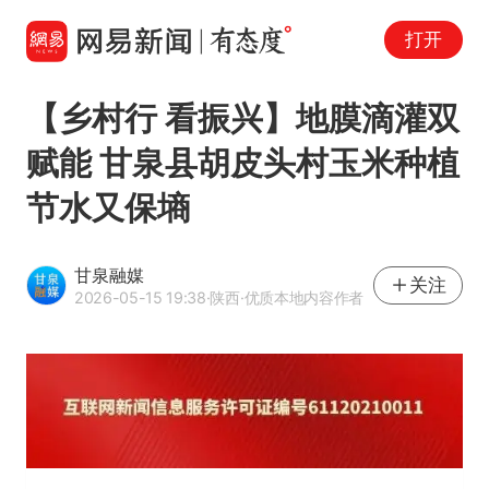
打开
【乡村行 看振兴】地膜滴灌双
赋能 甘泉县胡皮头村玉米种植
节水又保墒
甘泉融媒
关注
2026-05-15 19:38
·陕西
·优质本地内容作者