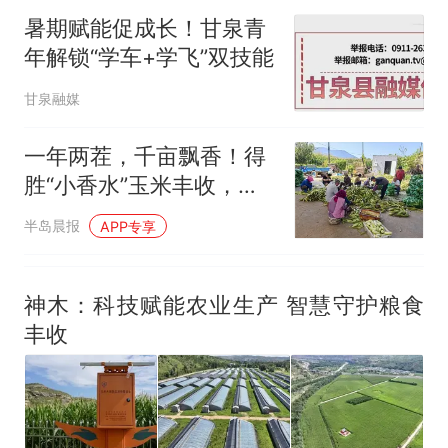
暑期赋能促成长！甘泉青
年解锁“学车+学飞”双技能
甘泉融媒
一年两茬，千亩飘香！得
胜“小香水”玉米丰收，从
田间直甜到餐桌
半岛晨报
APP专享
神木：科技赋能农业生产 智慧守护粮食
丰收