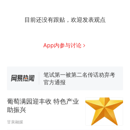
因老师一句“跟我回家”改写了
人生
制裁瓜子饺子，美国怕什
新
目前还没有跟贴，欢迎发表观点
么？
费大厨“全国小炒肉大王”称
号，仅凭视频评出？中国烹饪
协会回应
男子上山采菌偶然发现鸡枞菌
App内参与讨论
窝，原地守1天等它长大：挖了
140多朵
美国渔民钓获鲨鱼徒手将其拽
回大海 目击者直呼震惊 （视频
来源：参考消息）
笔试第一被第二名传话劝弃考
官方通报
那个在床头放菜刀的女孩，
热
因老师一句“跟我回家”改写了
葡萄满园迎丰收 特色产业
人生
助振兴
甘泉融媒