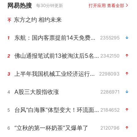
网易热搜
每30分钟更新
打开应用 查看全部
东方之约 相约未来
东航：国内客票提前14天免费退改
2355295
1
佛山通报笔试前13被淘汰后5名进体检
2342150
2
上半年我国机械工业经济运行稳中有进
2298093
3
A股三大股指收涨
2286971
4
台风“白海豚”体型变大！环流面积接近13个浙江那么大
2184652
5
“立秋的第一杯奶茶”又爆单了
2120796
6