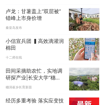
卢龙：甘薯盖上“双层被”
错峰上市身价增
秦皇岛发布
小信宣兵团 ▍高效滴灌润
棉田
十二师在线
田间采摘助农忙，实地调
研探产业|长安大学“穗润
崔乡，长育新苗”暑期社会
穗润崔乡长育新苗
实践队深入金银花种植基
地调研特色农业发展
经历多重考验 落实应变技