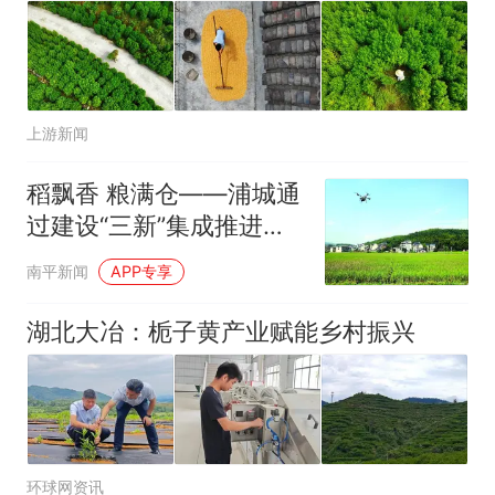
上游新闻
稻飘香 粮满仓——浦城通
过建设“三新”集成推进县
走出科学施肥增效新路径
南平新闻
APP专享
湖北大冶：栀子黄产业赋能乡村振兴
环球网资讯