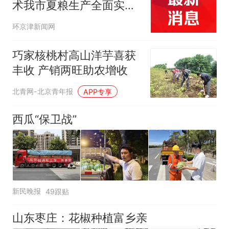
术我市夏粮生产全面实现
能种尽种
环京津新闻网
巧家核桃村高山洋芋喜获
丰收 产销两旺助农增收
北青网-北京青年报
APP专享
西瓜“保卫战”
新民晚报
49跟贴
山东枣庄：花椒种植富乡亲