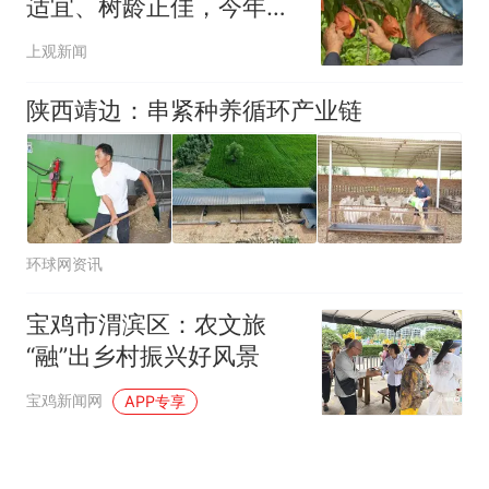
适宜、树龄正佳，今年品
质更优
上观新闻
陕西靖边：串紧种养循环产业链
环球网资讯
宝鸡市渭滨区：农文旅
“融”出乡村振兴好风景
宝鸡新闻网
APP专享