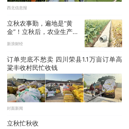
西北信息报
立秋农事勤，遍地是“黄
金”！立秋后，农业生产该
怎么做？
新浪财经
订单兜底不愁卖 四川荣县1.1万亩订单高
粱丰收村民忙收钱
封面新闻
立秋忙秋收