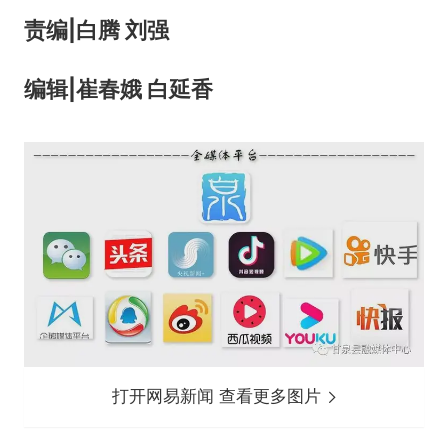
责编|白腾 刘强
编辑|
崔春
娥 白延香
打开网易新闻 查看更多图片