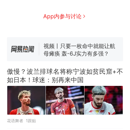
全部作废，公平么？
全球唯一没有法定首都的国
新
App内参与讨论
家，刚改国名，总统就邀请中
国大使骑行绕了几乎整个国境
搬家报价570元，搬到楼下交
线一圈，还曾两次到中国寻根
5060元才肯搬上楼！女子傻眼
了……
视频丨只要一枚命中就能让航
母瘫痪 轰-6J实力有多强？
空调24小时开着反而更省电？
电力部门回应
傲慢？波兰排球名将称宁波如贫民窟+不
台风"白海豚"登陆 中心附近最
如日本！球迷：别再来中国
大风力14级
十多万人报名的考试，成绩
热
全部作废，公平么？
花语舞者
1跟贴