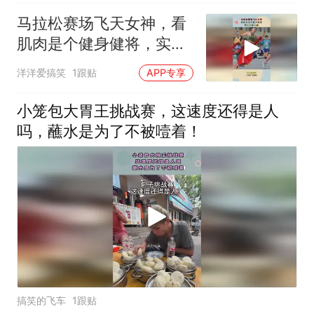
马拉松赛场飞天女神，看
肌肉是个健身健将，实力
不容小觑！
洋洋爱搞笑
1跟贴
APP专享
小笼包大胃王挑战赛，这速度还得是人
吗，蘸水是为了不被噎着！
搞笑的飞车
1跟贴