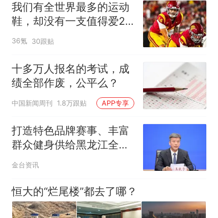
我们有全世界最多的运动
鞋，却没有一支值得爱20
年的球队
36氪
30跟贴
十多万人报名的考试，成
绩全部作废，公平么？
中国新闻周刊
1.8万跟贴
APP专享
打造特色品牌赛事、丰富
群众健身供给黑龙江全民
健身事业取得扎实成效
金台资讯
恒大的“烂尾楼”都去了哪？