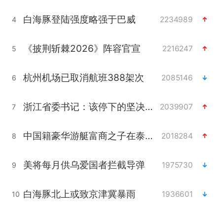
白海豚登陆强度略强于巴威
2234989
4
《披荆斩棘2026》阵容官宣
2216247
5
杭州机场已取消航班388架次
2085146
6
浙江省委书记：该停下的坚决停下来
2039907
7
中国籍豪华游艇富商之子在泰国被杀
2018284
8
美将每月供乌爱国者拦截导弹
1975730
9
白海豚北上或致京津冀暴雨
1936601
10