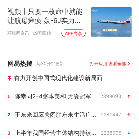
视频丨只要一枚命中就能
让航母瘫痪 轰-6J实力有
多强？
环球网资讯
1.9万跟贴
APP专享
网易热搜
每30分钟更新
打开应用 查看全部
奋力开创中国式现代化建设新局面
陈幸同2-4张本美和 无缘冠军
2399693
1
于东来回应关闭胖东来生活广场店
2280447
2
上半年我国经营主体结构持续优化
2238005
3