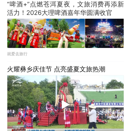
“啤酒+”点燃苍洱夏夜，文旅消费再添新
活力！2026大理啤酒嘉年华圆满收官
就爱去旅行
火耀彝乡庆佳节 点亮盛夏文旅热潮