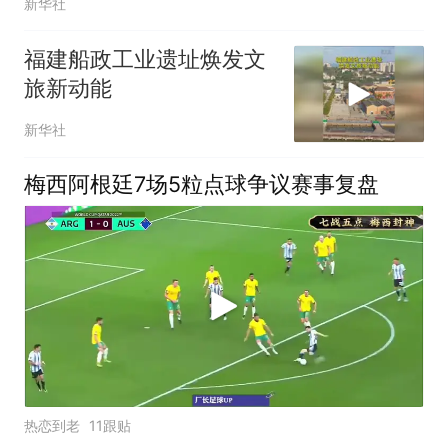
新华社
福建船政工业遗址焕发文
旅新动能
新华社
梅西阿根廷7场5粒点球争议赛事复盘
热恋到老
11跟贴