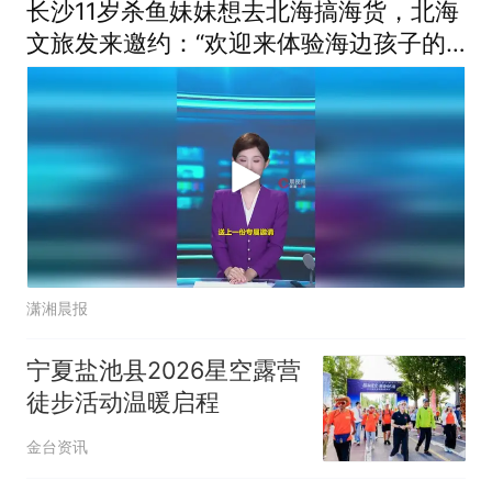
长沙11岁杀鱼妹妹想去北海搞海货，北海
文旅发来邀约：“欢迎来体验海边孩子的
快乐”
潇湘晨报
宁夏盐池县2026星空露营
徒步活动温暖启程
金台资讯