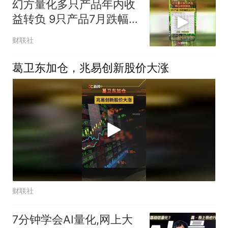
幻方量化多只产品年内收
益转负 9只产品7月跌幅超
过20%
财联社
葛卫东加仓，兆易创新股价大涨
财联社
7分钟学会AI量化,网上大