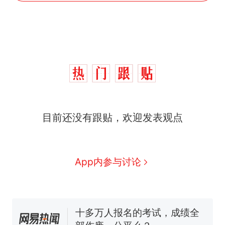
那个在床头放菜刀的女孩，
热
目前还没有跟贴，欢迎发表观点
因老师一句“跟我回家”改写了
人生
搬家报价570元，搬到楼下
新
交5060元才肯搬上楼！女子傻
眼了……
空调24小时开着反而更省电？
App内参与讨论
电力部门回应
佛山一中学招聘物理教师，笔
试前13名均遭淘汰？教育局：
已叫停招聘，成立调查组全面
十多万人报名的考试，成绩全
核查