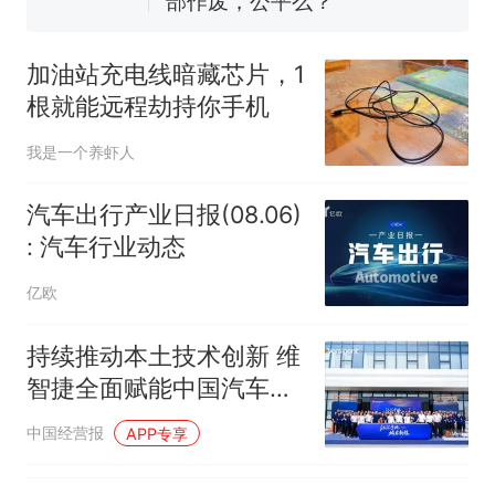
部作废，公平么？
“不建议大家买深色蛋糕”上热
搜，网友：天塌了！
加油站充电线暗藏芯片，1
那个在床头放菜刀的女孩，
热
根就能远程劫持你手机
因老师一句“跟我回家”改写了
人生
我是一个养虾人
汽车出行产业日报(08.06)
: 汽车行业动态
亿欧
持续推动本土技术创新 维
智捷全面赋能中国汽车产
业
中国经营报
APP专享