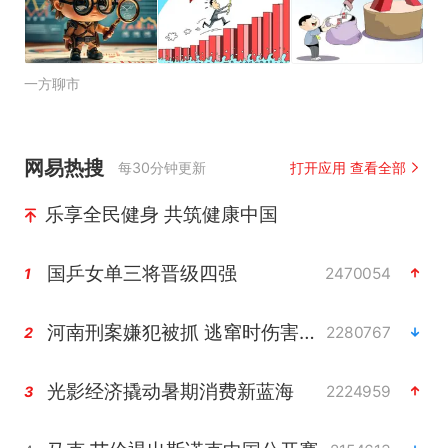
一方聊市
网易热搜
每30分钟更新
打开应用 查看全部
乐享全民健身 共筑健康中国
国乒女单三将晋级四强
2470054
1
河南刑案嫌犯被抓 逃窜时伤害多人
2280767
2
光影经济撬动暑期消费新蓝海
2224959
3