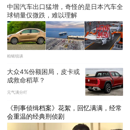
中国汽车出口猛增，奇怪的是日本汽车全
球销量仅微跌，难以理解
柏铭锐谈
大众4%份额困局，皮卡或
成救命稻草？
元气满分吖
《刑事侦缉档案》花絮，回忆满满，经常
会重温的经典刑侦剧