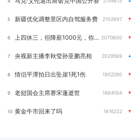
马克·艾伦退出斯诺克中国公开赛
2154613
4
新疆优化调整景区内自驾服务费
2102997
5
上四休三，但降薪1000元，你接受吗？
2070800
6
央视新主播李秋莹孙亚鹏亮相
2029569
7
情侣平潭拍日出坠崖1死1伤
1952290
8
老挝国会主席赛宋蓬逝世
1864194
9
黄金牛市回来了吗
1816222
10