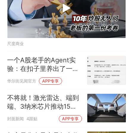
尺度商业
一个A股老手的Agent实
验：在扣子里养出了一个
投研助理
华尔街见闻官方
APP专享
不将就！激光雷达、端到
端、3纳米芯片推动15万
级SUV 进入“技术平权”新
封面新闻
4跟贴
APP专享
周期