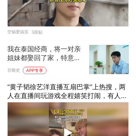
空锅爱搞笑
3跟贴
我在泰国经商，将一对亲
姐妹都娶回了家，特意制
定轮换规矩以示公平，几
百晓史
APP专享
个月后两妻同时抱喜，去
医院看诊时医生的叮嘱让
“黄子韬徐艺洋直播互扇巴掌”上热搜，两
我当场瘫软
人在直播间玩游戏全程嬉笑打闹，有人觉
得甜蜜有人却斥侮辱，公众人物在镜头前
亲密互动的边界问题引起讨论