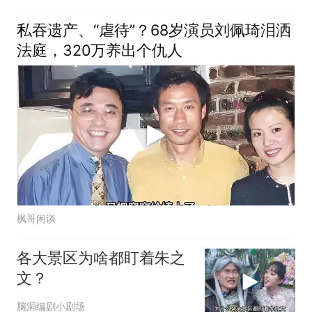
私吞遗产、“虐待”？68岁演员刘佩琦泪洒
法庭，320万养出个仇人
枫哥闲谈
各大景区为啥都盯着朱之
文？
脑洞编剧小剧场