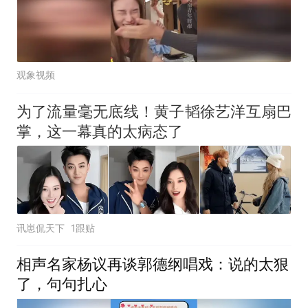
观象视频
为了流量毫无底线！黄子韬徐艺洋互扇巴
掌，这一幕真的太病态了
讯崽侃天下
1跟贴
相声名家杨议再谈郭德纲唱戏：说的太狠
了，句句扎心