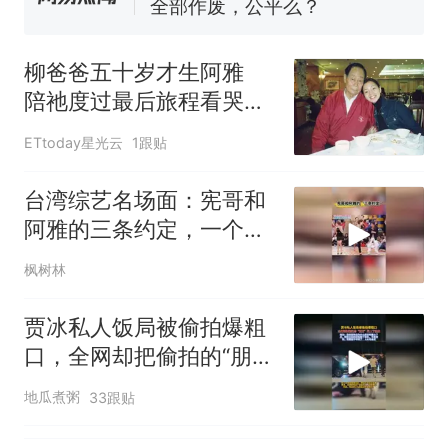
全部作废，公平么？
全球唯一没有法定首都的国
新
家，刚改国名，总统就邀请中
柳爸爸五十岁才生阿雅
国大使骑行绕了几乎整个国境
5万的小车卖不动，40万以上
陪祂度过最后旅程看哭网
线一圈，还曾两次到中国寻根
的抢着买
友
浙江人戒备 "白海豚"已创我国
ETtoday星光云
1跟贴
纪录 带来严重影响
视频丨只要一枚命中就能让航
台湾综艺名场面：宪哥和
母瘫痪 轰-6J实力有多强？
阿雅的三条约定，一个比
泰州父亲的手写家书遗失30
一个敢说
枫树林
年，网友淘到后寄给女儿：花
鸟市场搬了，但爱还在
十多万人报名的考试，成绩
热
贾冰私人饭局被偷拍爆粗
全部作废，公平么？
口，全网却把偷拍的“朋
友”骂上了热搜！
地瓜煮粥
33跟贴