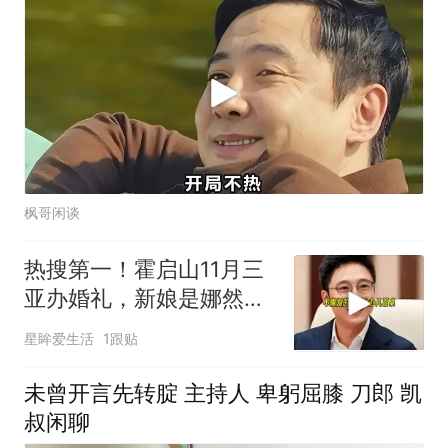
枫哥闲谈
热搜第一！霍启山11月三
亚办婚礼，新娘是娜然，
早就融入霍家了
星眸爱生活
1跟贴
未曾开言先转腚 主持人 卑躬屈膝 刀郎 凯
叔闲聊