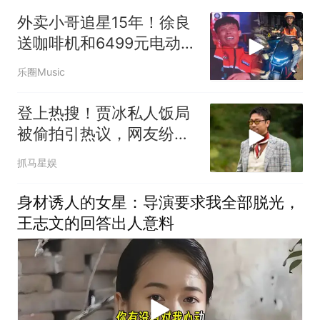
外卖小哥追星15年！徐良
送咖啡机和6499元电动
车，还为他购置15年保险
乐圈Music
登上热搜！贾冰私人饭局
被偷拍引热议，网友纷纷
指责偷拍者
抓马星娱
身材诱人的女星：导演要求我全部脱光，
王志文的回答出人意料