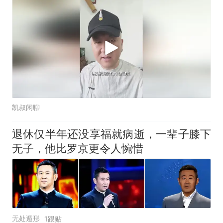
凯叔闲聊
退休仅半年还没享福就病逝，一辈子膝下
无子，他比罗京更令人惋惜
无处遁形
1跟贴