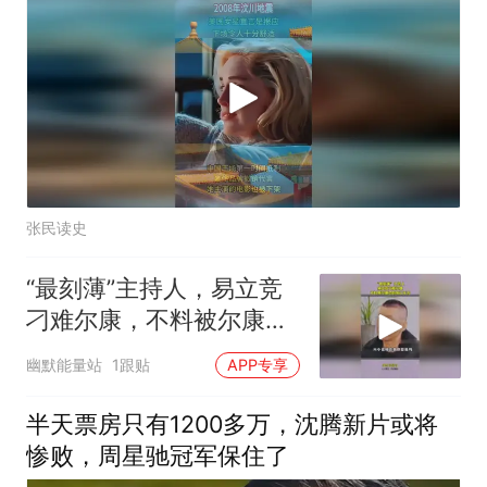
张民读史
“最刻薄”主持人，易立竞
刁难尔康，不料被尔康怼
的哑口无言
幽默能量站
1跟贴
APP专享
半天票房只有1200多万，沈腾新片或将
惨败，周星驰冠军保住了