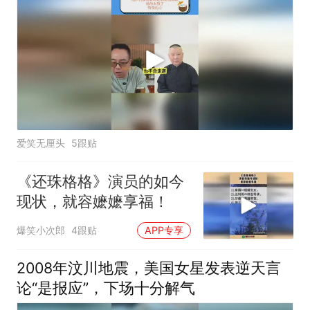
爱笑无厘头
5跟贴
《还珠格格》演员的如今
现状，就容嬷嬷享福！
爆笑小次郎
4跟贴
APP专享
2008年汶川地震，美国女星发表逆天言
论“是报应”，下场十分解气