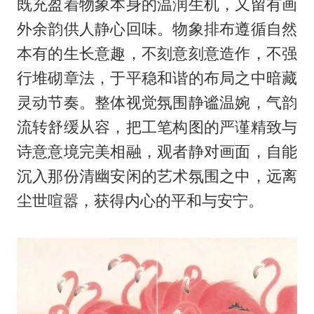
既充盈着物象本身的温润生机，又留有画
外余韵供人静心回味。物象排布遵循自然
本有的生长意趣，不刻意刻意造作，不强
行堆砌章法，于平稳和谐的布局之中暗藏
灵动节奏。整体视觉氛围静谧温婉，气韵
流转舒缓从容，把工笔构图的严谨精致与
诗意意境完美相融，观者静对画面，自能
沉入那份清幽安闲的艺术氛围之中，远离
尘世喧嚣，获得内心的平和与安宁。