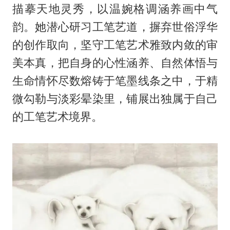
描摹天地灵秀，以温婉格调涵养画中气
韵。她潜心研习工笔艺道，摒弃世俗浮华
的创作取向，坚守工笔艺术雅致内敛的审
美本真，把自身的心性涵养、自然体悟与
生命情怀尽数熔铸于笔墨线条之中，于精
微勾勒与淡彩晕染里，铺展出独属于自己
的工笔艺术境界。