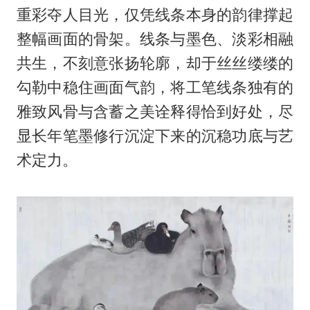
重彩夺人目光，仅凭线条本身的韵律撑起
整幅画面的骨架。线条与墨色、淡彩相融
共生，不刻意张扬轮廓，却于丝丝缕缕的
勾勒中稳住画面气韵，将工笔线条独有的
雅致风骨与含蓄之美诠释得恰到好处，尽
显长年笔墨修行沉淀下来的沉稳功底与艺
术定力。