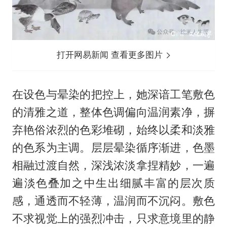
打开网易新闻 查看更多图片
在设色与晕染的把控上，她深谙工笔敷色
的清雅之道，整体色调偏向温润素净，摒
弃艳俗浓烈的色彩堆砌，始终以柔和淡雅
的色系为主调。层层晕染循序渐进，色墨
相融过渡自然，深浅浓淡拿捏精妙，一遍
遍淡色叠加之中生出细腻丰富的层次质
感，通透而不轻薄，温润而不沉闷。敷色
不求视觉上的强烈冲击，只求意境里的静