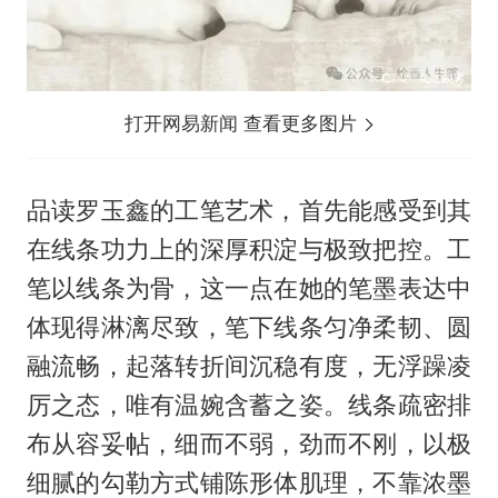
打开网易新闻 查看更多图片
品读罗玉鑫的工笔艺术，首先能感受到其
在线条功力上的深厚积淀与极致把控。工
笔以线条为骨，这一点在她的笔墨表达中
体现得淋漓尽致，笔下线条匀净柔韧、圆
融流畅，起落转折间沉稳有度，无浮躁凌
厉之态，唯有温婉含蓄之姿。线条疏密排
布从容妥帖，细而不弱，劲而不刚，以极
细腻的勾勒方式铺陈形体肌理，不靠浓墨