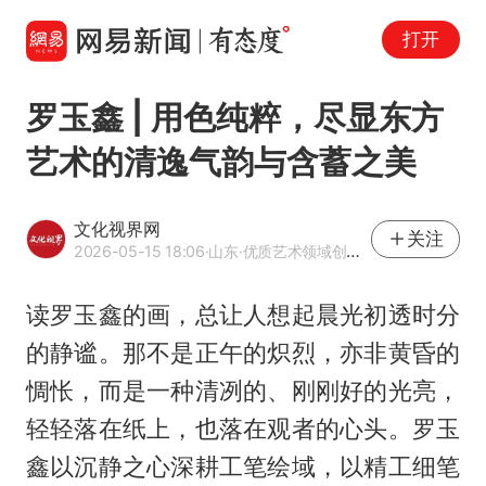
打开
罗玉鑫 | 用色纯粹，尽显东方
艺术的清逸气韵与含蓄之美
文化视界网
关注
2026-05-15 18:06
·山东
·优质艺术领域创作者
读罗玉鑫的画，总让人想起晨光初透时分
的静谧。那不是正午的炽烈，亦非黄昏的
惆怅，而是一种清冽的、刚刚好的光亮，
轻轻落在纸上，也落在观者的心头。罗玉
鑫以沉静之心深耕工笔绘域，以精工细笔